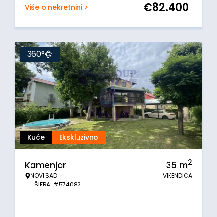
€
82.400
Više o nekretnini >
360°
Kuće
Ekskluzivno
2
Kamenjar
35
m
NOVI SAD
VIKENDICA
ŠIFRA: #574082