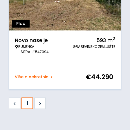
Plac
2
Novo naselje
593
m
RUMENKA
GRAĐEVINSKO ZEMLJIŠTE
ŠIFRA: #547094
€
44.290
Više o nekretnini >
<
>
1