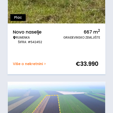
Plac
2
Novo naselje
667
m
RUMENKA
GRAĐEVINSKO ZEMLJIŠTE
ŠIFRA: #542452
€
33.990
Više o nekretnini >