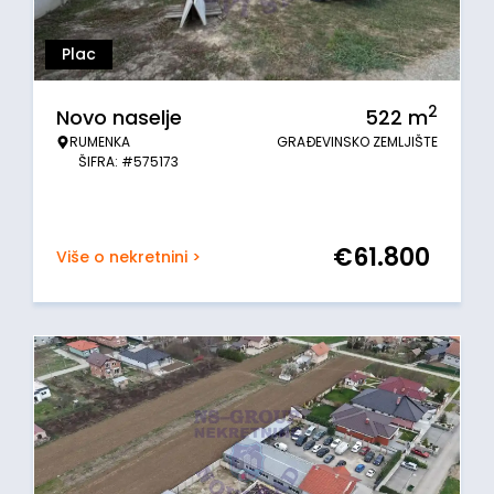
Plac
2
Novo naselje
522
m
RUMENKA
GRAĐEVINSKO ZEMLJIŠTE
ŠIFRA: #575173
€
61.800
Više o nekretnini >