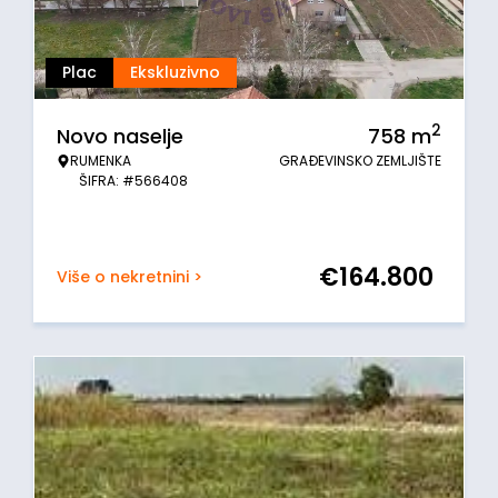
Plac
Ekskluzivno
2
Novo naselje
758
m
RUMENKA
GRAĐEVINSKO ZEMLJIŠTE
ŠIFRA: #566408
€
164.800
Više o nekretnini >