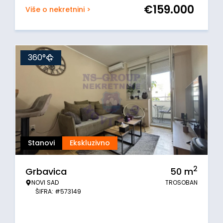
€
159.000
Više o nekretnini >
360°
Stanovi
Ekskluzivno
2
Grbavica
50
m
NOVI SAD
TROSOBAN
ŠIFRA: #573149