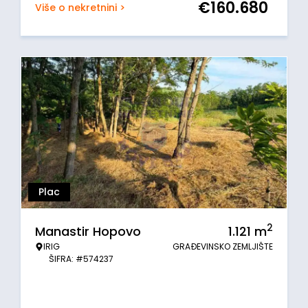
€
160.680
Više o nekretnini >
Plac
2
Manastir Hopovo
1.121
m
IRIG
GRAĐEVINSKO ZEMLJIŠTE
ŠIFRA: #574237