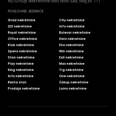
NS-Group Nekretnine doo Novi Sad, Reg.br. 711
POSLOVNE JEDINICE
Grad nekretnine
City nekretnine
021 nekretnine
Info nekretnine
Royal nekretnine
Bulevar nekretnine
Office nekretnine
Halo nekretnine
Klub nekretnine
Eho nekretnine
Spens nekretnine
Win nekretnine
Stan nekretnine
Exit nekretnine
Play nekretnine
Max nekretnine
King nekretnine
Trg nekretnine
Arts nekretnine
One nekretnine
Renta stan
Zakup nekretnine
Prodaja nekretnine
Lumo nekretnine