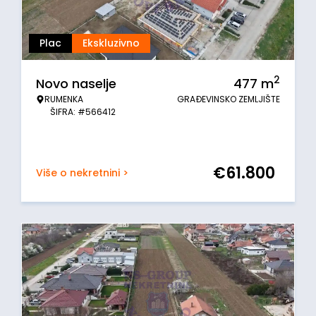
Plac
Ekskluzivno
2
Novo naselje
477
m
RUMENKA
GRAĐEVINSKO ZEMLJIŠTE
ŠIFRA: #566412
€
61.800
Više o nekretnini >