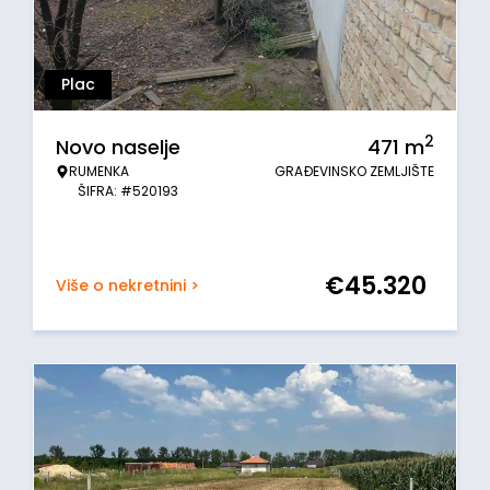
Plac
2
Novo naselje
471
m
RUMENKA
GRAĐEVINSKO ZEMLJIŠTE
ŠIFRA: #520193
€
45.320
Više o nekretnini >