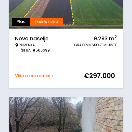
Plac
Ekskluzivno
2
Novo naselje
9.293
m
RUMENKA
GRAĐEVINSKO ZEMLJIŠTE
ŠIFRA: #560699
€
297.000
Više o nekretnini >