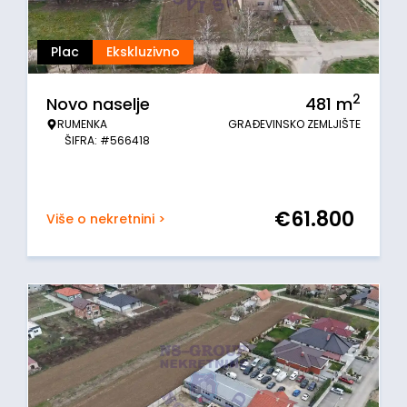
Plac
Ekskluzivno
2
Novo naselje
481
m
RUMENKA
GRAĐEVINSKO ZEMLJIŠTE
ŠIFRA: #566418
€
61.800
Više o nekretnini >