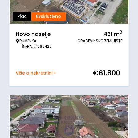
Plac
Ekskluzivno
2
Novo naselje
481
m
RUMENKA
GRAĐEVINSKO ZEMLJIŠTE
ŠIFRA: #566420
€
61.800
Više o nekretnini >