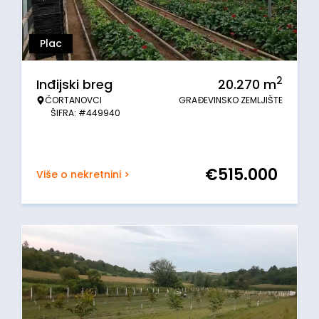
Plac
2
Inđijski breg
20.270
m
ČORTANOVCI
GRAĐEVINSKO ZEMLJIŠTE
ŠIFRA: #449940
€
515.000
Više o nekretnini >