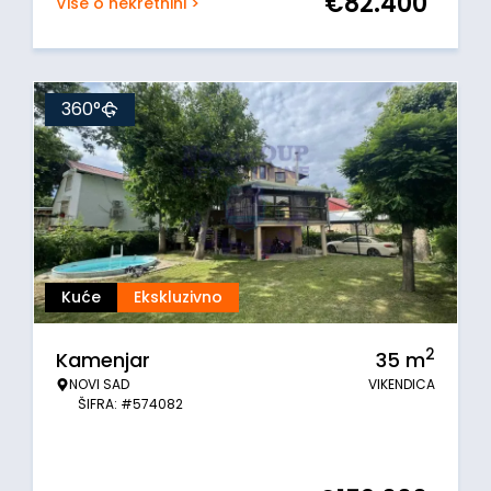
€
82.400
Više o nekretnini >
360°
Kuće
Ekskluzivno
2
Kamenjar
35
m
NOVI SAD
VIKENDICA
ŠIFRA: #574082