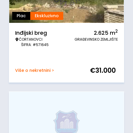
Plac
Ekskluzivno
2
Inđijski breg
2.625
m
ČORTANOVCI
GRAĐEVINSKO ZEMLJIŠTE
ŠIFRA: #571645
€
31.000
Više o nekretnini >