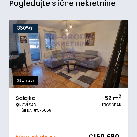
Pogledajte slične nekretnine
360°
Stanovi
2
Salajka
52
m
NOVI SAD
TROSOBAN
ŠIFRA: #575068
€
160.680
Više o nekretnini >