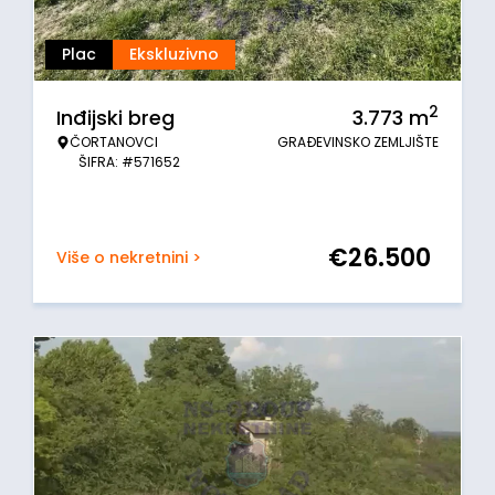
Plac
Ekskluzivno
2
Inđijski breg
3.773
m
ČORTANOVCI
GRAĐEVINSKO ZEMLJIŠTE
ŠIFRA: #571652
€
26.500
Više o nekretnini >