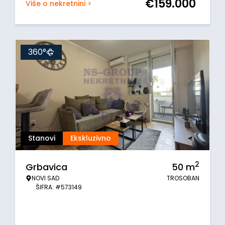
€
159.000
Više o nekretnini >
360°
Stanovi
Ekskluzivno
2
Grbavica
50
m
NOVI SAD
TROSOBAN
ŠIFRA: #573149