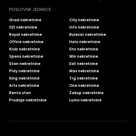
POSLOVNE JEDINICE
Grad nekretnine
City nekretnine
021 nekretnine
Info nekretnine
Royal nekretnine
Bulevar nekretnine
Office nekretnine
Halo nekretnine
Klub nekretnine
Eho nekretnine
Spens nekretnine
Win nekretnine
Stan nekretnine
Exit nekretnine
Play nekretnine
Max nekretnine
King nekretnine
Trg nekretnine
Arts nekretnine
One nekretnine
Renta stan
Zakup nekretnine
Prodaja nekretnine
Lumo nekretnine