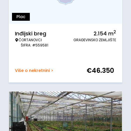
Plac
2
Inđijski breg
2.154
m
ČORTANOVCI
GRAĐEVINSKO ZEMLJIŠTE
ŠIFRA: #559581
€
46.350
Više o nekretnini >