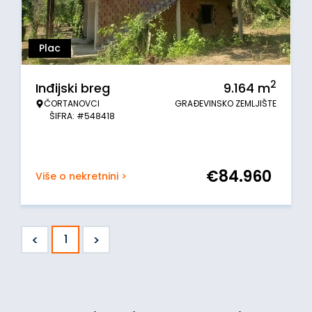
Plac
2
Inđijski breg
9.164
m
ČORTANOVCI
GRAĐEVINSKO ZEMLJIŠTE
ŠIFRA: #548418
€
84.960
Više o nekretnini >
<
>
1