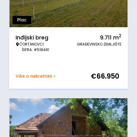
Plac
2
Inđijski breg
9.711
m
ČORTANOVCI
GRAĐEVINSKO ZEMLJIŠTE
ŠIFRA: #518481
€
66.950
Više o nekretnini >