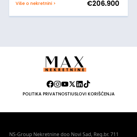
€
206.900
Više o nekretnini >
POLITIKA PRIVATNOSTI
USLOVI KORIŠĆENJA
NS-Group Nekretnine doo Novi Sad, Reg.br. 711