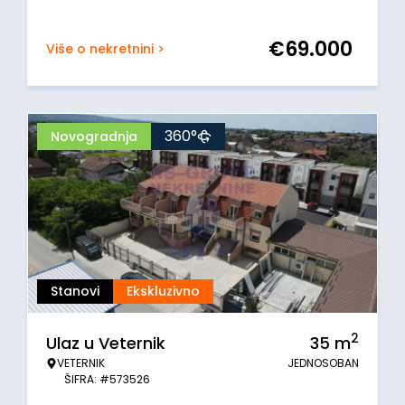
€
69.000
Više o nekretnini >
360°
Novogradnja
Stanovi
Ekskluzivno
2
Ulaz u Veternik
35
m
VETERNIK
JEDNOSOBAN
ŠIFRA: #573526