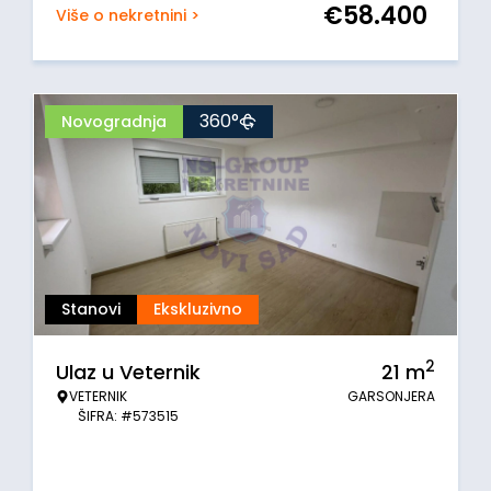
€
58.400
Više o nekretnini >
360°
Novogradnja
Stanovi
Ekskluzivno
2
Ulaz u Veternik
21
m
VETERNIK
GARSONJERA
ŠIFRA: #573515