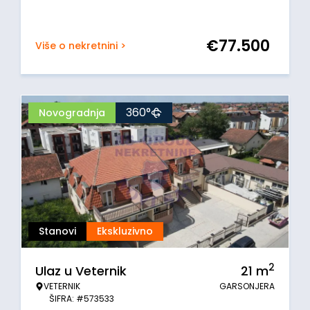
€
77.500
Više o nekretnini >
360°
Novogradnja
Stanovi
Ekskluzivno
2
Ulaz u Veternik
21
m
VETERNIK
GARSONJERA
ŠIFRA: #573533