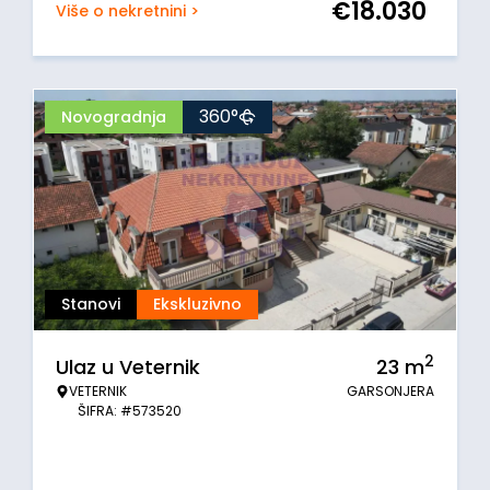
€
18.030
Više o nekretnini >
360°
Novogradnja
Stanovi
Ekskluzivno
2
Ulaz u Veternik
23
m
VETERNIK
GARSONJERA
ŠIFRA: #573520