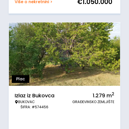
€
1.050.000
Više o nekretnini >
Plac
2
Izlaz iz Bukovca
1.279
m
BUKOVAC
GRAĐEVINSKO ZEMLJIŠTE
ŠIFRA: #574456