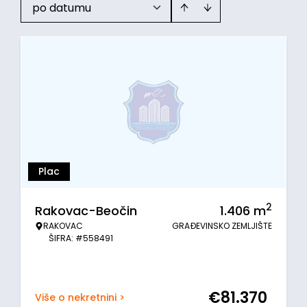
po datumu
Plac
2
Rakovac-Beočin
1.406
m
RAKOVAC
GRAĐEVINSKO ZEMLJIŠTE
ŠIFRA: #558491
€
81.370
Više o nekretnini >