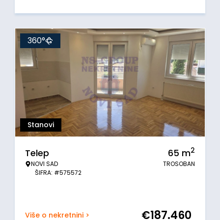
360°
Stanovi
2
Telep
65
m
NOVI SAD
TROSOBAN
ŠIFRA: #575572
€
187.460
Više o nekretnini >