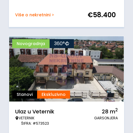
€
58.400
Više o nekretnini >
360°
Novogradnja
Stanovi
Ekskluzivno
2
Ulaz u Veternik
28
m
VETERNIK
GARSONJERA
ŠIFRA: #573523