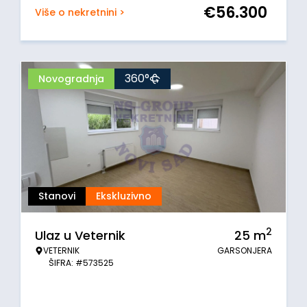
€
56.300
Više o nekretnini >
360°
Novogradnja
Stanovi
Ekskluzivno
2
Ulaz u Veternik
25
m
VETERNIK
GARSONJERA
ŠIFRA: #573525