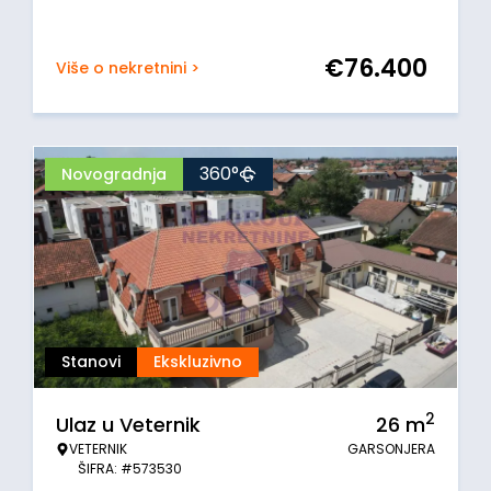
€
76.400
Više o nekretnini >
360°
Novogradnja
Stanovi
Ekskluzivno
2
Ulaz u Veternik
26
m
VETERNIK
GARSONJERA
ŠIFRA: #573530