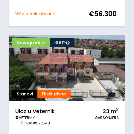
€
56.300
Više o nekretnini >
360°
Novogradnja
Stanovi
Ekskluzivno
2
Ulaz u Veternik
23
m
VETERNIK
GARSONJERA
ŠIFRA: #573548