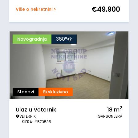
€
49.900
Više o nekretnini >
360°
Novogradnja
Stanovi
Ekskluzivno
2
Ulaz u Veternik
18
m
VETERNIK
GARSONJERA
ŠIFRA: #573535