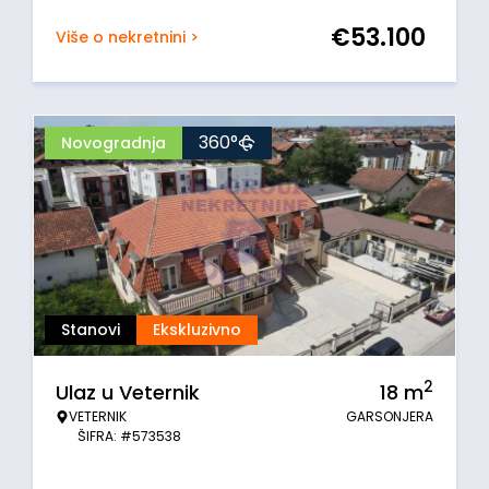
€
53.100
Više o nekretnini >
360°
Novogradnja
Stanovi
Ekskluzivno
2
Ulaz u Veternik
18
m
VETERNIK
GARSONJERA
ŠIFRA: #573538