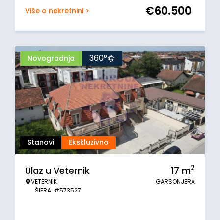
€
60.500
Više o nekretnini >
360°
Novogradnja
Stanovi
Ekskluzivno
2
Ulaz u Veternik
17
m
VETERNIK
GARSONJERA
ŠIFRA: #573527