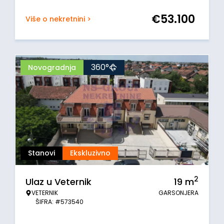
€
53.100
Više o nekretnini >
360°
Novogradnja
Stanovi
Ekskluzivno
2
Ulaz u Veternik
19
m
VETERNIK
GARSONJERA
ŠIFRA: #573540