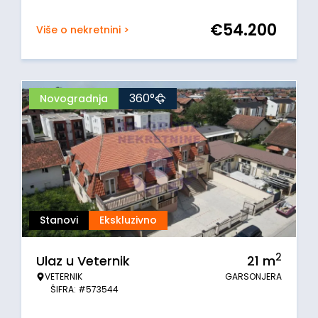
€
54.200
Više o nekretnini >
360°
Novogradnja
Stanovi
Ekskluzivno
2
Ulaz u Veternik
21
m
VETERNIK
GARSONJERA
ŠIFRA: #573544