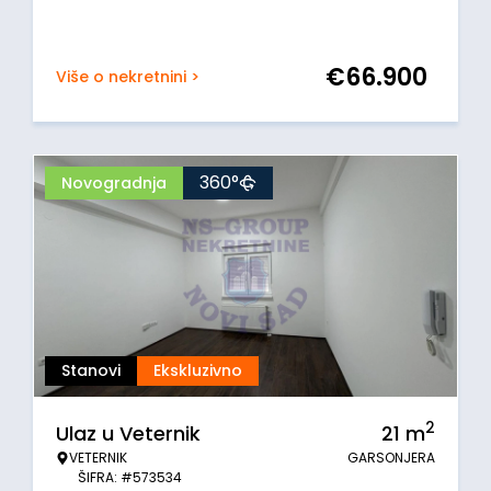
€
66.900
Više o nekretnini >
360°
Novogradnja
Stanovi
Ekskluzivno
2
Ulaz u Veternik
21
m
VETERNIK
GARSONJERA
ŠIFRA: #573534