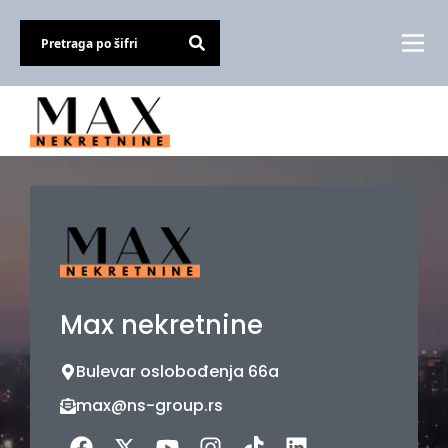
Max nekretnine
Bulevar oslobođenja 66a
max@ns-group.rs