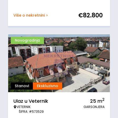
€
82.800
Više o nekretnini >
Novogradnja
Stanovi
Ekskluzivno
2
Ulaz u Veternik
25
m
VETERNIK
GARSONJERA
ŠIFRA: #573529