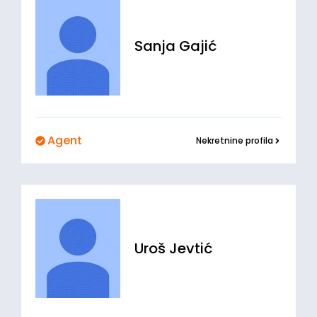
Sanja
Gajić
Agent
Nekretnine profila
Uroš
Jevtić