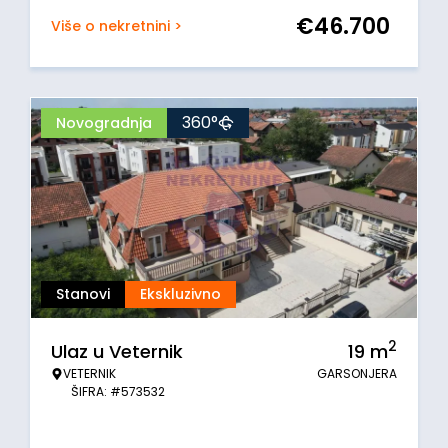
€
46.700
Više o nekretnini >
360°
Novogradnja
Stanovi
Ekskluzivno
2
Ulaz u Veternik
19
m
VETERNIK
GARSONJERA
ŠIFRA: #573532