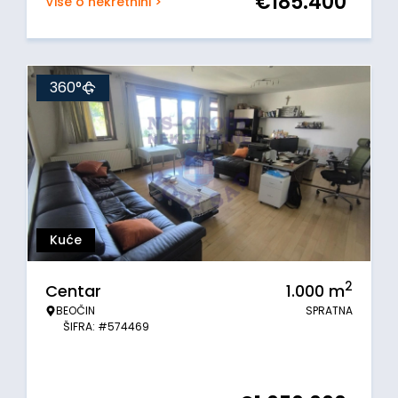
€
185.400
Više o nekretnini >
360°
Kuće
2
Centar
1.000
m
BEOČIN
SPRATNA
ŠIFRA: #574469