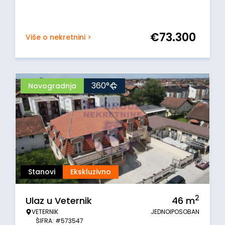
€
73.300
Više o nekretnini >
360°
Novogradnja
Stanovi
Ekskluzivno
2
Ulaz u Veternik
46
m
VETERNIK
JEDNOIPOSOBAN
ŠIFRA: #573547