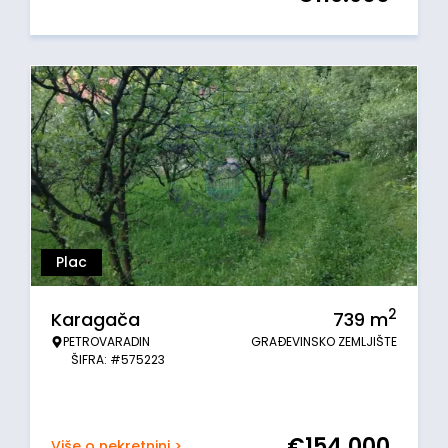
Plac
2
Karagača
739
m
PETROVARADIN
GRAĐEVINSKO ZEMLJIŠTE
ŠIFRA: #575223
€
154.000
Više o nekretnini >