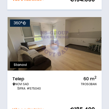
360°
Stanovi
2
Telep
60
m
NOVI SAD
TROSOBAN
ŠIFRA: #575040