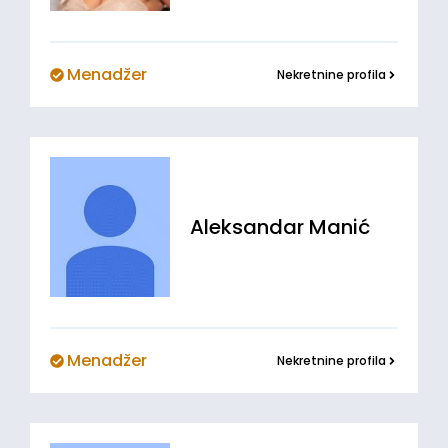
Menadžer
Nekretnine profila
Aleksandar
Manić
Menadžer
Nekretnine profila