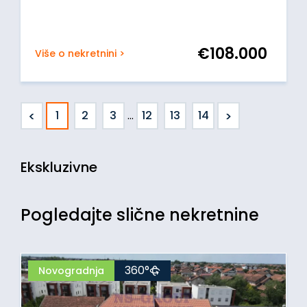
€
108.000
Više o nekretnini >
<
>
1
2
3
...
12
13
14
Ekskluzivne
Pogledajte slične nekretnine
360°
Novogradnja