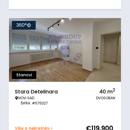
360°
Stanovi
2
Stara Detelinara
40
m
NOVI SAD
DVOSOBAN
ŠIFRA: #575327
€
119.900
Više o nekretnini >