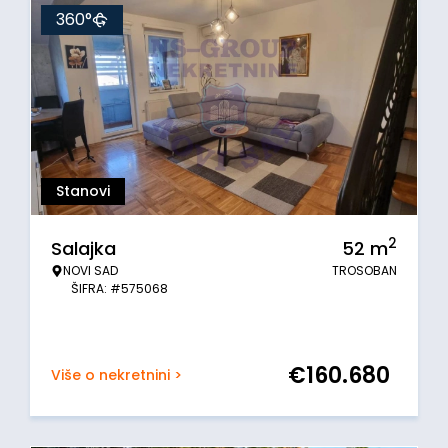
360°
Stanovi
2
Salajka
52
m
NOVI SAD
TROSOBAN
ŠIFRA: #575068
€
160.680
Više o nekretnini >