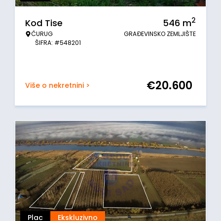
2
Kod Tise
546
m
ČURUG
GRAĐEVINSKO ZEMLJIŠTE
ŠIFRA: #548201
€
20.600
Više o nekretnini >
Plac
Ekskluzivno