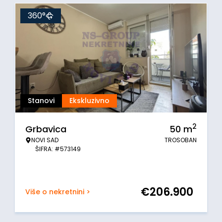
360°
Stanovi
Ekskluzivno
2
Grbavica
50
m
NOVI SAD
TROSOBAN
ŠIFRA: #573149
€
206.900
Više o nekretnini >