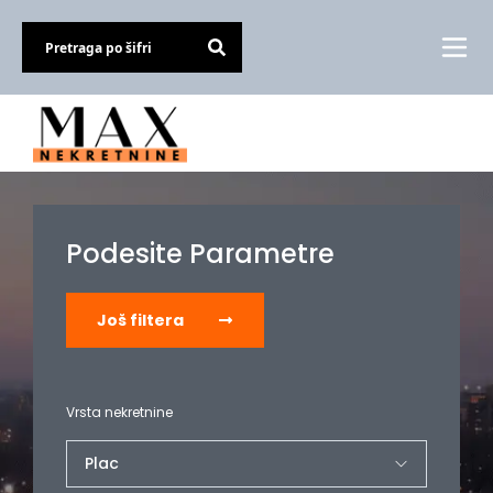
Podesite Parametre
Još filtera
Vrsta nekretnine