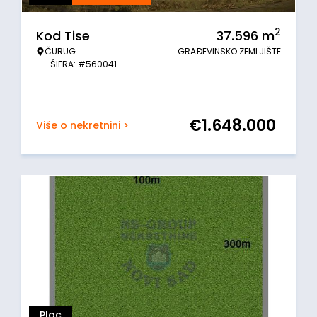
2
Kod Tise
37.596
m
ČURUG
GRAĐEVINSKO ZEMLJIŠTE
ŠIFRA: #560041
€
1.648.000
Više o nekretnini >
Plac