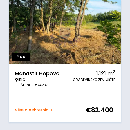
Plac
2
Manastir Hopovo
1.121
m
IRIG
GRAĐEVINSKO ZEMLJIŠTE
ŠIFRA: #574237
€
82.400
Više o nekretnini >