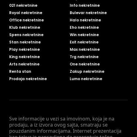
021 nekretnine
Info nekretnine
Royal nekretnine
Bulevar nekretnine
Office nekretnine
Halo nekretnine
Klub nekretnine
Eho nekretnine
Spens nekretnine
Win nekretnine
Stan nekretnine
Exit nekretnine
Play nekretnine
Max nekretnine
King nekretnine
Trg nekretnine
Arts nekretnine
One nekretnine
Renta stan
Zakup nekretnine
Prodaja nekretnine
Lumo nekretnine
Sve informacije u vezi sa imovinom, koja je na
prodaju, a iz izvora ovog sajta, smatraju se
pouzdanim informacijama. Internet prezentacija