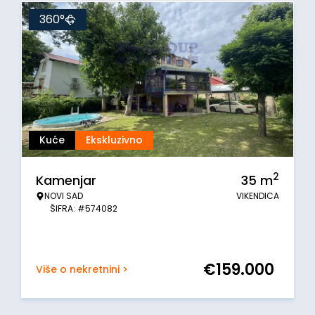
360°
Kuće
Ekskluzivno
2
Kamenjar
35
m
NOVI SAD
VIKENDICA
ŠIFRA: #574082
€
159.000
Više o nekretnini >