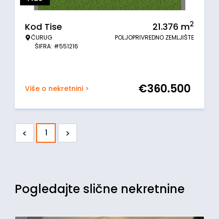
2
Kod Tise
21.376
m
ČURUG
POLJOPRIVREDNO ZEMLJIŠTE
ŠIFRA: #551216
€
360.500
Više o nekretnini >
<
>
1
Pogledajte slične nekretnine