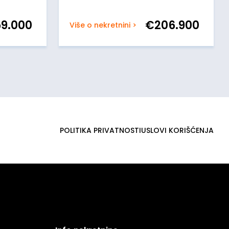
59.000
€
206.900
Više o nekretnini >
POLITIKA PRIVATNOSTI
USLOVI KORIŠĆENJA