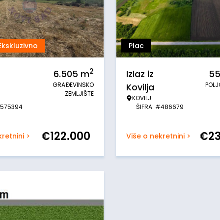
Ekskluzivno
Plac
2
6.505
m
Izlaz iz
55
GRAĐEVINSKO
POLJ
Kovilja
ZEMLJIŠTE
KOVILJ
#575394
ŠIFRA: #486679
€
122.000
€
2
retnini >
Više o nekretnini >