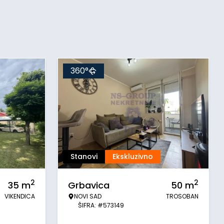
360°
Stanovi
Ekskluzivno
2
2
35
m
Grbavica
50
m
VIKENDICA
NOVI SAD
TROSOBAN
ŠIFRA: #573149