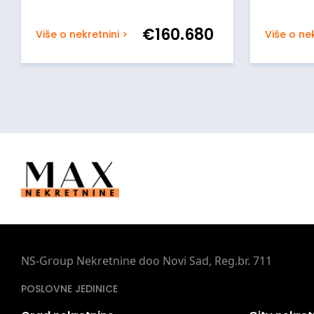
€
160.680
Više o nekretnini >
Više o nek
NS-Group Nekretnine doo Novi Sad, Reg.br. 711
POSLOVNE JEDINICE