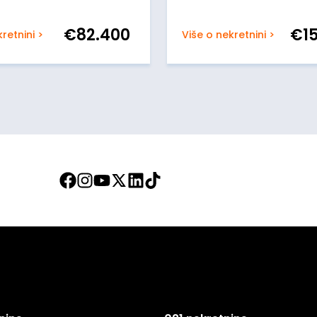
€
82.400
€
1
retnini >
Više o nekretnini >