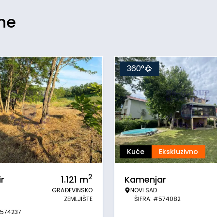
ine
360°
Kuće
Ekskluzivno
2
r
1.121
m
Kamenjar
GRAĐEVINSKO
NOVI SAD
ZEMLJIŠTE
ŠIFRA: #574082
#574237