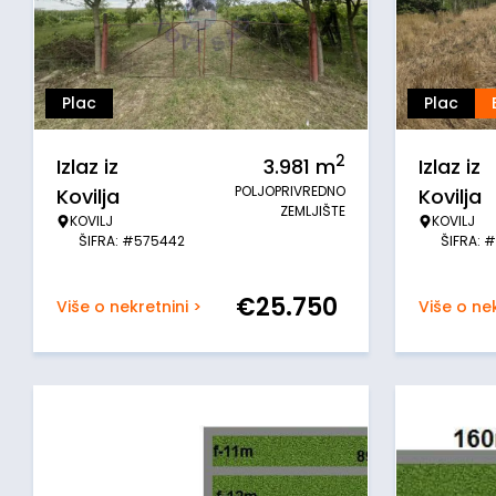
Plac
Plac
2
Izlaz iz
3.981
m
Izlaz iz
POLJOPRIVREDNO
Kovilja
Kovilja
ZEMLJIŠTE
KOVILJ
KOVILJ
ŠIFRA: #575442
ŠIFRA: 
€
25.750
Više o nekretnini >
Više o nek