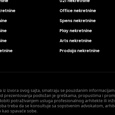
nine
021 nekretnine
kretnine
Office nekretnine
nine
Spens nekretnine
nine
Play nekretnine
nine
Arts nekretnine
etnine
Prodaja nekretnine
 a iz izvora ovog sajta, smatraju se pouzdanim informacijama
v vid prezentovanja podložan je greškama, propustima i pro
obiti potraživanjem usluga profesionalnog arhitekte ili inž
soba treba da se konsultuje sa sopstvenim advokatom, arhi
o kao spavaće sobe.