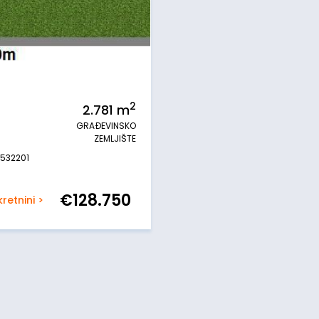
2
2.781
m
GRAĐEVINSKO
ZEMLJIŠTE
#532201
€
128.750
retnini >