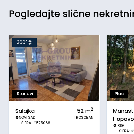
Pogledajte slične nekretn
360°
Stanovi
Plac
2
Salajka
52
m
Manasti
NOVI SAD
TROSOBAN
Hopovo
ŠIFRA: #575068
IRIG
ŠIFRA: 