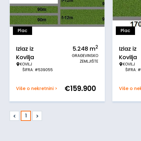
Plac
Plac
2
Izlaz iz
5.248
m
Izlaz iz
GRAĐEVINSKO
Kovilja
Kovilja
ZEMLJIŠTE
KOVILJ
KOVILJ
ŠIFRA: #539055
ŠIFRA: 
€
159.900
Više o nekretnini >
Više o nek
<
>
1