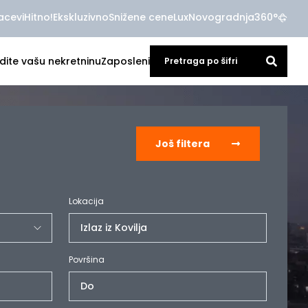
acevi
Hitno!
Ekskluzivno
Snižene cene
Lux
Novogradnja
360°
dite vašu nekretninu
Zaposleni
Još filtera
Lokacija
Izlaz iz Kovilja
Površina