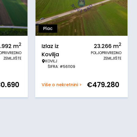
Plac
2
2
.992
m
Izlaz iz
23.266
m
OPRIVREDNO
POLJOPRIVREDNO
Kovilja
ZEMLJIŠTE
ZEMLJIŠTE
KOVILJ
ŠIFRA: #561109
30.690
€
479.280
Više o nekretnini >