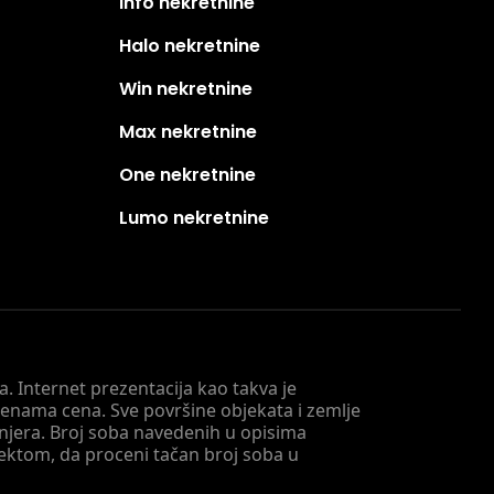
Info nekretnine
Halo nekretnine
Win nekretnine
Max nekretnine
One nekretnine
Lumo nekretnine
. Internet prezentacija kao takva je
menama cena. Sve površine objekata i zemlje
injera. Broj soba navedenih u opisima
tektom, da proceni tačan broj soba u