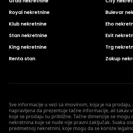
Grad nekretnine
City nekret
Royal nekretnine
Bulevar ne
Klub nekretnine
Eho nekret
Stan nekretnine
Exit nekret
King nekretnine
Trg nekret
Renta stan
Zakup nekr
Sve informacije u vezi sa imovinom, koja je na prodaju,
napravljena da prezentuje tačne informacije, ali taka
koje se prodaju su približne. Tačne dimenzije se mogu d
nekretnina koje se nude nije pravni zaključak. Svaka o
predmetnoj nekretnini, koje mogu da se koriste legaln