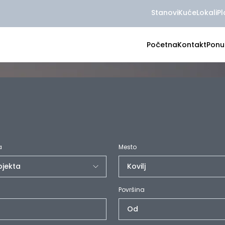
Stanovi
Kuće
Lokali
Pl
Početna
Kontakt
Ponu
a
Mesto
Površina