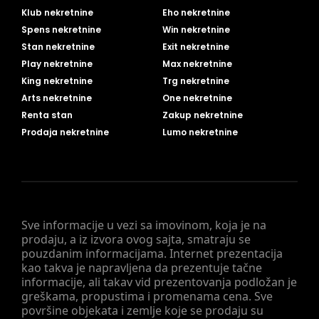
Klub nekretnine
Eho nekretnine
Spens nekretnine
Win nekretnine
Stan nekretnine
Exit nekretnine
Play nekretnine
Max nekretnine
King nekretnine
Trg nekretnine
Arts nekretnine
One nekretnine
Renta stan
Zakup nekretnine
Prodaja nekretnine
Lumo nekretnine
Sve informacije u vezi sa imovinom, koja je na
prodaju, a iz izvora ovog sajta, smatraju se
pouzdanim informacijama. Internet prezentacija
kao takva je napravljena da prezentuje tačne
informacije, ali takav vid prezentovanja podložan je
greškama, propustima i promenama cena. Sve
površine objekata i zemlje koje se prodaju su