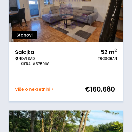
Stanovi
2
Salajka
52
m
NOVI SAD
TROSOBAN
ŠIFRA: #575068
€
160.680
Više o nekretnini >