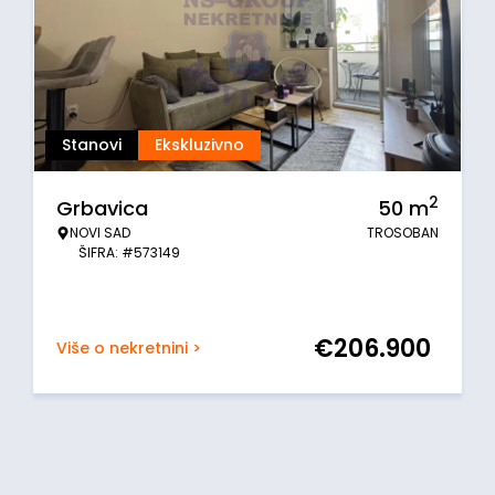
Stanovi
Ekskluzivno
2
Grbavica
50
m
NOVI SAD
TROSOBAN
ŠIFRA: #573149
€
206.900
Više o nekretnini >