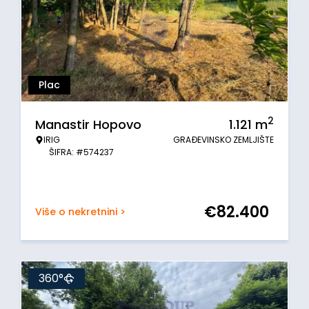
Plac
2
Manastir Hopovo
1.121
m
IRIG
GRAĐEVINSKO ZEMLJIŠTE
ŠIFRA: #574237
€
82.400
Više o nekretnini >
360°