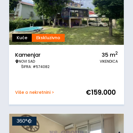
Kuće
Ekskluzivno
2
Kamenjar
35
m
NOVI SAD
VIKENDICA
ŠIFRA: #574082
€
159.000
Više o nekretnini >
360°