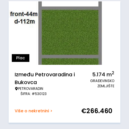
Plac
2
Između Petrovaradina i
5.174
m
GRAĐEVINSKO
Bukovca
ZEMLJIŠTE
PETROVARADIN
ŠIFRA: #530123
€
266.460
Više o nekretnini >