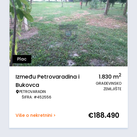
Plac
2
Između Petrovaradina i
1.830
m
GRAĐEVINSKO
Bukovca
ZEMLJIŠTE
PETROVARADIN
ŠIFRA: #452556
€
188.490
Više o nekretnini >