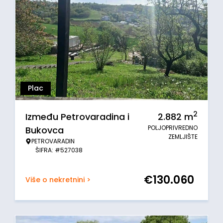
Plac
2
Između Petrovaradina i
2.882
m
POLJOPRIVREDNO
Bukovca
ZEMLJIŠTE
PETROVARADIN
ŠIFRA: #527038
€
130.060
Više o nekretnini >