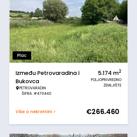
Plac
2
Između Petrovaradina i
5.174
m
POLJOPRIVREDNO
Bukovca
ZEMLJIŠTE
PETROVARADIN
ŠIFRA: #470440
€
266.460
Više o nekretnini >