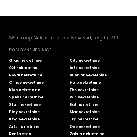
NS-Group Nekretnine doo Novi Sad, Reg.br. 711
POSLOVNE JEDINICE
Grad nekretnine
City nekretnine
021 nekretnine
Info nekretnine
Royal nekretnine
Bulevar nekretnine
Office nekretnine
Halo nekretnine
Klub nekretnine
Eho nekretnine
Spens nekretnine
Win nekretnine
Stan nekretnine
Exit nekretnine
Play nekretnine
Max nekretnine
King nekretnine
Trg nekretnine
Arts nekretnine
One nekretnine
Renta stan
Zakup nekretnine