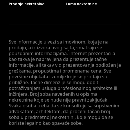
Prodaja nekretnine
Lumo nekretnine
Sve informacije u vezi sa imovinom, koja je na
prodaju, a iz izvora ovog sajta, smatraju se
pouzdanim informacijama. Internet prezentacija
kao takva je napravljena da prezentuje tačne
informacije, ali takav vid prezentovanja podložan je
greškama, propustima i promenama cena. Sve
površine objekata i zemlje koje se prodaju su
približne. Tačne dimenzije se mogu dobiti
potraživanjem usluga profesionalnog arhitekte ili
inžinjera. Broj soba navedenih u opisima
nekretnina koje se nude nije pravni zaključak.
Svaka osoba treba da se konsultuje sa sopstvenim
advokatom, arhitektom, da proceni tačan broj
soba u predmetnoj nekretnini, koje mogu da se
koriste legalno kao spavaće sobe.