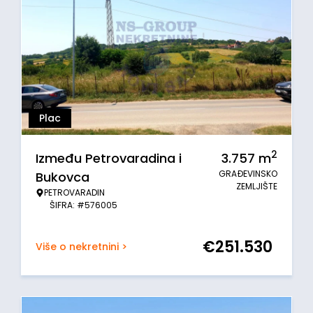
Plac
2
Između Petrovaradina i
3.757
m
GRAĐEVINSKO
Bukovca
ZEMLJIŠTE
PETROVARADIN
ŠIFRA: #576005
€
251.530
Više o nekretnini >