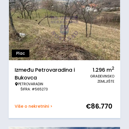
Plac
2
Između Petrovaradina i
1.296
m
GRAĐEVINSKO
Bukovca
ZEMLJIŠTE
PETROVARADIN
ŠIFRA: #565273
€
86.770
Više o nekretnini >