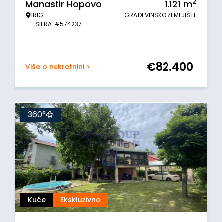
2
Manastir Hopovo
1.121
m
IRIG
GRAĐEVINSKO ZEMLJIŠTE
ŠIFRA: #574237
€
82.400
Više o nekretnini >
360°
Kuće
Ekskluzivno