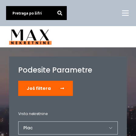
Podesite Parametre
Još filtera
Vrsta nekretnine