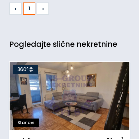
<
>
1
Pogledajte slične nekretnine
360°
Stanovi
2