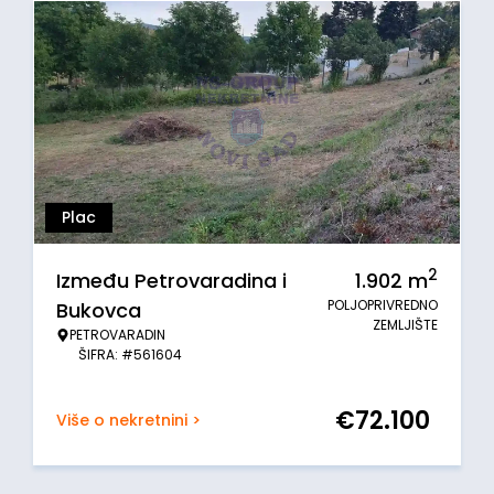
Plac
2
Između Petrovaradina i
1.902
m
POLJOPRIVREDNO
Bukovca
ZEMLJIŠTE
PETROVARADIN
ŠIFRA: #561604
€
72.100
Više o nekretnini >