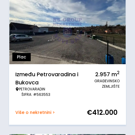
Plac
2
Između Petrovaradina i
2.957
m
GRAĐEVINSKO
Bukovca
ZEMLJIŠTE
PETROVARADIN
ŠIFRA: #563553
€
412.000
Više o nekretnini >