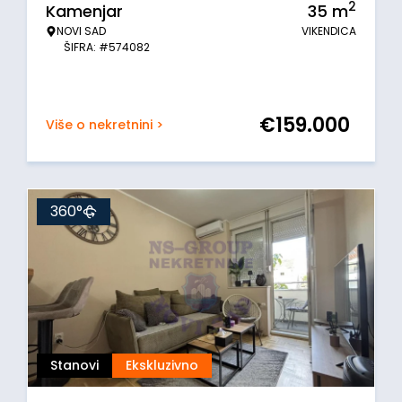
2
Kamenjar
35
m
NOVI SAD
VIKENDICA
ŠIFRA: #574082
€
159.000
Više o nekretnini >
360°
Stanovi
Ekskluzivno