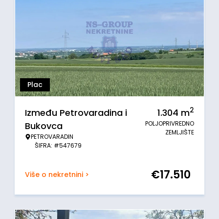
Plac
2
Između Petrovaradina i
1.304
m
POLJOPRIVREDNO
Bukovca
ZEMLJIŠTE
PETROVARADIN
ŠIFRA: #547679
€
17.510
Više o nekretnini >