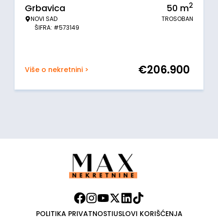
2
Grbavica
50
m
NOVI SAD
TROSOBAN
ŠIFRA: #573149
€
206.900
Više o nekretnini >
POLITIKA PRIVATNOSTI
USLOVI KORIŠĆENJA