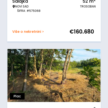
Salajka
52
m
NOVI SAD
TROSOBAN
ŠIFRA: #575068
€
160.680
Više o nekretnini >
Plac