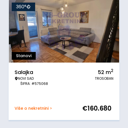
360°
Stanovi
2
Salajka
52
m
NOVI SAD
TROSOBAN
ŠIFRA: #575068
€
160.680
Više o nekretnini >