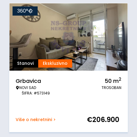
360°
Stanovi
Ekskluzivno
2
Grbavica
50
m
NOVI SAD
TROSOBAN
ŠIFRA: #573149
€
206.900
Više o nekretnini >