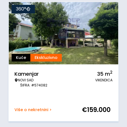
360°
Kuće
Ekskluzivno
2
Kamenjar
35
m
NOVI SAD
VIKENDICA
ŠIFRA: #574082
€
159.000
Više o nekretnini >