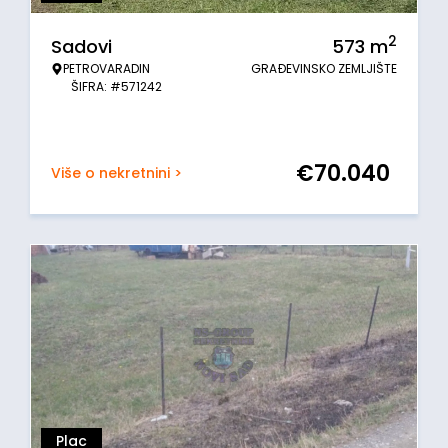
2
Sadovi
573
m
PETROVARADIN
GRAĐEVINSKO ZEMLJIŠTE
ŠIFRA: #571242
€
70.040
Više o nekretnini >
Plac