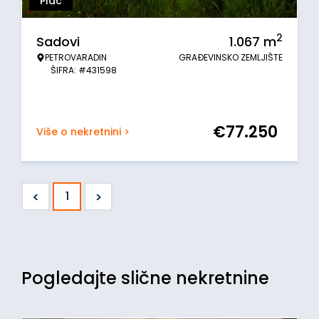
Plac
2
Sadovi
1.067
m
PETROVARADIN
GRAĐEVINSKO ZEMLJIŠTE
ŠIFRA: #431598
€
77.250
Više o nekretnini >
<
>
1
Pogledajte slične nekretnine