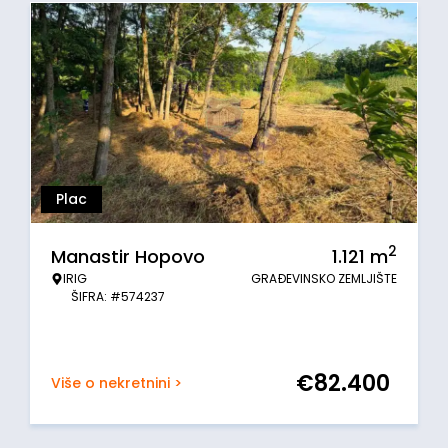
Plac
2
Manastir Hopovo
1.121
m
IRIG
GRAĐEVINSKO ZEMLJIŠTE
ŠIFRA: #574237
€
82.400
Više o nekretnini >