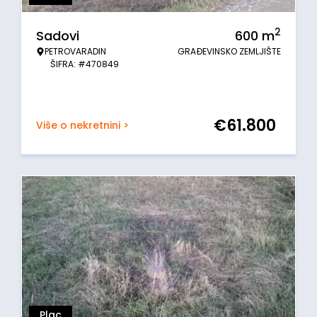
2
Sadovi
600
m
PETROVARADIN
GRAĐEVINSKO ZEMLJIŠTE
ŠIFRA: #470849
€
61.800
Više o nekretnini >
Plac