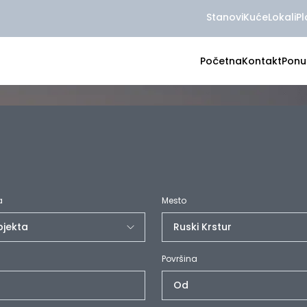
Stanovi
Kuće
Lokali
Pl
Početna
Kontakt
Ponu
a
Mesto
Površina