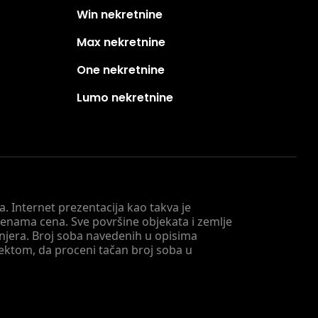
Win nekretnine
Max nekretnine
One nekretnine
Lumo nekretnine
. Internet prezentacija kao takva je
menama cena. Sve površine objekata i zemlje
injera. Broj soba navedenih u opisima
tektom, da proceni tačan broj soba u