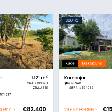
360°
Kuće
Ekskluzivno
2
r
1.121
m
Kamenjar
GRAĐEVINSKO
NOVI SAD
ZEMLJIŠTE
ŠIFRA: #574082
#574237
€
82.400
€
1
retnini >
Više o nekretnini >