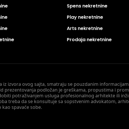
nine
Spens nekretnine
nine
Play nekretnine
nine
Arts nekretnine
etnine
Prodaja nekretnine
 a iz izvora ovog sajta, smatraju se pouzdanim informacijama
v vid prezentovanja podložan je greškama, propustima i pro
obiti potraživanjem usluga profesionalnog arhitekte ili inž
soba treba da se konsultuje sa sopstvenim advokatom, arhi
o kao spavaće sobe.