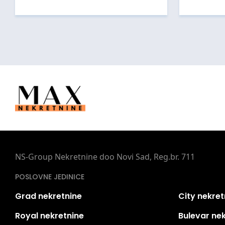
NS-Group Nekretnine doo Novi Sad, Reg.br. 711
POSLOVNE JEDINICE
Grad nekretnine
City nekret
Royal nekretnine
Bulevar ne