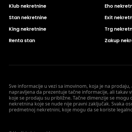
Klub nekretnine
Eho nekret
Stan nekretnine
Exit nekret
King nekretnine
Trg nekret
Renta stan
Zakup nekr
Sve informacije u vezi sa imovinom, koja je na prodaju,
napravljena da prezentuje tačne informacije, ali taka
koje se prodaju su približne. Tačne dimenzije se mogu d
nekretnina koje se nude nije pravni zaključak. Svaka o
predmetnoj nekretnini, koje mogu da se koriste legaln