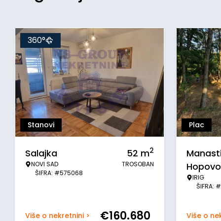
360°
Stanovi
Plac
2
Salajka
52
m
Manasti
NOVI SAD
TROSOBAN
Hopovo
ŠIFRA: #575068
IRIG
ŠIFRA: 
€
160.680
Više o nekretnini >
Više o nek