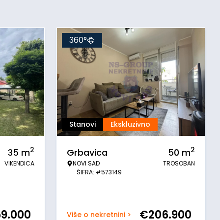
360°
Stanovi
Ekskluzivno
2
2
35
m
Grbavica
50
m
VIKENDICA
NOVI SAD
TROSOBAN
ŠIFRA: #573149
59.000
€
206.900
Više o nekretnini >