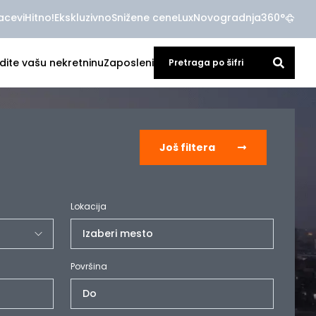
acevi
Hitno!
Ekskluzivno
Snižene cene
Lux
Novogradnja
360°
dite vašu nekretninu
Zaposleni
Još filtera
Lokacija
Izaberi mesto
Površina