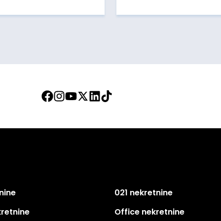
nine
021 nekretnine
kretnine
Office nekretnine