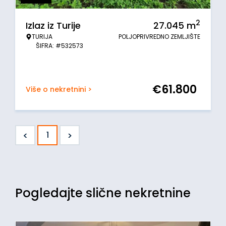
2
Izlaz iz Turije
27.045
m
TURIJA
POLJOPRIVREDNO ZEMLJIŠTE
ŠIFRA: #532573
€
61.800
Više o nekretnini >
<
>
1
Pogledajte slične nekretnine