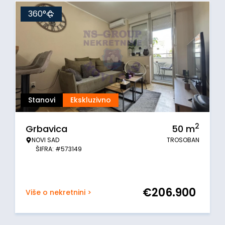
360°
Stanovi
Ekskluzivno
2
Grbavica
50
m
NOVI SAD
TROSOBAN
ŠIFRA: #573149
€
206.900
Više o nekretnini >