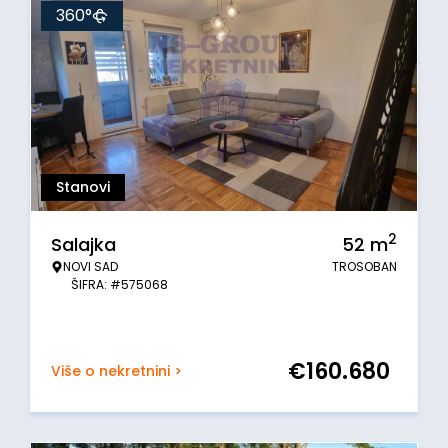
360°
Stanovi
2
Salajka
52
m
NOVI SAD
TROSOBAN
ŠIFRA: #575068
€
160.680
Više o nekretnini >