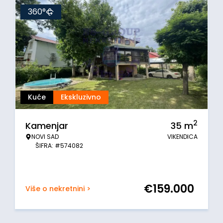
360°
Kuće
Ekskluzivno
2
Kamenjar
35
m
NOVI SAD
VIKENDICA
ŠIFRA: #574082
€
159.000
Više o nekretnini >