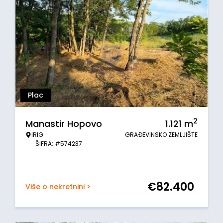
Plac
2
Manastir Hopovo
1.121
m
IRIG
GRAĐEVINSKO ZEMLJIŠTE
ŠIFRA: #574237
€
82.400
Više o nekretnini >