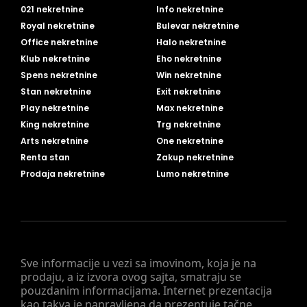
021 nekretnine
Info nekretnine
Royal nekretnine
Bulevar nekretnine
Office nekretnine
Halo nekretnine
Klub nekretnine
Eho nekretnine
Spens nekretnine
Win nekretnine
Stan nekretnine
Exit nekretnine
Play nekretnine
Max nekretnine
King nekretnine
Trg nekretnine
Arts nekretnine
One nekretnine
Renta stan
Zakup nekretnine
Prodaja nekretnine
Lumo nekretnine
Sve informacije u vezi sa imovinom, koja je na
prodaju, a iz izvora ovog sajta, smatraju se
pouzdanim informacijama. Internet prezentacija
kao takva je napravljena da prezentuje tačne