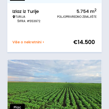
2
Izlaz iz Turije
5.754
m
TURIJA
POLJOPRIVREDNO ZEMLJIŠTE
ŠIFRA: #553972
€
14.500
Više o nekretnini >
Plac