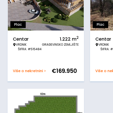
Plac
Plac
2
Centar
1.222
m
Centar
VRDNIK
GRAĐEVINSKO ZEMLJIŠTE
VRDNIK
ŠIFRA: #515484
ŠIFRA: 
€
169.950
Više o nekretnini >
Više o nek