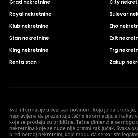
Grad nekretnine
City nekret
Royal nekretnine
Bulevar ne
Klub nekretnine
Eho nekret
Stan nekretnine
Exit nekret
King nekretnine
Trg nekret
Renta stan
Zakup nekr
Sve informacije u vezi sa imovinom, koja je na prodaju,
napravljena da prezentuje tačne informacije, ali taka
koje se prodaju su približne. Tačne dimenzije se mogu d
nekretnina koje se nude nije pravni zaključak. Svaka o
predmetnoj nekretnini, koje mogu da se koriste legaln