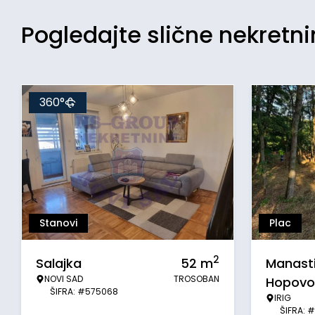
Pogledajte slične nekretn
360°
Stanovi
Plac
2
Salajka
52
m
Manasti
NOVI SAD
TROSOBAN
Hopovo
ŠIFRA: #575068
IRIG
ŠIFRA: 