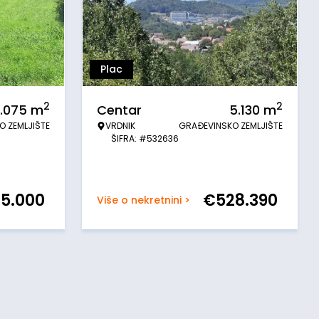
Plac
2
2
.075
m
Centar
5.130
m
O ZEMLJIŠTE
VRDNIK
GRAĐEVINSKO ZEMLJIŠTE
ŠIFRA: #532636
15.000
€
528.390
Više o nekretnini >