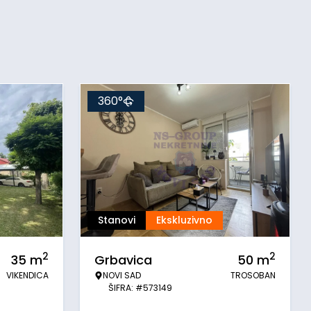
360°
Stanovi
Ekskluzivno
2
2
35
m
Grbavica
50
m
VIKENDICA
NOVI SAD
TROSOBAN
ŠIFRA: #573149