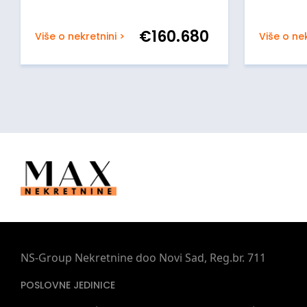
€
160.680
Više o nekretnini >
Više o nek
NS-Group Nekretnine doo Novi Sad, Reg.br. 711
POSLOVNE JEDINICE