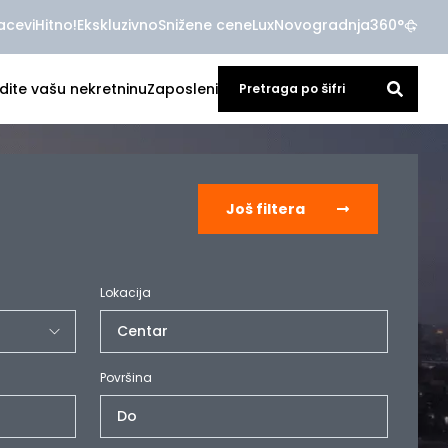
acevi
Hitno!
Ekskluzivno
Snižene cene
Lux
Novogradnja
360°
dite vašu nekretninu
Zaposleni
Još filtera
Lokacija
Centar
Površina