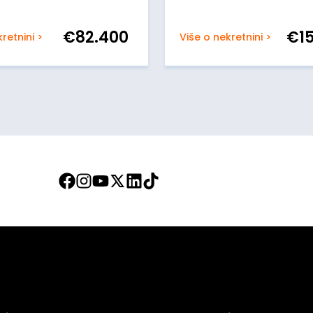
€
82.400
€
1
retnini >
Više o nekretnini >