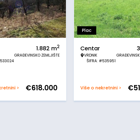
Plac
2
1.882
m
Centar
3
GRAĐEVINSKO ZEMLJIŠTE
VRDNIK
GRAĐEVINSK
#533024
ŠIFRA: #535951
€
618.000
€
5
retnini >
Više o nekretnini >