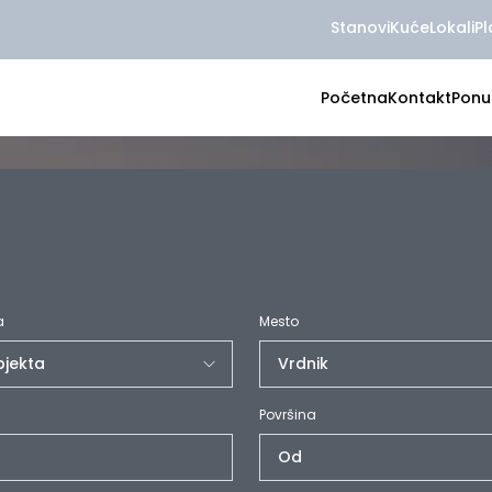
Stanovi
Kuće
Lokali
Pl
Početna
Kontakt
Ponu
a
Mesto
Površina