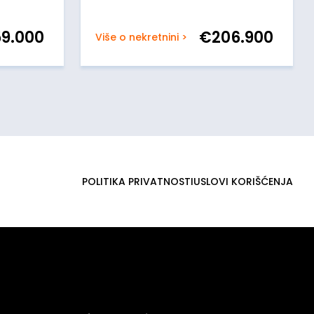
59.000
€
206.900
Više o nekretnini >
POLITIKA PRIVATNOSTI
USLOVI KORIŠĆENJA