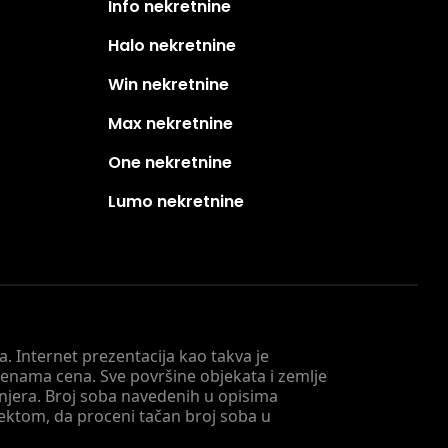
Info nekretnine
Halo nekretnine
Win nekretnine
Max nekretnine
One nekretnine
Lumo nekretnine
. Internet prezentacija kao takva je
menama cena. Sve površine objekata i zemlje
injera. Broj soba navedenih u opisima
tektom, da proceni tačan broj soba u