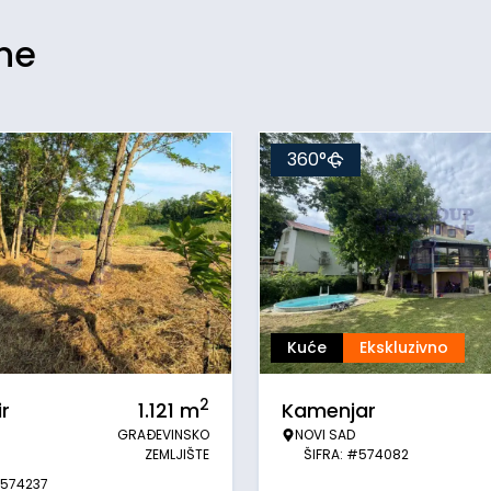
ine
360°
Kuće
Ekskluzivno
2
r
1.121
m
Kamenjar
GRAĐEVINSKO
NOVI SAD
ZEMLJIŠTE
ŠIFRA: #574082
#574237