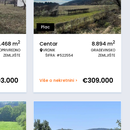
Plac
2
2
1.468
m
Centar
8.894
m
OPRIVREDNO
VRDNIK
GRAĐEVINSKO
ZEMLJIŠTE
ŠIFRA: #522554
ZEMLJIŠTE
03.000
€
309.000
Više o nekretnini >