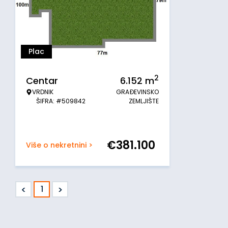
Plac
2
Centar
6.152
m
VRDNIK
GRAĐEVINSKO
ŠIFRA: #509842
ZEMLJIŠTE
€
381.100
Više o nekretnini >
<
>
1