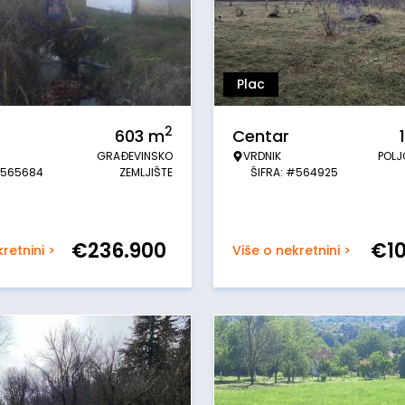
Plac
2
603
m
Centar
GRAĐEVINSKO
VRDNIK
POLJ
#565684
ZEMLJIŠTE
ŠIFRA: #564925
€
236.900
€
1
retnini >
Više o nekretnini >