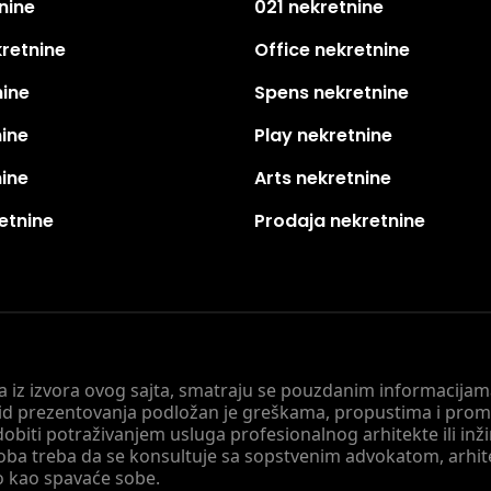
nine
021 nekretnine
kretnine
Office nekretnine
nine
Spens nekretnine
nine
Play nekretnine
nine
Arts nekretnine
etnine
Prodaja nekretnine
 a iz izvora ovog sajta, smatraju se pouzdanim informacijama
v vid prezentovanja podložan je greškama, propustima i pro
obiti potraživanjem usluga profesionalnog arhitekte ili inž
soba treba da se konsultuje sa sopstvenim advokatom, arhi
o kao spavaće sobe.