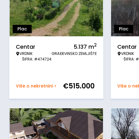
Plac
Plac
2
Centar
5.137
m
Centar
VRDNIK
GRAĐEVINSKO ZEMLJIŠTE
VRDNIK
ŠIFRA: #474724
ŠIFRA: 
€
515.000
Više o nekretnini >
Više o nek