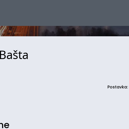
 Bašta
Postavka:
ine