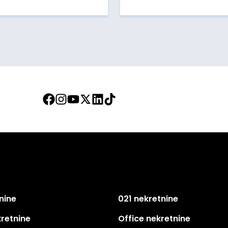
nine
021 nekretnine
kretnine
Office nekretnine