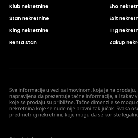
Klub nekretnine
Eho nekret
Stan nekretnine
Exit nekret
King nekretnine
Trg nekret
Renta stan
Zakup nekr
Sve informacije u vezi sa imovinom, koja je na prodaju,
napravljena da prezentuje tačne informacije, ali taka
koje se prodaju su približne. Tačne dimenzije se mogu d
nekretnina koje se nude nije pravni zaključak. Svaka o
predmetnoj nekretnini, koje mogu da se koriste legaln