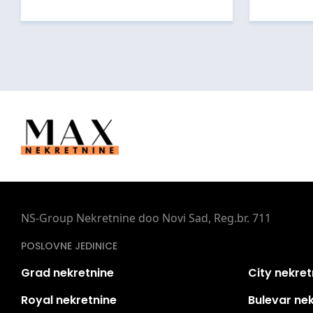
NS-Group Nekretnine doo Novi Sad, Reg.br. 711
POSLOVNE JEDINICE
Grad nekretnine
City nekret
Royal nekretnine
Bulevar ne