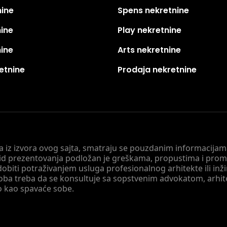
nine
Spens nekretnine
nine
Play nekretnine
nine
Arts nekretnine
etnine
Prodaja nekretnine
 a iz izvora ovog sajta, smatraju se pouzdanim informacijama
v vid prezentovanja podložan je greškama, propustima i pro
obiti potraživanjem usluga profesionalnog arhitekte ili inž
soba treba da se konsultuje sa sopstvenim advokatom, arhi
o kao spavaće sobe.