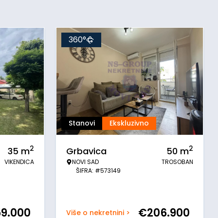
360°
Stanovi
Ekskluzivno
2
2
35
m
Grbavica
50
m
VIKENDICA
NOVI SAD
TROSOBAN
ŠIFRA: #573149
59.000
€
206.900
Više o nekretnini >