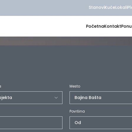
Stanovi
Kuće
Lokali
Pl
Početna
Kontakt
Ponu
a
Mesto
Površina