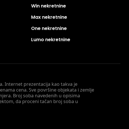
Win nekretnine
Max nekretnine
One nekretnine
Lumo nekretnine
. Internet prezentacija kao takva je
menama cena. Sve površine objekata i zemlje
injera. Broj soba navedenih u opisima
tektom, da proceni tačan broj soba u