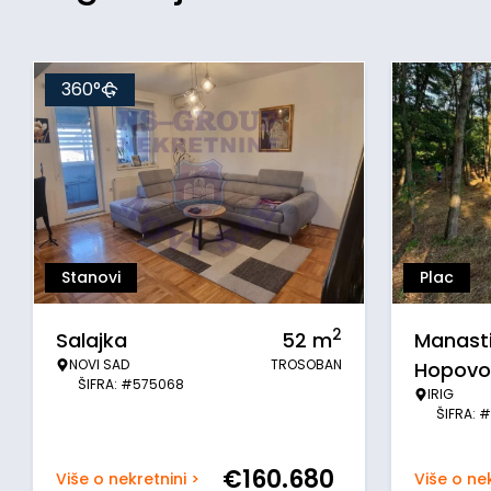
360°
Stanovi
Plac
2
Salajka
52
m
Manasti
NOVI SAD
TROSOBAN
Hopovo
ŠIFRA: #575068
IRIG
ŠIFRA: 
€
160.680
Više o nekretnini >
Više o nek