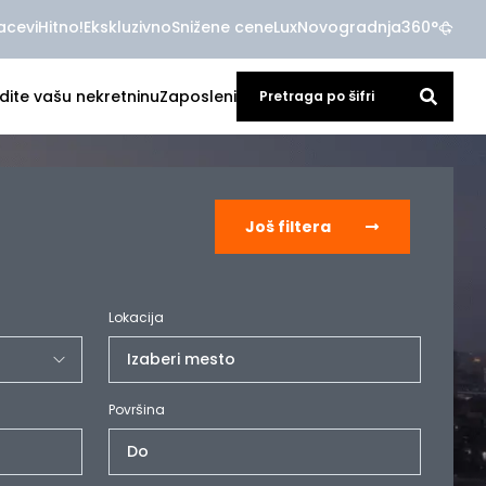
acevi
Hitno!
Ekskluzivno
Snižene cene
Lux
Novogradnja
360°
dite vašu nekretninu
Zaposleni
Još filtera
Lokacija
Izaberi mesto
Površina