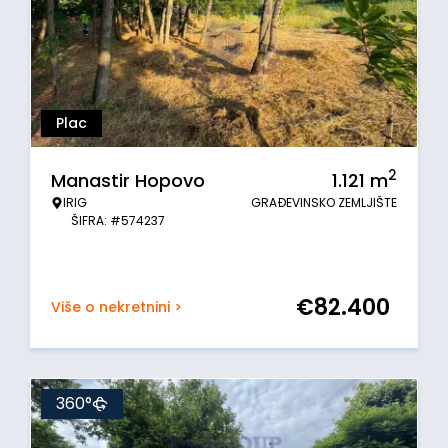
Plac
2
Manastir Hopovo
1.121
m
IRIG
GRAĐEVINSKO ZEMLJIŠTE
ŠIFRA: #574237
€
82.400
Više o nekretnini >
360°