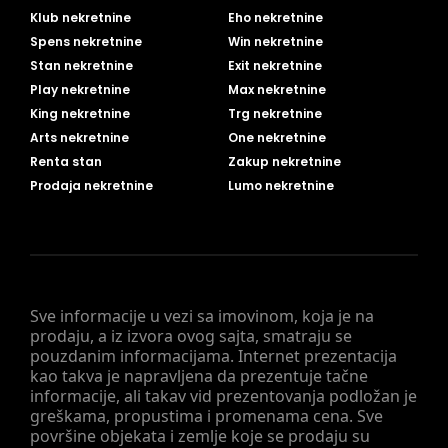
Klub nekretnine
Eho nekretnine
Spens nekretnine
Win nekretnine
Stan nekretnine
Exit nekretnine
Play nekretnine
Max nekretnine
King nekretnine
Trg nekretnine
Arts nekretnine
One nekretnine
Renta stan
Zakup nekretnine
Prodaja nekretnine
Lumo nekretnine
Sve informacije u vezi sa imovinom, koja je na
prodaju, a iz izvora ovog sajta, smatraju se
pouzdanim informacijama. Internet prezentacija
kao takva je napravljena da prezentuje tačne
informacije, ali takav vid prezentovanja podložan je
greškama, propustima i promenama cena. Sve
površine objekata i zemlje koje se prodaju su