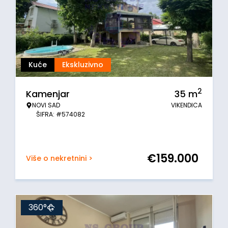
Kuće
Ekskluzivno
2
Kamenjar
35
m
NOVI SAD
VIKENDICA
ŠIFRA: #574082
€
159.000
Više o nekretnini >
360°