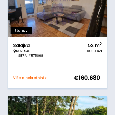
Stanovi
2
Salajka
52
m
NOVI SAD
TROSOBAN
ŠIFRA: #575068
€
160.680
Više o nekretnini >