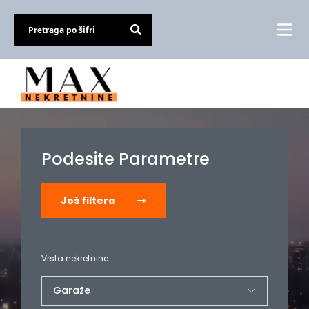
Podesite Parametre
Još filtera
Vrsta nekretnine