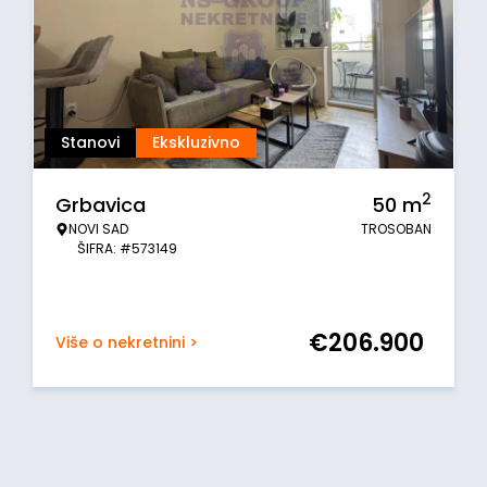
Stanovi
Ekskluzivno
2
Grbavica
50
m
NOVI SAD
TROSOBAN
ŠIFRA: #573149
€
206.900
Više o nekretnini >