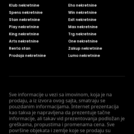
Klub nekretnine
Eho nekretnine
Spens nekretnine
Win nekretnine
Stan nekretnine
Exit nekretnine
Play nekretnine
Max nekretnine
King nekretnine
Trg nekretnine
Arts nekretnine
One nekretnine
Renta stan
Zakup nekretnine
Prodaja nekretnine
Lumo nekretnine
Sve informacije u vezi sa imovinom, koja je na
prodaju, a iz izvora ovog sajta, smatraju se
pouzdanim informacijama. Internet prezentacija
kao takva je napravljena da prezentuje tačne
informacije, ali takav vid prezentovanja podložan je
greškama, propustima i promenama cena. Sve
površine objekata i zemlje koje se prodaju su