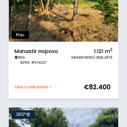
Plac
2
Manastir Hopovo
1.121
m
IRIG
GRAĐEVINSKO ZEMLJIŠTE
ŠIFRA: #574237
€
82.400
Više o nekretnini >
360°