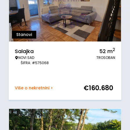
Stanovi
2
Salajka
52
m
NOVI SAD
TROSOBAN
ŠIFRA: #575068
€
160.680
Više o nekretnini >