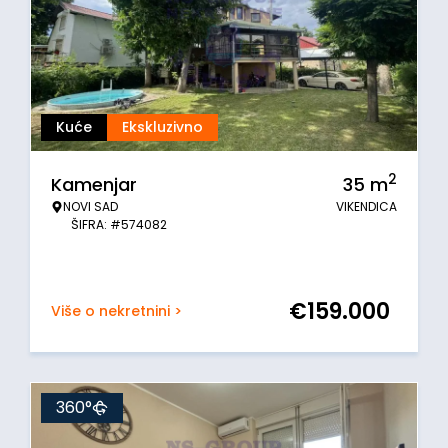
Kuće
Ekskluzivno
2
Kamenjar
35
m
NOVI SAD
VIKENDICA
ŠIFRA: #574082
€
159.000
Više o nekretnini >
360°