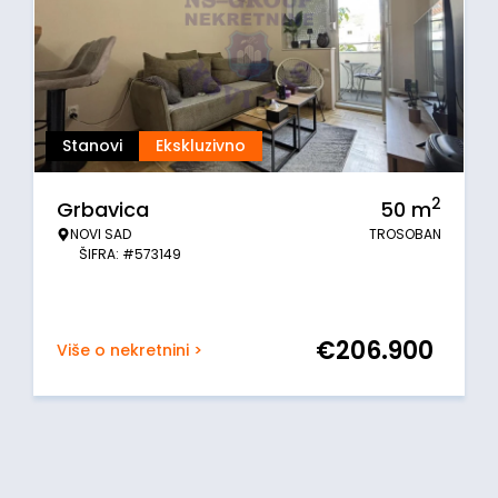
Stanovi
Ekskluzivno
2
Grbavica
50
m
NOVI SAD
TROSOBAN
ŠIFRA: #573149
€
206.900
Više o nekretnini >