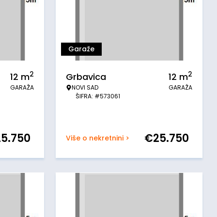
Garaže
2
2
12
m
Grbavica
12
m
GARAŽA
NOVI SAD
GARAŽA
ŠIFRA: #573061
25.750
€
25.750
Više o nekretnini >