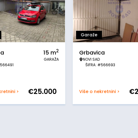
Garaže
2
ca
15
m
Grbavica
GARAŽA
NOVI SAD
#566491
ŠIFRA: #566693
€
25.000
€
retnini >
Više o nekretnini >