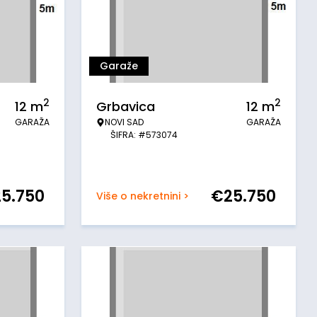
Garaže
2
2
12
m
Grbavica
12
m
GARAŽA
NOVI SAD
GARAŽA
ŠIFRA: #573074
25.750
€
25.750
Više o nekretnini >