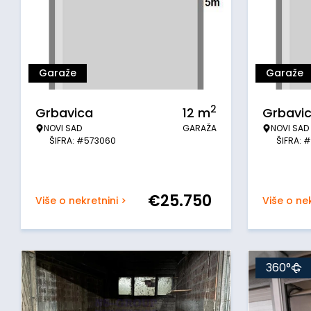
Garaže
Garaže
2
Grbavica
12
m
Grbavi
NOVI SAD
GARAŽA
NOVI SAD
ŠIFRA: #573060
ŠIFRA: 
€
25.750
Više o nekretnini >
Više o nek
360°