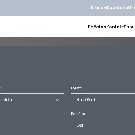
Stanovi
Kuće
Lokali
Pl
Početna
Kontakt
Ponu
a
Mesto
Površina