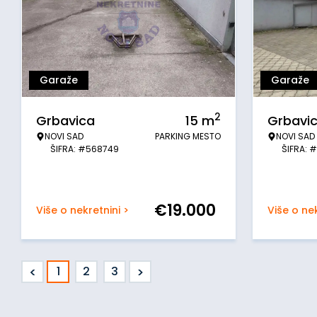
Garaže
Garaže
2
Grbavica
15
m
Grbavi
NOVI SAD
PARKING MESTO
NOVI SAD
ŠIFRA: #568749
ŠIFRA: 
€
19.000
Više o nekretnini >
Više o nek
<
>
1
2
3