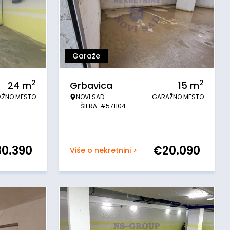
Garaže
2
2
24
m
Grbavica
15
m
AŽNO MESTO
NOVI SAD
GARAŽNO MESTO
ŠIFRA: #571104
30.390
€
20.090
Više o nekretnini >