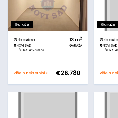
Garaže
Garaže
2
Grbavica
13
m
Grbavi
NOVI SAD
GARAŽA
NOVI SAD
ŠIFRA: #574074
ŠIFRA: 
€
26.780
Više o nekretnini >
Više o nek