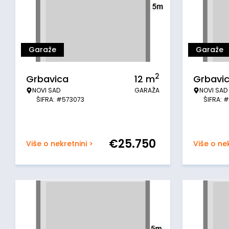
Garaže
Garaže
2
Grbavica
12
m
Grbavi
NOVI SAD
GARAŽA
NOVI SAD
ŠIFRA: #573073
ŠIFRA: 
€
25.750
Više o nekretnini >
Više o nek