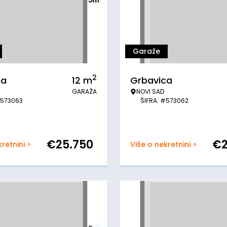
Garaže
2
ca
12
m
Grbavica
GARAŽA
NOVI SAD
#573063
ŠIFRA: #573062
€
25.750
€
retnini >
Više o nekretnini >