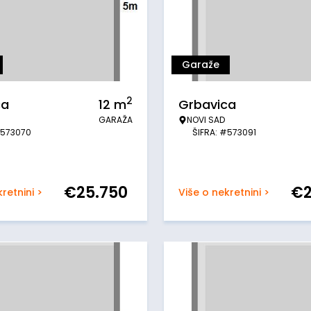
Garaže
2
ca
12
m
Grbavica
GARAŽA
NOVI SAD
#573070
ŠIFRA: #573091
€
25.750
€
retnini >
Više o nekretnini >