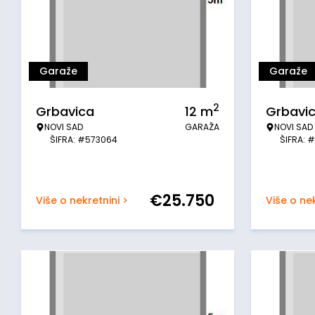
Garaže
Garaže
2
Grbavica
12
m
Grbavi
NOVI SAD
GARAŽA
NOVI SAD
ŠIFRA: #573064
ŠIFRA: 
€
25.750
Više o nekretnini >
Više o nek