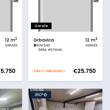
Garaže
2
2
12
m
Grbavica
12
m
GARAŽA
NOVI SAD
GARAŽA
ŠIFRA: #573049
25.750
€
25.750
Više o nekretnini >
360°