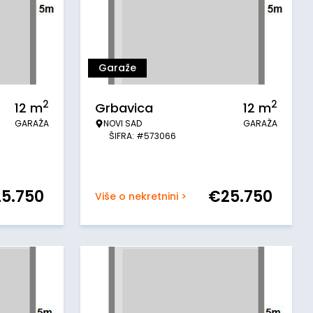
Garaže
2
2
12
m
Grbavica
12
m
GARAŽA
NOVI SAD
GARAŽA
ŠIFRA: #573066
25.750
€
25.750
Više o nekretnini >