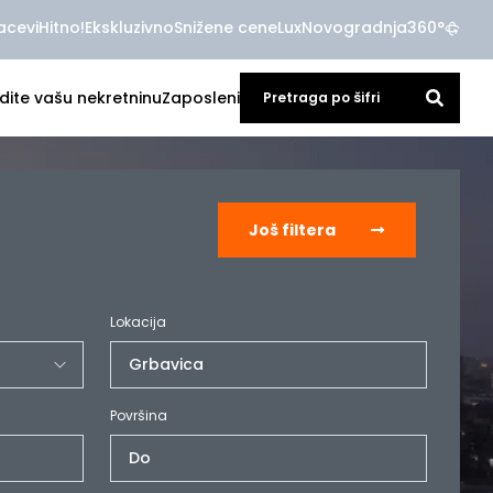
acevi
Hitno!
Ekskluzivno
Snižene cene
Lux
Novogradnja
360°
dite vašu nekretninu
Zaposleni
Još filtera
Lokacija
Grbavica
Površina