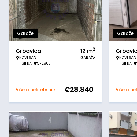
Garaže
Garaže
2
Grbavica
12
m
Grbavi
NOVI SAD
GARAŽA
NOVI SAD
ŠIFRA: #572867
ŠIFRA: 
€
28.840
Više o nekretnini >
Više o nek