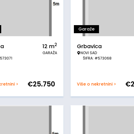
Garaže
2
ca
12
m
Grbavica
GARAŽA
NOVI SAD
#573071
ŠIFRA: #573068
€
25.750
€
retnini >
Više o nekretnini >