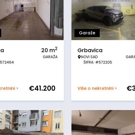
Garaže
2
ca
20
m
Grbavica
GARAŽA
NOVI SAD
GAR
#572464
ŠIFRA: #572205
€
41.200
€
retnini >
Više o nekretnini >