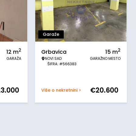
Garaže
2
2
12
m
Grbavica
15
m
GARAŽA
NOVI SAD
GARAŽNO MESTO
ŠIFRA: #566383
23.000
€
20.600
Više o nekretnini >