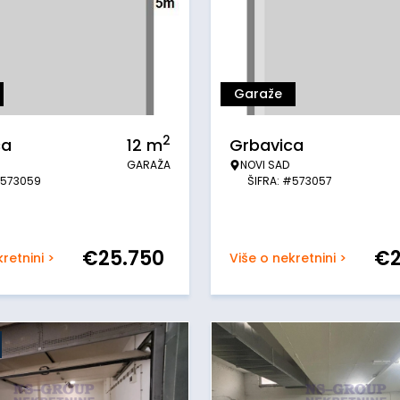
Garaže
2
ca
12
m
Grbavica
GARAŽA
NOVI SAD
#573059
ŠIFRA: #573057
€
25.750
€
retnini >
Više o nekretnini >