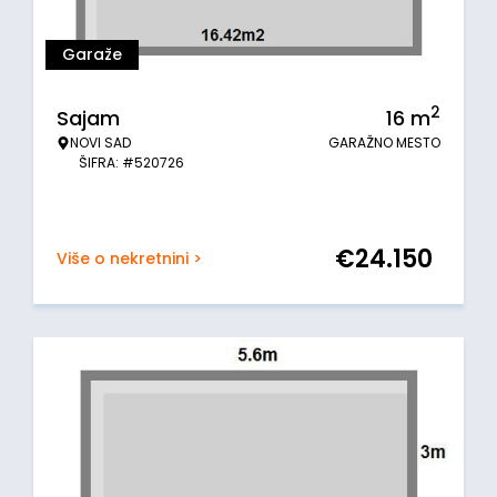
Garaže
2
Sajam
16
m
NOVI SAD
GARAŽNO MESTO
ŠIFRA: #520726
€
24.150
Više o nekretnini >