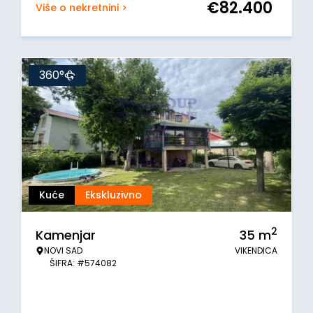
€
82.400
Više o nekretnini >
360°
Kuće
Ekskluzivno
2
Kamenjar
35
m
NOVI SAD
VIKENDICA
ŠIFRA: #574082