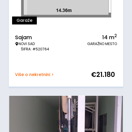
Garaže
2
Sajam
14
m
NOVI SAD
GARAŽNO MESTO
ŠIFRA: #520764
€
21.180
Više o nekretnini >