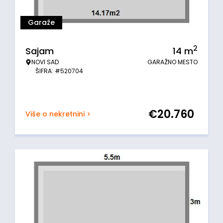
Garaže
2
Sajam
14
m
NOVI SAD
GARAŽNO MESTO
ŠIFRA: #520704
€
20.760
Više o nekretnini >