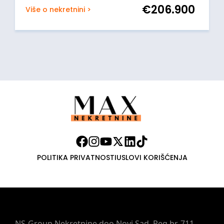
€
206.900
Više o nekretnini >
POLITIKA PRIVATNOSTI
USLOVI KORIŠĆENJA
NS-Group Nekretnine doo Novi Sad, Reg.br. 711