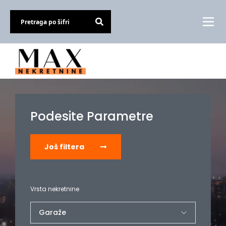
Podesite Parametre
Još filtera
Vrsta nekretnine