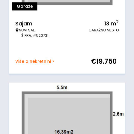
Garaže
2
Sajam
13
m
NOVI SAD
GARAŽNO MESTO
ŠIFRA: #520731
€
19.750
Više o nekretnini >