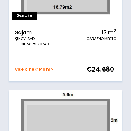
Garaže
2
Sajam
17
m
NOVI SAD
GARAŽNO MESTO
ŠIFRA: #520740
€
24.680
Više o nekretnini >