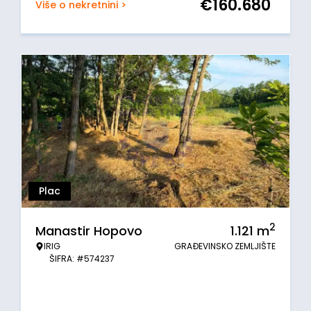
€
160.680
Više o nekretnini >
Plac
2
Manastir Hopovo
1.121
m
IRIG
GRAĐEVINSKO ZEMLJIŠTE
ŠIFRA: #574237