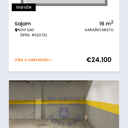
Garaže
2
Sajam
16
m
NOVI SAD
GARAŽNO MESTO
ŠIFRA: #520732
€
24.100
Više o nekretnini >