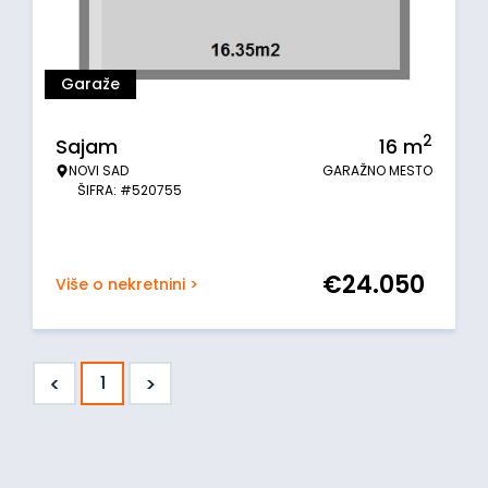
Garaže
2
Sajam
16
m
NOVI SAD
GARAŽNO MESTO
ŠIFRA: #520755
€
24.050
Više o nekretnini >
<
>
1