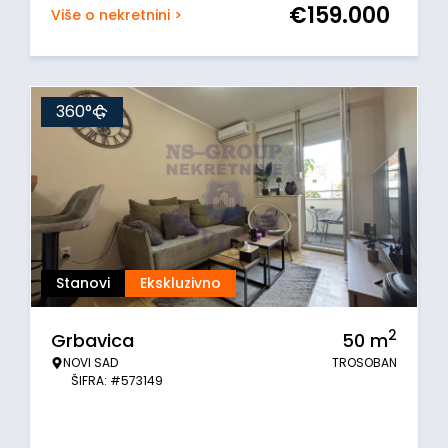
€
159.000
Više o nekretnini >
360°
Stanovi
Ekskluzivno
2
Grbavica
50
m
NOVI SAD
TROSOBAN
ŠIFRA: #573149