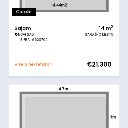
Garaže
2
Sajam
14
m
NOVI SAD
GARAŽNO MESTO
ŠIFRA: #520702
€
21.300
Više o nekretnini >