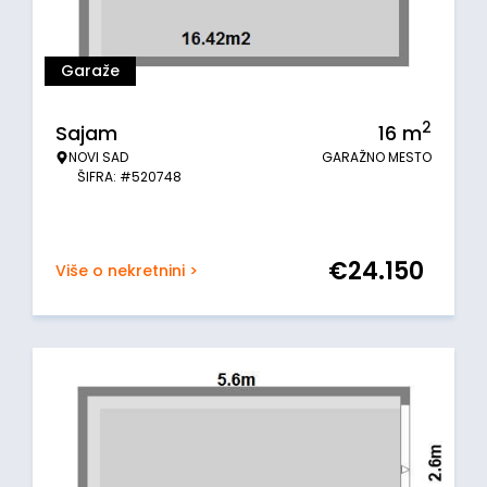
Garaže
2
Sajam
16
m
NOVI SAD
GARAŽNO MESTO
ŠIFRA: #520748
€
24.150
Više o nekretnini >