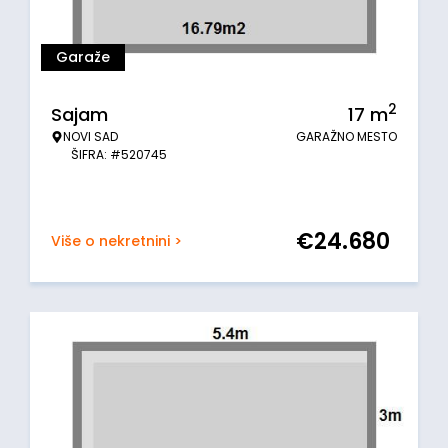
Garaže
2
Sajam
17
m
NOVI SAD
GARAŽNO MESTO
ŠIFRA: #520745
€
24.680
Više o nekretnini >