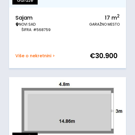
Garaže
2
Sajam
17
m
NOVI SAD
GARAŽNO MESTO
ŠIFRA: #568759
€
30.900
Više o nekretnini >