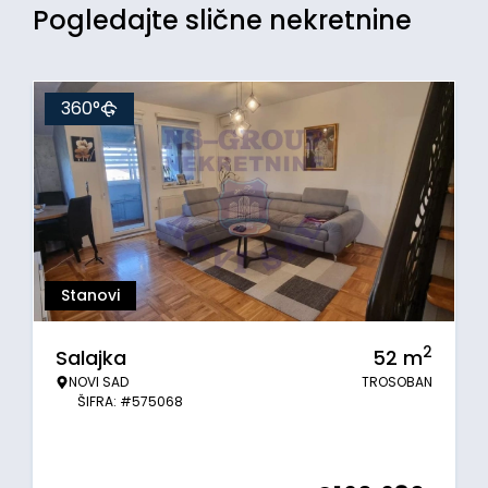
Pogledajte slične nekretnine
360°
Stanovi
2
Salajka
52
m
NOVI SAD
TROSOBAN
ŠIFRA: #575068