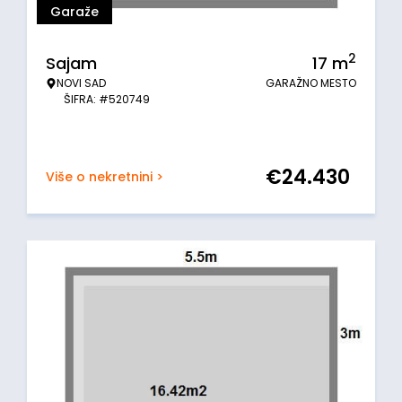
Garaže
2
Sajam
17
m
NOVI SAD
GARAŽNO MESTO
ŠIFRA: #520749
€
24.430
Više o nekretnini >