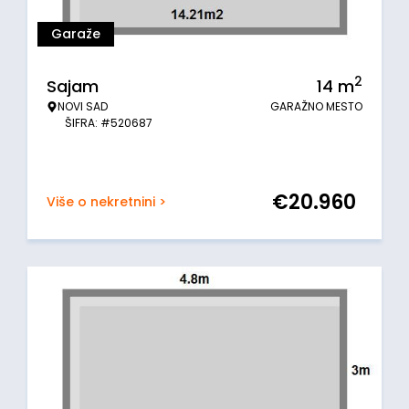
Garaže
2
Sajam
14
m
NOVI SAD
GARAŽNO MESTO
ŠIFRA: #520687
€
20.960
Više o nekretnini >