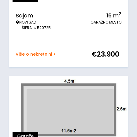
2
Sajam
16
m
NOVI SAD
GARAŽNO MESTO
ŠIFRA: #520725
€
23.900
Više o nekretnini >
Garaže