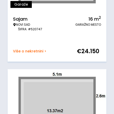
Garaže
2
Sajam
16
m
NOVI SAD
GARAŽNO MESTO
ŠIFRA: #520747
€
24.150
Više o nekretnini >