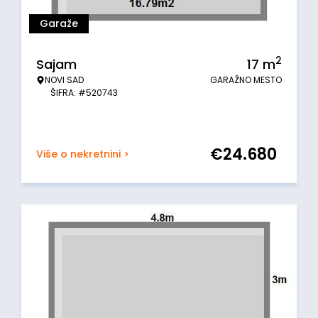
Garaže
2
Sajam
17
m
NOVI SAD
GARAŽNO MESTO
ŠIFRA: #520743
€
24.680
Više o nekretnini >