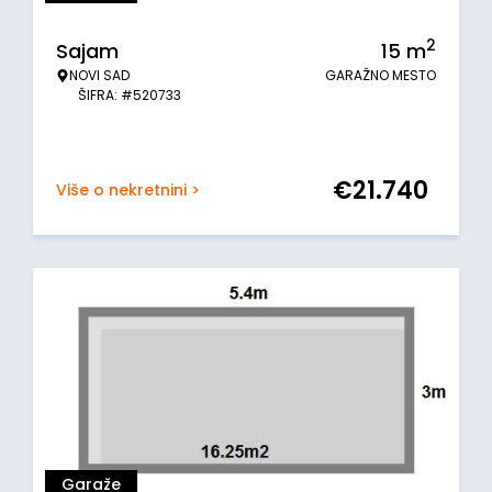
2
Sajam
15
m
NOVI SAD
GARAŽNO MESTO
ŠIFRA: #520733
€
21.740
Više o nekretnini >
Garaže