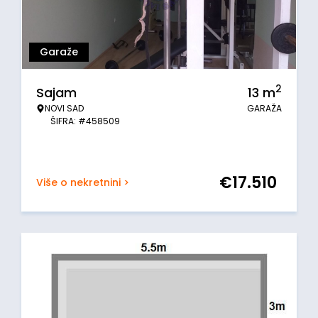
Garaže
2
Sajam
13
m
NOVI SAD
GARAŽA
ŠIFRA: #458509
€
17.510
Više o nekretnini >