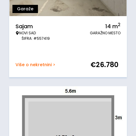
Garaže
2
Sajam
14
m
NOVI SAD
GARAŽNO MESTO
ŠIFRA: #557419
€
26.780
Više o nekretnini >