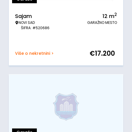
2
Sajam
12
m
NOVI SAD
GARAŽNO MESTO
ŠIFRA: #520686
€
17.200
Više o nekretnini >