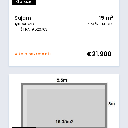
Garaže
2
Sajam
15
m
NOVI SAD
GARAŽNO MESTO
ŠIFRA: #520763
€
21.900
Više o nekretnini >