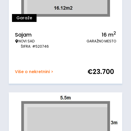
Garaže
2
Sajam
16
m
NOVI SAD
GARAŽNO MESTO
ŠIFRA: #520746
€
23.700
Više o nekretnini >