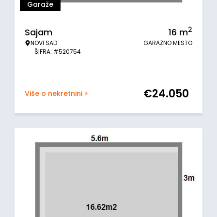
Garaže
2
Sajam
16
m
NOVI SAD
GARAŽNO MESTO
ŠIFRA: #520754
€
24.050
Više o nekretnini >