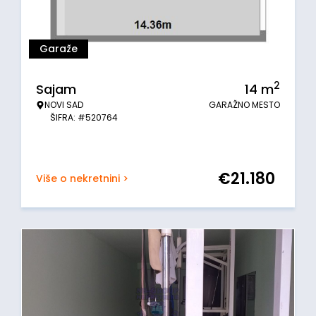
Garaže
2
Sajam
14
m
NOVI SAD
GARAŽNO MESTO
ŠIFRA: #520764
€
21.180
Više o nekretnini >