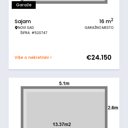
Garaže
2
Sajam
16
m
NOVI SAD
GARAŽNO MESTO
ŠIFRA: #520747
€
24.150
Više o nekretnini >