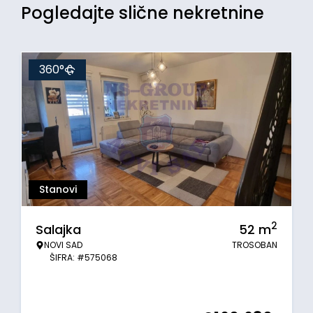
Pogledajte slične nekretnine
360°
Stanovi
2
Salajka
52
m
NOVI SAD
TROSOBAN
ŠIFRA: #575068