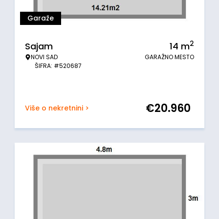
Garaže
2
Sajam
14
m
NOVI SAD
GARAŽNO MESTO
ŠIFRA: #520687
€
20.960
Više o nekretnini >