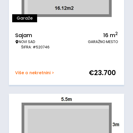
Garaže
2
Sajam
16
m
NOVI SAD
GARAŽNO MESTO
ŠIFRA: #520746
€
23.700
Više o nekretnini >