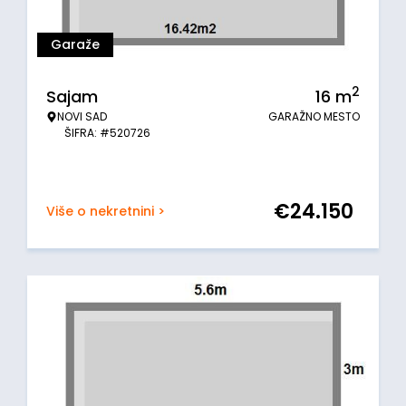
Garaže
2
Sajam
16
m
NOVI SAD
GARAŽNO MESTO
ŠIFRA: #520726
€
24.150
Više o nekretnini >