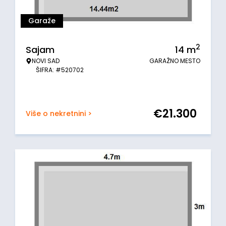
Garaže
2
Sajam
14
m
NOVI SAD
GARAŽNO MESTO
ŠIFRA: #520702
€
21.300
Više o nekretnini >