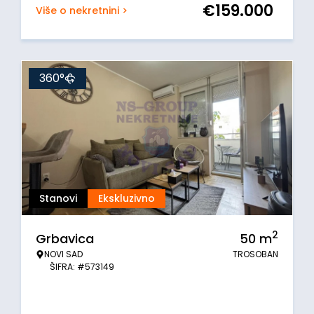
€
159.000
Više o nekretnini >
360°
Stanovi
Ekskluzivno
2
Grbavica
50
m
NOVI SAD
TROSOBAN
ŠIFRA: #573149