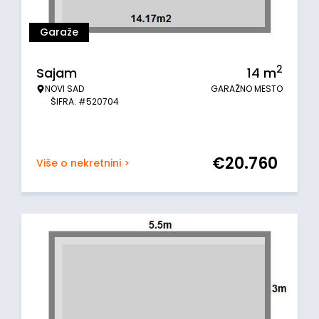
Garaže
2
Sajam
14
m
NOVI SAD
GARAŽNO MESTO
ŠIFRA: #520704
€
20.760
Više o nekretnini >