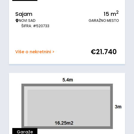
2
Sajam
15
m
NOVI SAD
GARAŽNO MESTO
ŠIFRA: #520733
€
21.740
Više o nekretnini >
Garaže