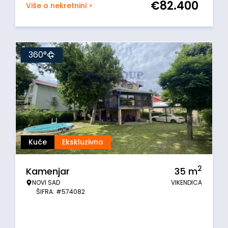
€
82.400
Više o nekretnini >
360°
Kuće
Ekskluzivno
2
Kamenjar
35
m
NOVI SAD
VIKENDICA
ŠIFRA: #574082