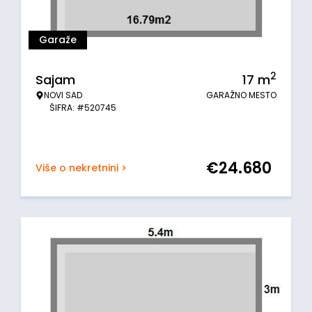
Garaže
2
Sajam
17
m
NOVI SAD
GARAŽNO MESTO
ŠIFRA: #520745
€
24.680
Više o nekretnini >