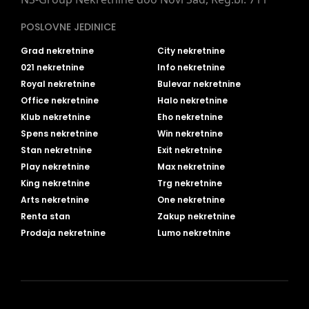
POSLOVNE JEDINICE
Grad nekretnine
City nekretnine
021 nekretnine
Info nekretnine
Royal nekretnine
Bulevar nekretnine
Office nekretnine
Halo nekretnine
Klub nekretnine
Eho nekretnine
Spens nekretnine
Win nekretnine
Stan nekretnine
Exit nekretnine
Play nekretnine
Max nekretnine
King nekretnine
Trg nekretnine
Arts nekretnine
One nekretnine
Renta stan
Zakup nekretnine
Prodaja nekretnine
Lumo nekretnine