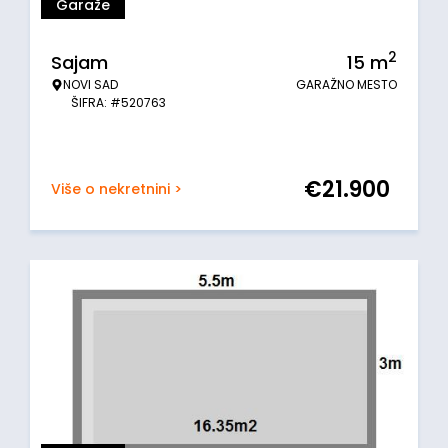
Garaže
2
Sajam
15
m
NOVI SAD
GARAŽNO MESTO
ŠIFRA: #520763
€
21.900
Više o nekretnini >