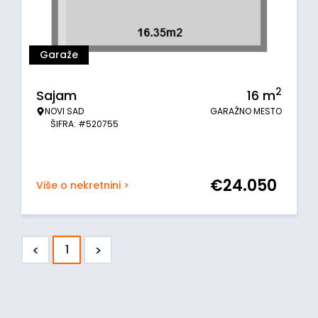
Garaže
2
Sajam
16
m
NOVI SAD
GARAŽNO MESTO
ŠIFRA: #520755
€
24.050
Više o nekretnini >
<
>
1