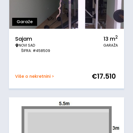
Garaže
2
Sajam
13
m
NOVI SAD
GARAŽA
ŠIFRA: #458509
€
17.510
Više o nekretnini >