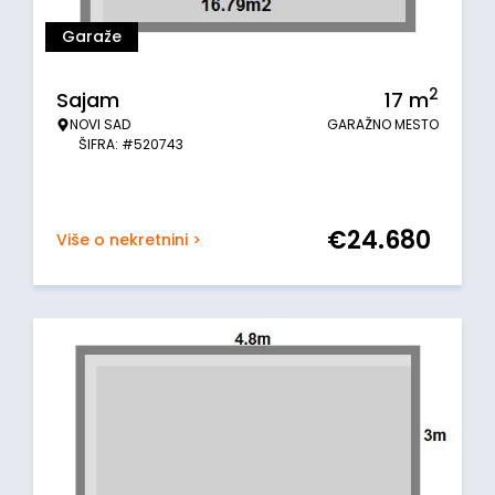
Garaže
2
Sajam
17
m
NOVI SAD
GARAŽNO MESTO
ŠIFRA: #520743
€
24.680
Više o nekretnini >