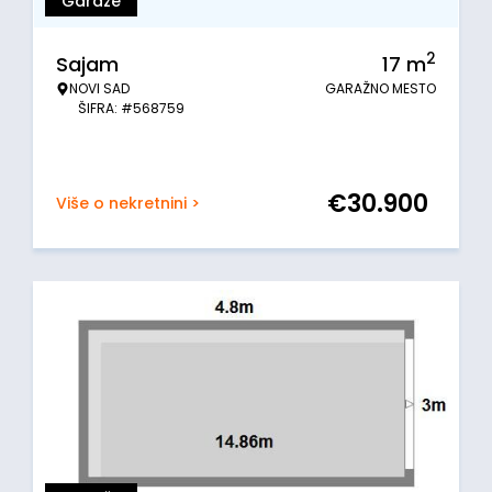
Garaže
2
Sajam
17
m
NOVI SAD
GARAŽNO MESTO
ŠIFRA: #568759
€
30.900
Više o nekretnini >