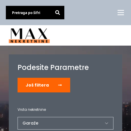
Podesite Parametre
Još filtera
Vrsta nekretnine