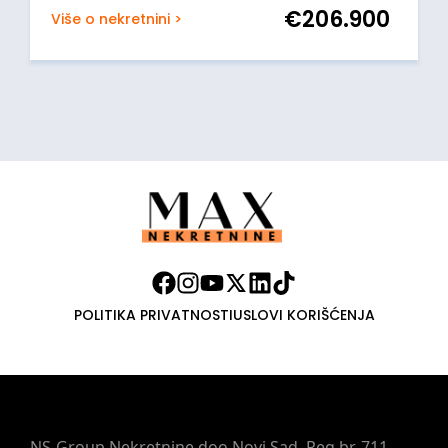
€
206.900
Više o nekretnini >
POLITIKA PRIVATNOSTI
USLOVI KORIŠĆENJA
NS-Group Nekretnine doo Novi Sad, Reg.br. 711