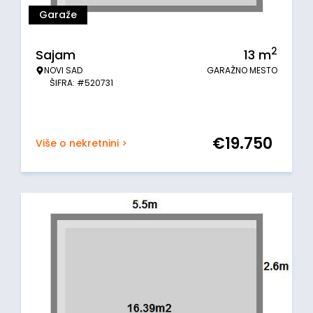
Garaže
2
Sajam
13
m
NOVI SAD
GARAŽNO MESTO
ŠIFRA: #520731
€
19.750
Više o nekretnini >