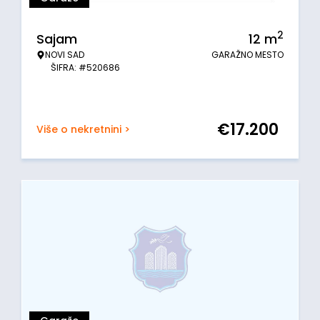
2
Sajam
12
m
NOVI SAD
GARAŽNO MESTO
ŠIFRA: #520686
€
17.200
Više o nekretnini >