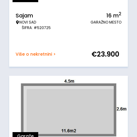
2
Sajam
16
m
NOVI SAD
GARAŽNO MESTO
ŠIFRA: #520725
€
23.900
Više o nekretnini >
Garaže