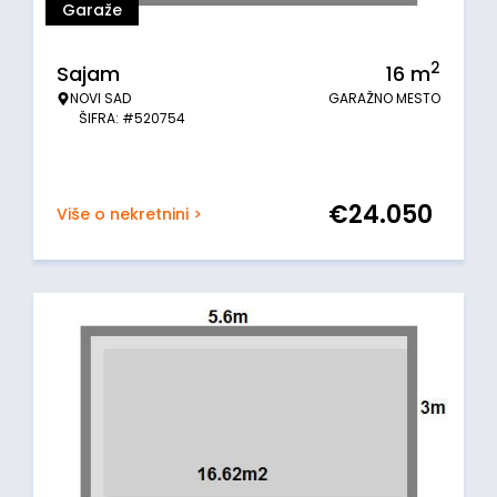
Garaže
2
Sajam
16
m
NOVI SAD
GARAŽNO MESTO
ŠIFRA: #520754
€
24.050
Više o nekretnini >