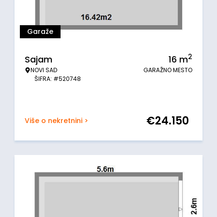
Garaže
2
Sajam
16
m
NOVI SAD
GARAŽNO MESTO
ŠIFRA: #520748
€
24.150
Više o nekretnini >