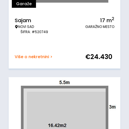
Garaže
2
Sajam
17
m
NOVI SAD
GARAŽNO MESTO
ŠIFRA: #520749
€
24.430
Više o nekretnini >