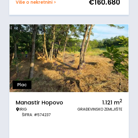
€
160.680
Više o nekretnini >
Plac
2
Manastir Hopovo
1.121
m
IRIG
GRAĐEVINSKO ZEMLJIŠTE
ŠIFRA: #574237