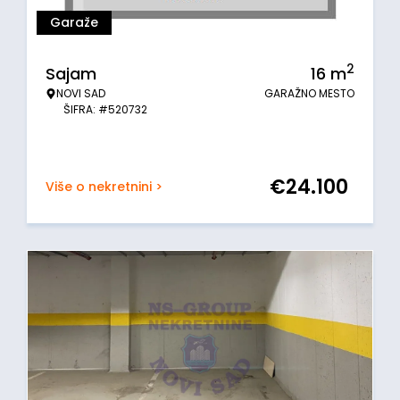
Garaže
2
Sajam
16
m
NOVI SAD
GARAŽNO MESTO
ŠIFRA: #520732
€
24.100
Više o nekretnini >