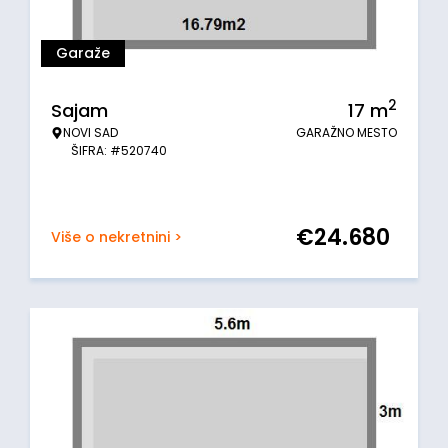
Garaže
2
Sajam
17
m
NOVI SAD
GARAŽNO MESTO
ŠIFRA: #520740
€
24.680
Više o nekretnini >