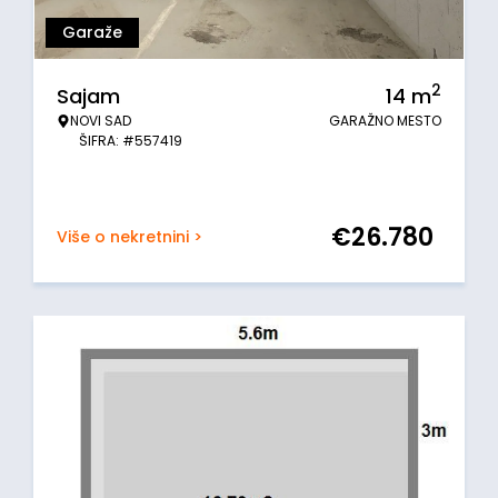
Garaže
2
Sajam
14
m
NOVI SAD
GARAŽNO MESTO
ŠIFRA: #557419
€
26.780
Više o nekretnini >