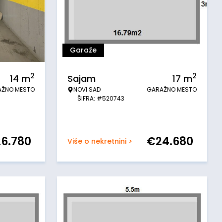
Garaže
2
2
14
m
Sajam
17
m
AŽNO MESTO
NOVI SAD
GARAŽNO MESTO
ŠIFRA: #520743
26.780
€
24.680
Više o nekretnini >