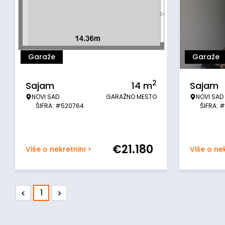
Garaže
Garaže
2
Sajam
14
m
Sajam
NOVI SAD
GARAŽNO MESTO
NOVI SAD
ŠIFRA: #520764
ŠIFRA: 
€
21.180
Više o nekretnini >
Više o nek
<
>
1