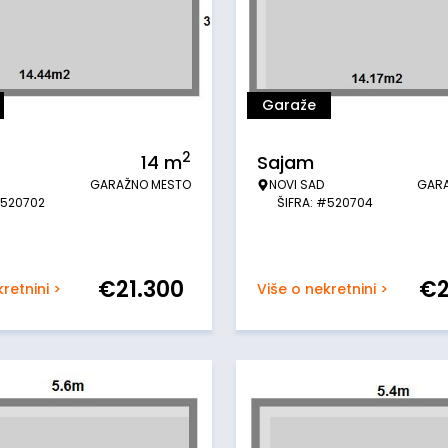
Garaže
2
14
m
Sajam
GARAŽNO MESTO
NOVI SAD
GAR
#520702
ŠIFRA: #520704
€
21.300
€
retnini >
Više o nekretnini >