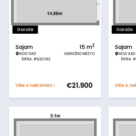
Garaže
Garaže
2
Sajam
15
m
Sajam
NOVI SAD
GARAŽNO MESTO
NOVI SAD
ŠIFRA: #520763
ŠIFRA: 
€
21.900
Više o nekretnini >
Više o nek