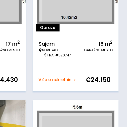
Garaže
2
2
17
m
Sajam
16
m
AŽNO MESTO
NOVI SAD
GARAŽNO MESTO
ŠIFRA: #520747
4.430
€
24.150
Više o nekretnini >