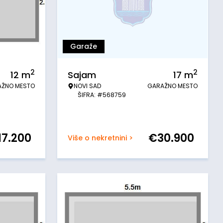
Garaže
2
2
12
m
Sajam
17
m
AŽNO MESTO
NOVI SAD
GARAŽNO MESTO
ŠIFRA: #568759
17.200
€
30.900
Više o nekretnini >