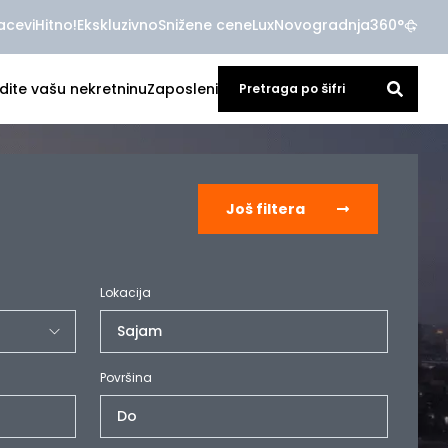
acevi
Hitno!
Ekskluzivno
Snižene cene
Lux
Novogradnja
360°
dite vašu nekretninu
Zaposleni
Još filtera
Lokacija
Sajam
Površina