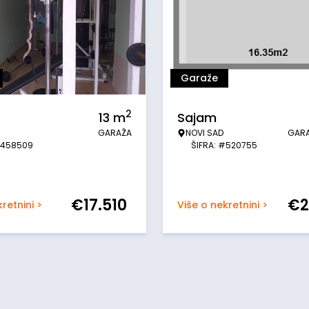
Garaže
2
13
m
Sajam
GARAŽA
NOVI SAD
GAR
#458509
ŠIFRA: #520755
€
17.510
€
2
retnini >
Više o nekretnini >