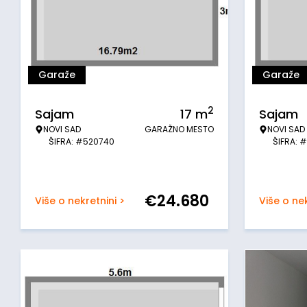
Garaže
Garaže
2
Sajam
17
m
Sajam
NOVI SAD
GARAŽNO MESTO
NOVI SAD
ŠIFRA: #520740
ŠIFRA: 
€
24.680
Više o nekretnini >
Više o nek