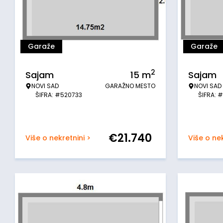
Garaže
Garaže
2
Sajam
15
m
Sajam
NOVI SAD
GARAŽNO MESTO
NOVI SAD
ŠIFRA: #520733
ŠIFRA: 
€
21.740
Više o nekretnini >
Više o nek