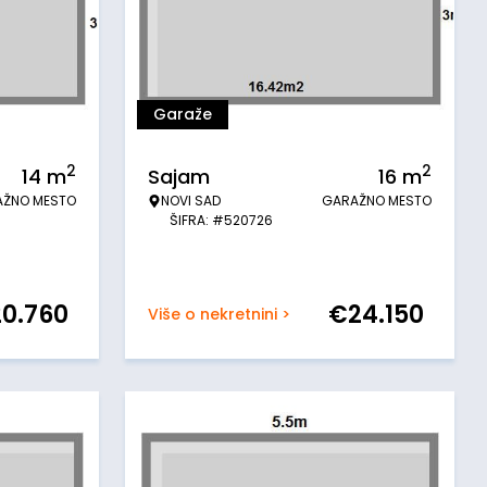
Garaže
2
2
14
m
Sajam
16
m
AŽNO MESTO
NOVI SAD
GARAŽNO MESTO
ŠIFRA: #520726
20.760
€
24.150
Više o nekretnini >