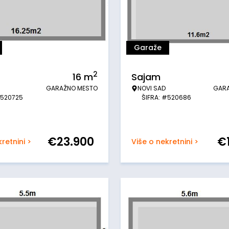
Garaže
2
16
m
Sajam
GARAŽNO MESTO
NOVI SAD
GAR
#520725
ŠIFRA: #520686
€
23.900
€
retnini >
Više o nekretnini >