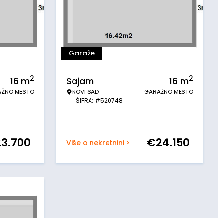
Garaže
2
2
16
m
Sajam
16
m
AŽNO MESTO
NOVI SAD
GARAŽNO MESTO
ŠIFRA: #520748
23.700
€
24.150
Više o nekretnini >