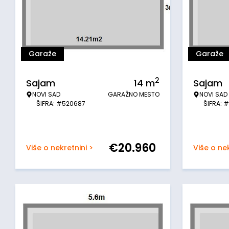
Garaže
Garaže
2
Sajam
14
m
Sajam
NOVI SAD
GARAŽNO MESTO
NOVI SAD
ŠIFRA: #520687
ŠIFRA: 
€
20.960
Više o nekretnini >
Više o nek