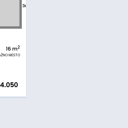
2
16
m
AŽNO MESTO
4.050