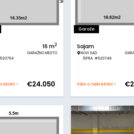
Garaže
2
16
m
Sajam
GARAŽNO MESTO
NOVI SAD
GAR
#520754
ŠIFRA: #520749
€
24.050
€
2
retnini >
Više o nekretnini >