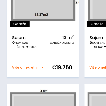
Garaže
Garaže
2
Sajam
13
m
Sajam
NOVI SAD
GARAŽNO MESTO
NOVI SAD
ŠIFRA: #520731
ŠIFRA: 
€
19.750
Više o nekretnini >
Više o nek