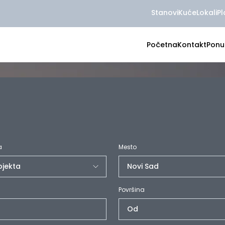
Stanovi
Kuće
Lokali
Pl
Početna
Kontakt
Ponu
a
Mesto
Površina