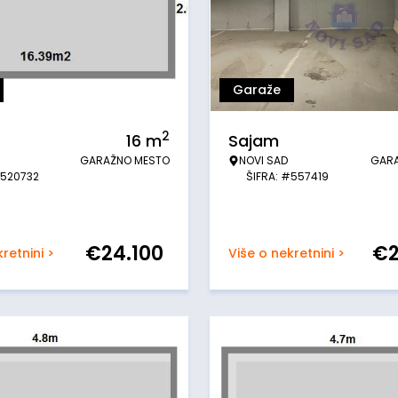
Garaže
2
16
m
Sajam
GARAŽNO MESTO
NOVI SAD
GAR
#520732
ŠIFRA: #557419
€
24.100
€
retnini >
Više o nekretnini >