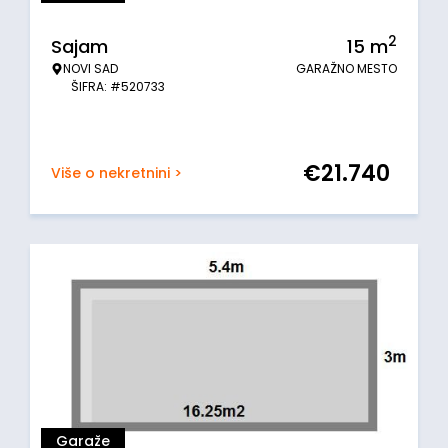
2
Sajam
15
m
NOVI SAD
GARAŽNO MESTO
ŠIFRA: #520733
€
21.740
Više o nekretnini >
Garaže