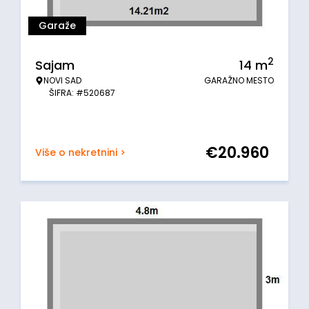
Garaže
2
Sajam
14
m
NOVI SAD
GARAŽNO MESTO
ŠIFRA: #520687
€
20.960
Više o nekretnini >