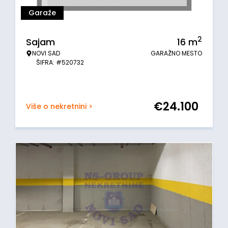
Garaže
2
Sajam
16
m
NOVI SAD
GARAŽNO MESTO
ŠIFRA: #520732
€
24.100
Više o nekretnini >