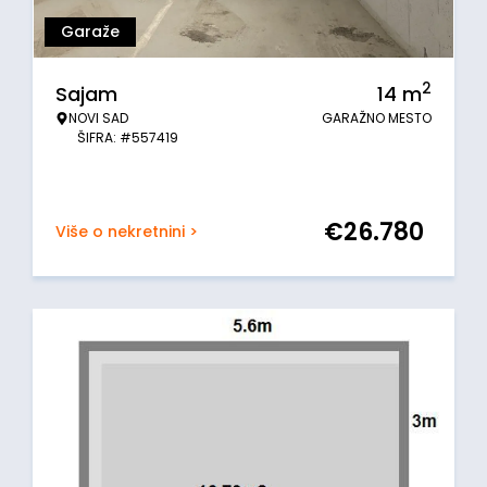
Garaže
2
Sajam
14
m
NOVI SAD
GARAŽNO MESTO
ŠIFRA: #557419
€
26.780
Više o nekretnini >