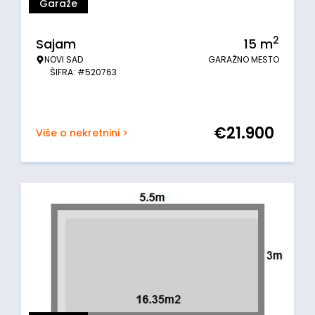
Garaže
2
Sajam
15
m
NOVI SAD
GARAŽNO MESTO
ŠIFRA: #520763
€
21.900
Više o nekretnini >