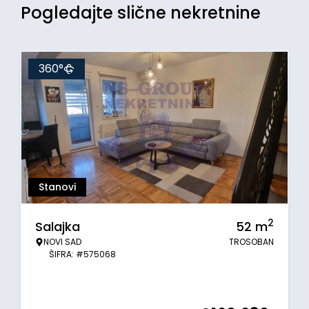
Pogledajte slične nekretnine
360°
Stanovi
2
Salajka
52
m
NOVI SAD
TROSOBAN
ŠIFRA: #575068