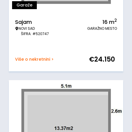
Garaže
2
Sajam
16
m
NOVI SAD
GARAŽNO MESTO
ŠIFRA: #520747
€
24.150
Više o nekretnini >