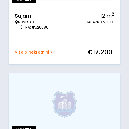
2
Sajam
12
m
NOVI SAD
GARAŽNO MESTO
ŠIFRA: #520686
€
17.200
Više o nekretnini >