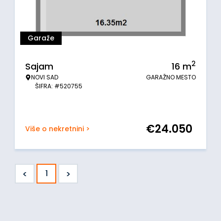
Garaže
2
Sajam
16
m
NOVI SAD
GARAŽNO MESTO
ŠIFRA: #520755
€
24.050
Više o nekretnini >
<
>
1