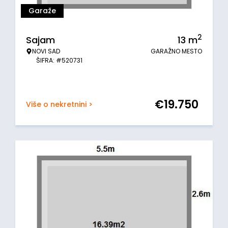
Garaže
2
Sajam
13
m
NOVI SAD
GARAŽNO MESTO
ŠIFRA: #520731
€
19.750
Više o nekretnini >