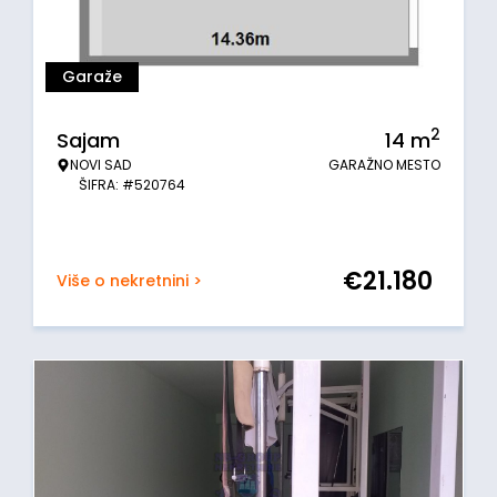
Garaže
2
Sajam
14
m
NOVI SAD
GARAŽNO MESTO
ŠIFRA: #520764
€
21.180
Više o nekretnini >