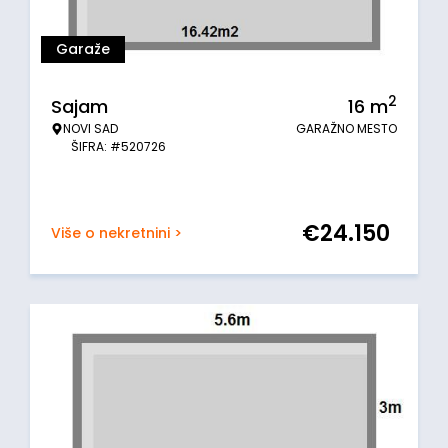
Garaže
2
Sajam
16
m
NOVI SAD
GARAŽNO MESTO
ŠIFRA: #520726
€
24.150
Više o nekretnini >