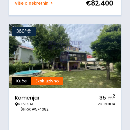
€
82.400
Više o nekretnini >
360°
Kuće
Ekskluzivno
2
Kamenjar
35
m
NOVI SAD
VIKENDICA
ŠIFRA: #574082