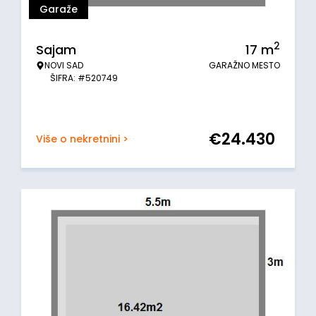
Garaže
2
Sajam
17
m
NOVI SAD
GARAŽNO MESTO
ŠIFRA: #520749
€
24.430
Više o nekretnini >