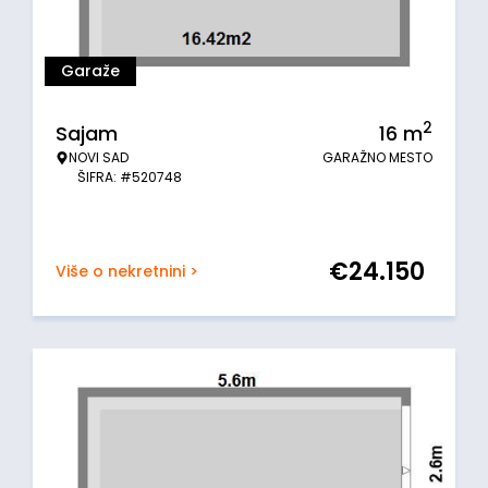
Garaže
2
Sajam
16
m
NOVI SAD
GARAŽNO MESTO
ŠIFRA: #520748
€
24.150
Više o nekretnini >