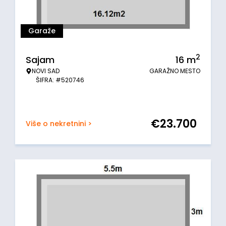
Garaže
2
Sajam
16
m
NOVI SAD
GARAŽNO MESTO
ŠIFRA: #520746
€
23.700
Više o nekretnini >