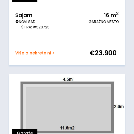
2
Sajam
16
m
NOVI SAD
GARAŽNO MESTO
ŠIFRA: #520725
€
23.900
Više o nekretnini >
Garaže