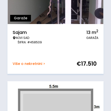
Garaže
2
Sajam
13
m
NOVI SAD
GARAŽA
ŠIFRA: #458509
€
17.510
Više o nekretnini >