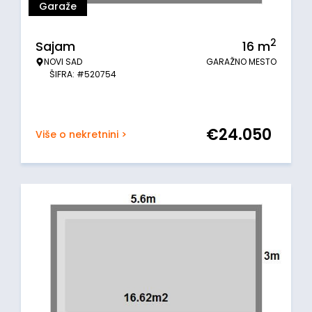
Garaže
2
Sajam
16
m
NOVI SAD
GARAŽNO MESTO
ŠIFRA: #520754
€
24.050
Više o nekretnini >