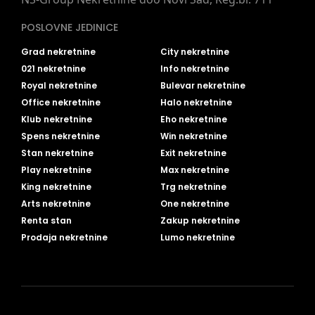
POSLOVNE JEDINICE
Grad nekretnine
City nekretnine
021 nekretnine
Info nekretnine
Royal nekretnine
Bulevar nekretnine
Office nekretnine
Halo nekretnine
Klub nekretnine
Eho nekretnine
Spens nekretnine
Win nekretnine
Stan nekretnine
Exit nekretnine
Play nekretnine
Max nekretnine
King nekretnine
Trg nekretnine
Arts nekretnine
One nekretnine
Renta stan
Zakup nekretnine
Prodaja nekretnine
Lumo nekretnine