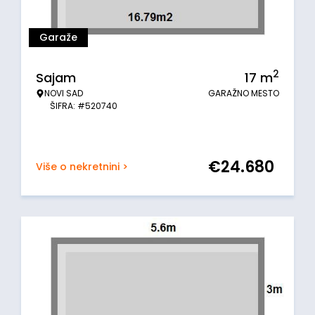
Garaže
2
Sajam
17
m
NOVI SAD
GARAŽNO MESTO
ŠIFRA: #520740
€
24.680
Više o nekretnini >