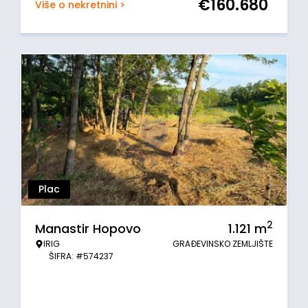
€
160.680
Više o nekretnini >
Plac
2
Manastir Hopovo
1.121
m
IRIG
GRAĐEVINSKO ZEMLJIŠTE
ŠIFRA: #574237