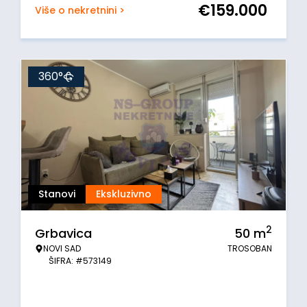
€
159.000
Više o nekretnini >
360°
Stanovi
Ekskluzivno
2
Grbavica
50
m
NOVI SAD
TROSOBAN
ŠIFRA: #573149