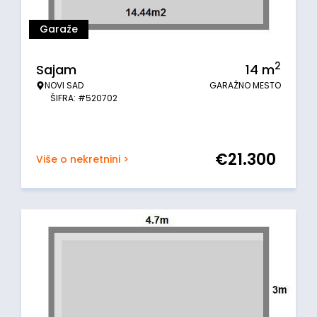
Garaže
2
Sajam
14
m
NOVI SAD
GARAŽNO MESTO
ŠIFRA: #520702
€
21.300
Više o nekretnini >