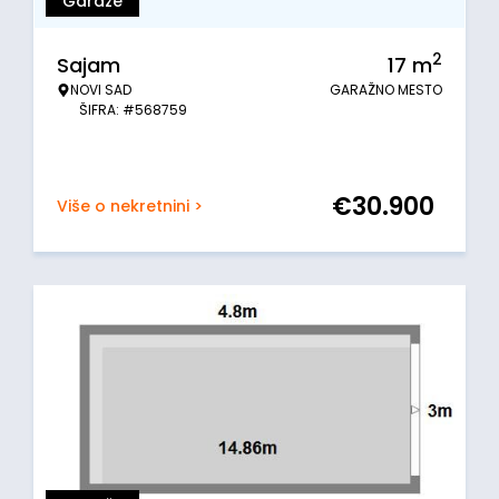
Garaže
2
Sajam
17
m
NOVI SAD
GARAŽNO MESTO
ŠIFRA: #568759
€
30.900
Više o nekretnini >