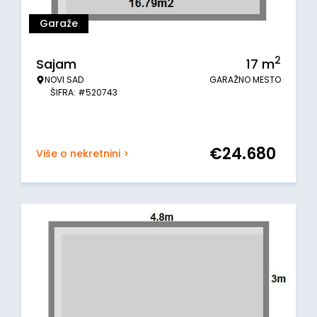
Garaže
2
Sajam
17
m
NOVI SAD
GARAŽNO MESTO
ŠIFRA: #520743
€
24.680
Više o nekretnini >