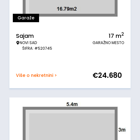
Garaže
2
Sajam
17
m
NOVI SAD
GARAŽNO MESTO
ŠIFRA: #520745
€
24.680
Više o nekretnini >