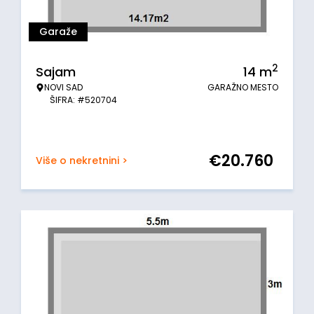
Garaže
2
Sajam
14
m
NOVI SAD
GARAŽNO MESTO
ŠIFRA: #520704
€
20.760
Više o nekretnini >