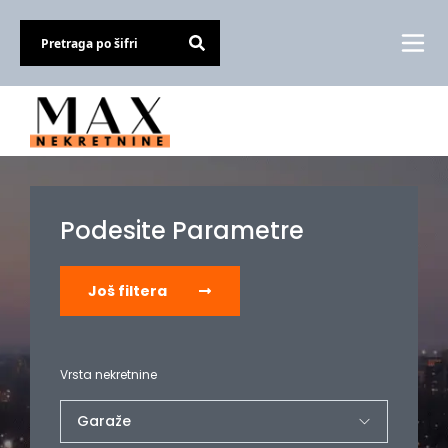
Podesite Parametre
Još filtera
Vrsta nekretnine