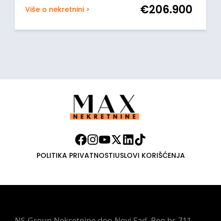
€
206.900
Više o nekretnini >
POLITIKA PRIVATNOSTI
USLOVI KORIŠĆENJA
NS-Group Nekretnine doo Novi Sad, Reg.br. 711