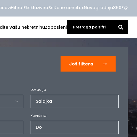
acevi
Hitno!
Ekskluzivno
Snižene cene
Lux
Novogradnja
360°
dite vašu nekretninu
Zaposleni
Još filtera
Lokacija
Salajka
Površina