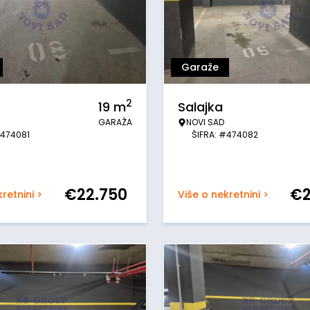
Garaže
2
19
m
Salajka
GARAŽA
NOVI SAD
#474081
ŠIFRA: #474082
€
22.750
€
retnini >
Više o nekretnini >