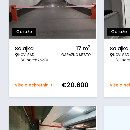
Garaže
Garaže
2
Salajka
17
m
Salajka
NOVI SAD
GARAŽNO MESTO
NOVI SAD
ŠIFRA: #526270
ŠIFRA: 
€
20.600
Više o nekretnini >
Više o nek