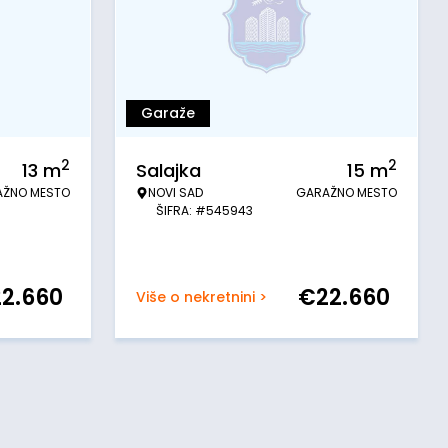
Garaže
2
2
13
m
Salajka
15
m
AŽNO MESTO
NOVI SAD
GARAŽNO MESTO
ŠIFRA: #545943
22.660
€
22.660
Više o nekretnini >