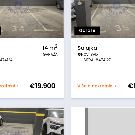
Garaže
2
14
m
Salajka
GARAŽA
NOVI SAD
#474124
ŠIFRA: #474127
€
19.900
€
retnini >
Više o nekretnini >