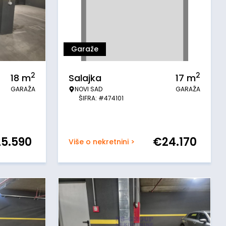
Garaže
2
2
18
m
Salajka
17
m
GARAŽA
NOVI SAD
GARAŽA
ŠIFRA: #474101
25.590
€
24.170
Više o nekretnini >