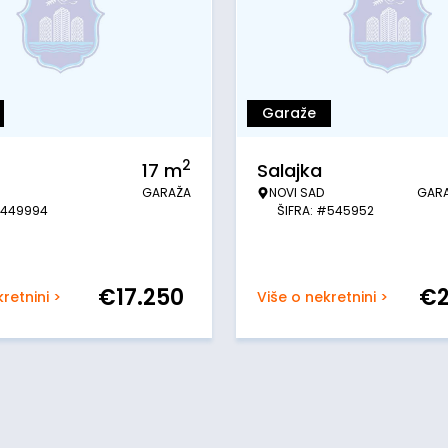
Garaže
2
17
m
Salajka
GARAŽA
NOVI SAD
GAR
#449994
ŠIFRA: #545952
€
17.250
€
retnini >
Više o nekretnini >