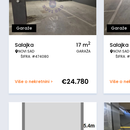
Garaže
Garaže
2
Salajka
17
m
Salajka
NOVI SAD
GARAŽA
NOVI SAD
ŠIFRA: #474080
ŠIFRA: 
€
24.780
Više o nekretnini >
Više o nek