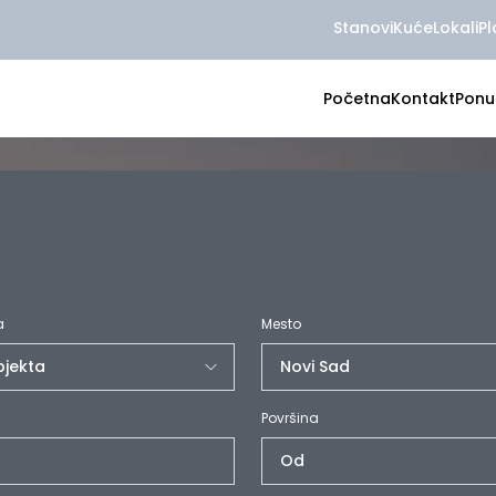
Stanovi
Kuće
Lokali
Pl
Početna
Kontakt
Ponu
a
Mesto
Površina