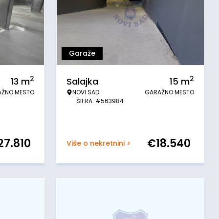
Garaže
2
2
13
m
Salajka
15
m
AŽNO MESTO
NOVI SAD
GARAŽNO MESTO
ŠIFRA: #563984
27.810
€
18.540
Više o nekretnini >