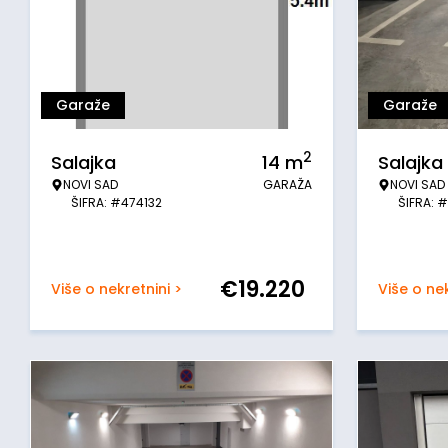
Garaže
Garaže
2
Salajka
14
m
Salajka
NOVI SAD
GARAŽA
NOVI SAD
ŠIFRA: #474132
ŠIFRA: 
€
19.220
Više o nekretnini >
Više o nek