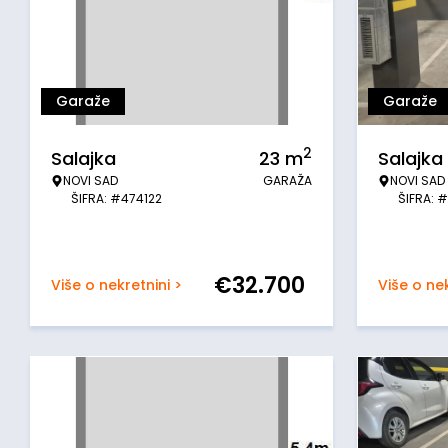
Garaže
Garaže
2
Salajka
23
m
Salajka
NOVI SAD
GARAŽA
NOVI SAD
ŠIFRA: #474122
ŠIFRA: 
€
32.700
Više o nekretnini >
Više o nek