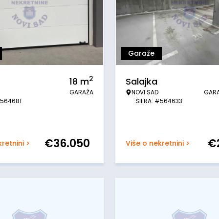
Garaže
2
18
m
Salajka
GARAŽA
NOVI SAD
GAR
#564681
ŠIFRA: #564633
€
36.050
€
retnini >
Više o nekretnini >