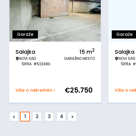
Garaže
Garaže
2
Salajka
15
m
Salajka
NOVI SAD
GARAŽNO MESTO
NOVI SAD
ŠIFRA: #523380
ŠIFRA: 
€
25.750
Više o nekretnini >
Više o nek
<
>
1
2
3
4