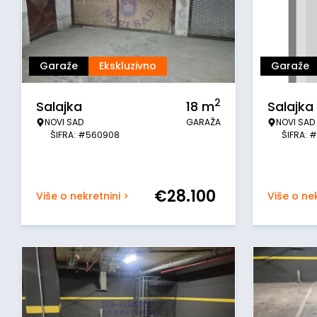
Garaže
Ekskluzivno
Garaže
2
Salajka
18
m
Salajka
NOVI SAD
GARAŽA
NOVI SAD
ŠIFRA: #560908
ŠIFRA: 
€
28.100
Više o nekretnini >
Više o nek