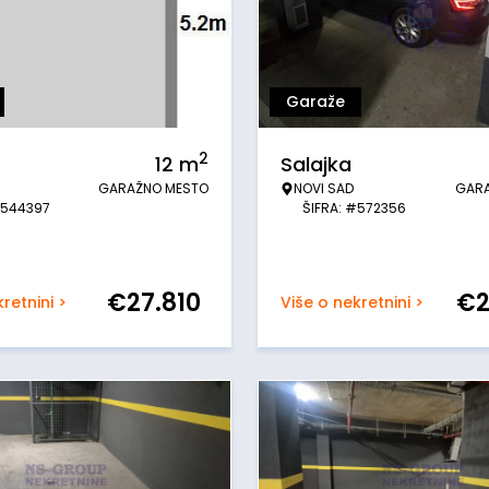
Garaže
2
12
m
Salajka
GARAŽNO MESTO
NOVI SAD
GAR
#544397
ŠIFRA: #572356
€
27.810
€
retnini >
Više o nekretnini >