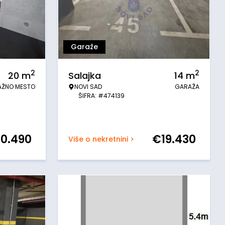
Garaže
2
2
20
m
Salajka
14
m
AŽNO MESTO
NOVI SAD
GARAŽA
ŠIFRA: #474139
20.490
€
19.430
Više o nekretnini >