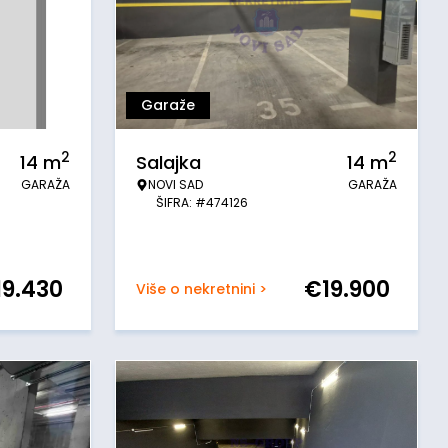
Garaže
2
2
14
m
Salajka
14
m
GARAŽA
NOVI SAD
GARAŽA
ŠIFRA: #474126
19.430
€
19.900
Više o nekretnini >