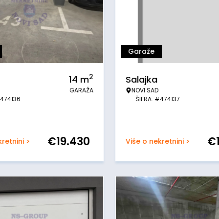
Garaže
2
14
m
Salajka
GARAŽA
NOVI SAD
#474136
ŠIFRA: #474137
€
19.430
€
retnini >
Više o nekretnini >