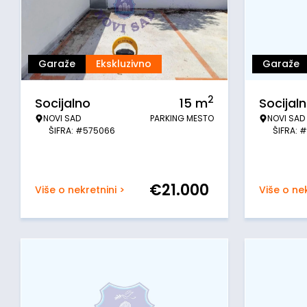
Garaže
Ekskluzivno
Garaže
2
Socijalno
15
m
Socijal
NOVI SAD
PARKING MESTO
NOVI SAD
ŠIFRA: #575066
ŠIFRA: 
€
21.000
Više o nekretnini >
Više o nek