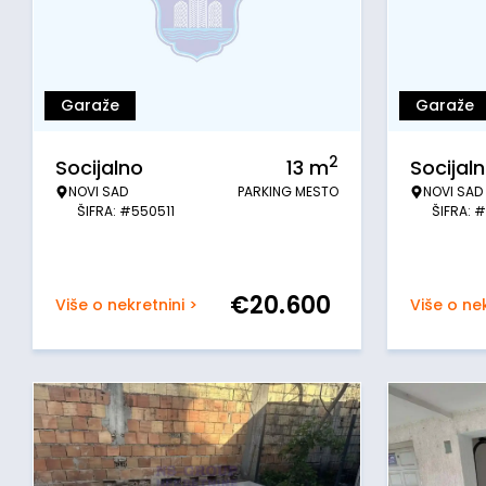
Garaže
Garaže
2
Socijalno
13
m
Socijal
NOVI SAD
PARKING MESTO
NOVI SAD
ŠIFRA: #550511
ŠIFRA: 
€
20.600
Više o nekretnini >
Više o nek