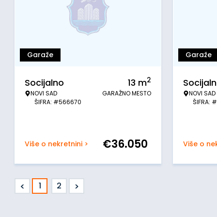
Garaže
Garaže
2
Socijalno
13
m
Socijal
NOVI SAD
GARAŽNO MESTO
NOVI SAD
ŠIFRA: #566670
ŠIFRA: 
€
36.050
Više o nekretnini >
Više o nek
<
>
1
2