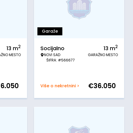
Garaže
2
2
13
m
Socijalno
13
m
AŽNO MESTO
NOVI SAD
GARAŽNO MESTO
ŠIFRA: #566677
36.050
€
36.050
Više o nekretnini >