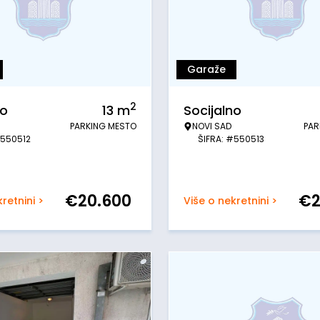
Garaže
2
no
13
m
Socijalno
PARKING MESTO
NOVI SAD
PAR
#550512
ŠIFRA: #550513
€
20.600
€
retnini >
Više o nekretnini >