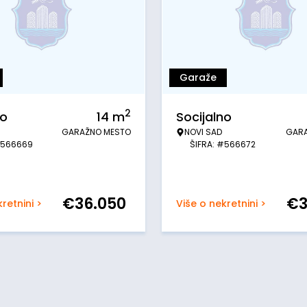
Garaže
2
no
14
m
Socijalno
GARAŽNO MESTO
NOVI SAD
GAR
#566669
ŠIFRA: #566672
€
36.050
€
retnini >
Više o nekretnini >