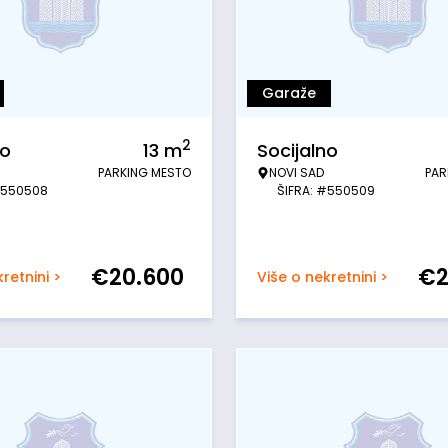
Garaže
2
no
13
m
Socijalno
PARKING MESTO
NOVI SAD
PAR
#550508
ŠIFRA: #550509
€
20.600
€
retnini >
Više o nekretnini >