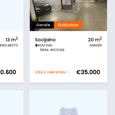
Garaže
Ekskluzivno
2
2
13
m
Socijalno
20
m
KING MESTO
NOVI SAD
GARAŽA
ŠIFRA: #570783
20.600
€
35.000
Više o nekretnini >