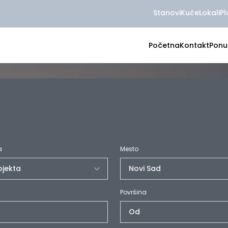
Stanovi
Kuće
Lokali
Pl
Početna
Kontakt
Ponu
a
Mesto
Površina