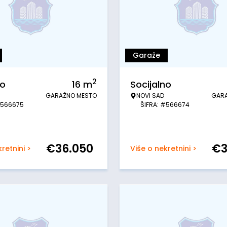
Garaže
2
no
16
m
Socijalno
GARAŽNO MESTO
NOVI SAD
GAR
#566675
ŠIFRA: #566674
€
36.050
€
retnini >
Više o nekretnini >