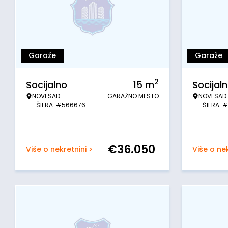
Garaže
Garaže
2
Socijalno
15
m
Socijal
NOVI SAD
GARAŽNO MESTO
NOVI SAD
ŠIFRA: #566676
ŠIFRA: 
€
36.050
Više o nekretnini >
Više o nek