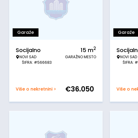
Garaže
Garaže
2
Socijalno
15
m
Socijal
NOVI SAD
GARAŽNO MESTO
NOVI SAD
ŠIFRA: #566683
ŠIFRA: 
€
36.050
Više o nekretnini >
Više o nek