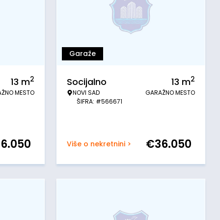
Garaže
2
2
13
m
Socijalno
13
m
AŽNO MESTO
NOVI SAD
GARAŽNO MESTO
ŠIFRA: #566671
36.050
€
36.050
Više o nekretnini >