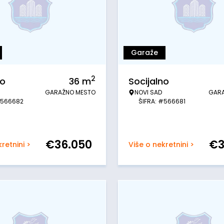
Garaže
2
no
36
m
Socijalno
GARAŽNO MESTO
NOVI SAD
GAR
#566682
ŠIFRA: #566681
€
36.050
€
retnini >
Više o nekretnini >