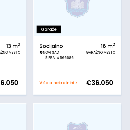
Garaže
2
2
13
m
Socijalno
16
m
AŽNO MESTO
NOVI SAD
GARAŽNO MESTO
ŠIFRA: #566686
36.050
€
36.050
Više o nekretnini >