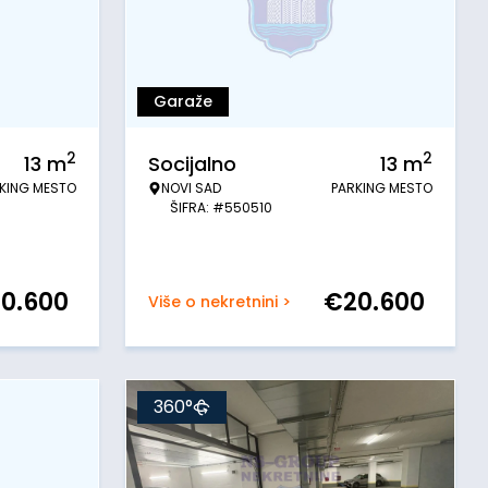
Garaže
2
2
13
m
Socijalno
13
m
KING MESTO
NOVI SAD
PARKING MESTO
ŠIFRA: #550510
20.600
€
20.600
Više o nekretnini >
360°