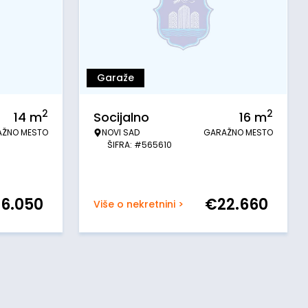
Garaže
2
2
14
m
Socijalno
16
m
AŽNO MESTO
NOVI SAD
GARAŽNO MESTO
ŠIFRA: #565610
36.050
€
22.660
Više o nekretnini >