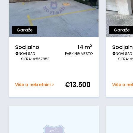
Garaže
Garaže
2
Socijalno
14
m
Socijal
NOVI SAD
PARKING MESTO
NOVI SAD
ŠIFRA: #567853
ŠIFRA: 
€
13.500
Više o nekretnini >
Više o nek