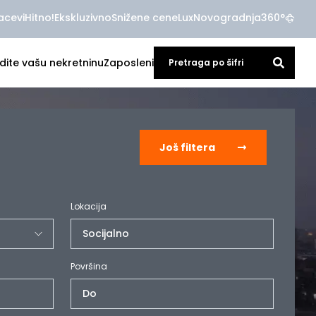
acevi
Hitno!
Ekskluzivno
Snižene cene
Lux
Novogradnja
360°
dite vašu nekretninu
Zaposleni
Još filtera
Lokacija
Socijalno
Površina