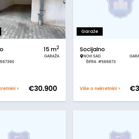
Garaže
2
no
15
m
Socijalno
GARAŽA
NOVI SAD
GAR
#567390
ŠIFRA: #566673
€
30.900
€
retnini >
Više o nekretnini >