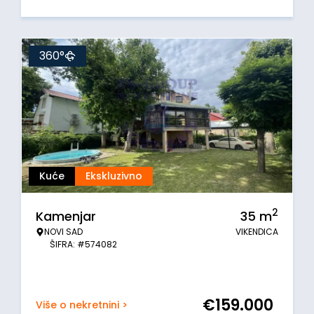
360°
Kuće
Ekskluzivno
2
Kamenjar
35
m
NOVI SAD
VIKENDICA
ŠIFRA: #574082
€
159.000
Više o nekretnini >