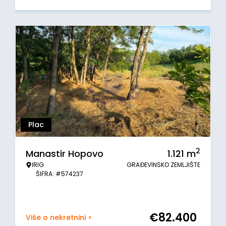
Plac
2
Manastir Hopovo
1.121
m
IRIG
GRAĐEVINSKO ZEMLJIŠTE
ŠIFRA: #574237
€
82.400
Više o nekretnini >