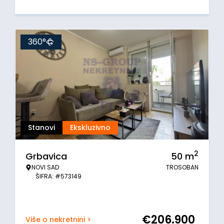
360°
Stanovi
Ekskluzivno
2
Grbavica
50
m
NOVI SAD
TROSOBAN
ŠIFRA: #573149
€
206.900
Više o nekretnini >