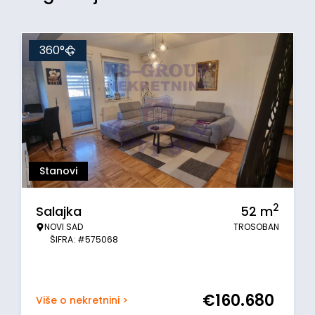
360°
Stanovi
2
Salajka
52
m
NOVI SAD
TROSOBAN
ŠIFRA: #575068
€
160.680
Više o nekretnini >