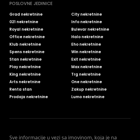
POSLOVNE JEDINICE
Grad nekretnine
City nekretnine
021 nekretnine
Info nekretnine
Royal nekretnine
Bulevar nekretnine
Office nekretnine
Halo nekretnine
Klub nekretnine
Eho nekretnine
Spens nekretnine
Win nekretnine
Stan nekretnine
Exit nekretnine
Play nekretnine
Max nekretnine
King nekretnine
Trg nekretnine
Arts nekretnine
One nekretnine
Renta stan
Zakup nekretnine
Prodaja nekretnine
Lumo nekretnine
Sve informacije u vezi sa imovinom, koja je na