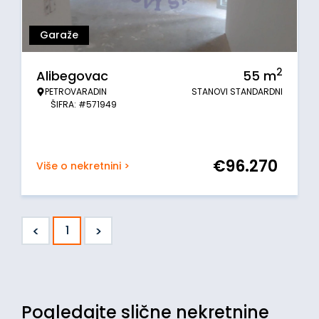
Garaže
2
Alibegovac
55
m
PETROVARADIN
STANOVI STANDARDNI
ŠIFRA: #571949
€
96.270
Više o nekretnini >
<
>
1
Pogledajte slične nekretnine