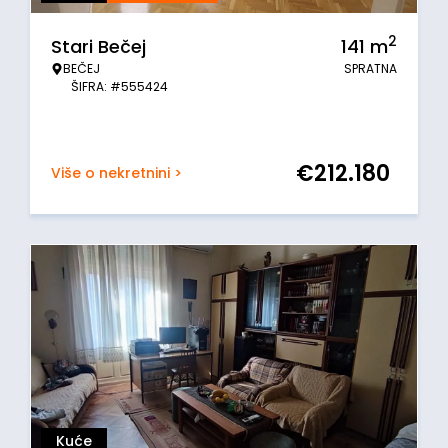
2
Stari Bečej
141
m
BEČEJ
SPRATNA
ŠIFRA: #555424
€
212.180
Više o nekretnini >
Kuće