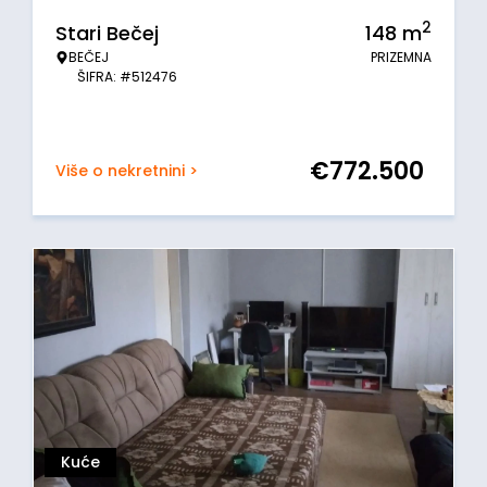
2
Stari Bečej
148
m
BEČEJ
PRIZEMNA
ŠIFRA: #512476
€
772.500
Više o nekretnini >
Kuće