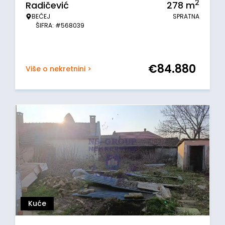
2
Radičević
278
m
BEČEJ
SPRATNA
ŠIFRA: #568039
€
84.880
Više o nekretnini >
Kuće