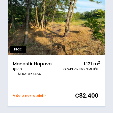
Plac
2
Manastir Hopovo
1.121
m
IRIG
GRAĐEVINSKO ZEMLJIŠTE
ŠIFRA: #574237
€
82.400
Više o nekretnini >