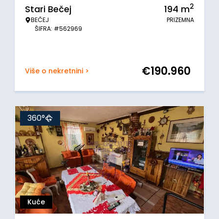
2
Stari Bečej
194
m
BEČEJ
PRIZEMNA
ŠIFRA: #562969
€
190.960
Više o nekretnini >
360°
Kuće