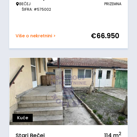
BEČEJ
PRIZEMNA
ŠIFRA: #575002
€
66.950
Više o nekretnini >
Kuće
2
Stari Bečej
114
m