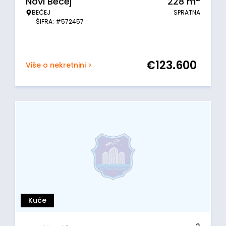
Novi Bečej
228
m
BEČEJ
SPRATNA
ŠIFRA: #572457
€
123.600
Više o nekretnini >
Kuće