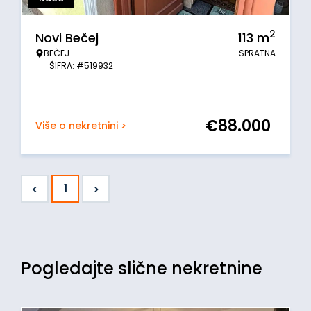
2
Novi Bečej
113
m
BEČEJ
SPRATNA
ŠIFRA: #519932
€
88.000
Više o nekretnini >
<
>
1
Pogledajte slične nekretnine