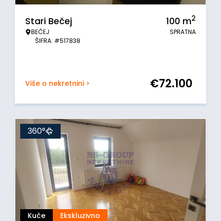
2
Stari Bečej
100
m
BEČEJ
SPRATNA
ŠIFRA: #517838
€
72.100
Više o nekretnini >
360°
Kuće
Ekskluzivno