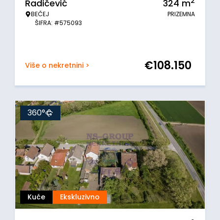
2
Radičević
324
m
BEČEJ
PRIZEMNA
ŠIFRA: #575093
€
108.150
Više o nekretnini >
360°
Kuće
Ekskluzivno