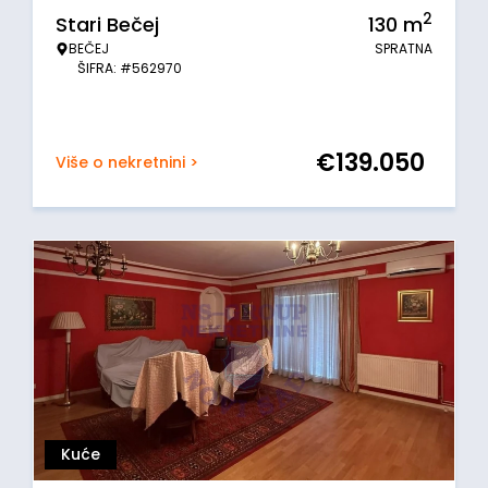
2
Stari Bečej
130
m
BEČEJ
SPRATNA
ŠIFRA: #562970
€
139.050
Više o nekretnini >
Kuće