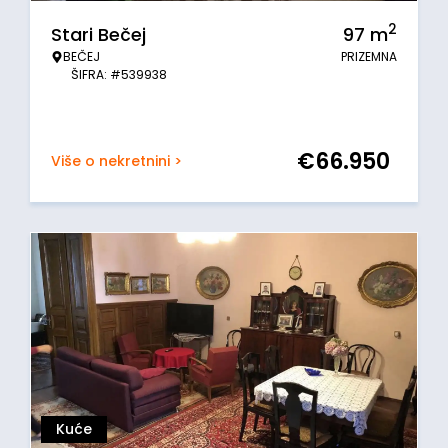
2
Stari Bečej
97
m
BEČEJ
PRIZEMNA
ŠIFRA: #539938
€
66.950
Više o nekretnini >
Kuće