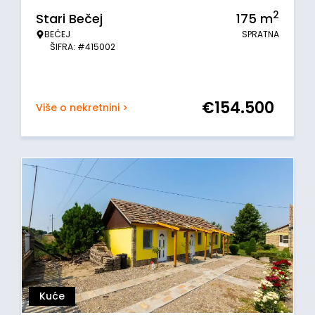
2
Stari Bečej
175
m
BEČEJ
SPRATNA
ŠIFRA: #415002
€
154.500
Više o nekretnini >
Kuće