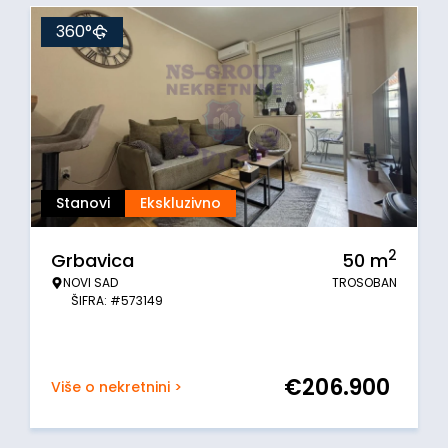
360°
Stanovi
Ekskluzivno
2
Grbavica
50
m
NOVI SAD
TROSOBAN
ŠIFRA: #573149
€
206.900
Više o nekretnini >