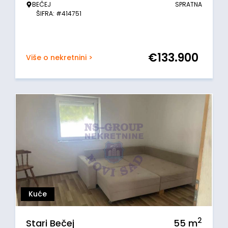
BEČEJ
SPRATNA
ŠIFRA: #414751
€
133.900
Više o nekretnini >
Kuće
2
Stari Bečej
55
m