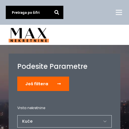
Podesite Parametre
Još filtera
Vrsta nekretnine