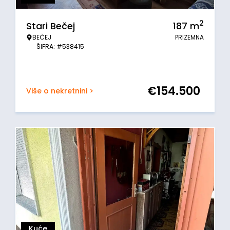
2
Stari Bečej
187
m
BEČEJ
PRIZEMNA
ŠIFRA: #538415
€
154.500
Više o nekretnini >
Kuće