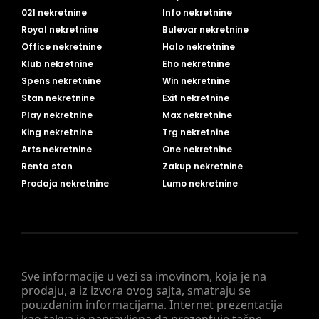
021 nekretnine
Info nekretnine
Royal nekretnine
Bulevar nekretnine
Office nekretnine
Halo nekretnine
Klub nekretnine
Eho nekretnine
Spens nekretnine
Win nekretnine
Stan nekretnine
Exit nekretnine
Play nekretnine
Max nekretnine
King nekretnine
Trg nekretnine
Arts nekretnine
One nekretnine
Renta stan
Zakup nekretnine
Prodaja nekretnine
Lumo nekretnine
Sve informacije u vezi sa imovinom, koja je na
prodaju, a iz izvora ovog sajta, smatraju se
pouzdanim informacijama. Internet prezentacija