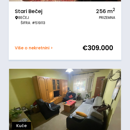
2
Stari Bečej
256
m
BEČEJ
PRIZEMNA
ŠIFRA: #519113
€
309.000
Više o nekretnini >
Kuće