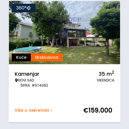
360°
Kuće
Ekskluzivno
2
Kamenjar
35
m
NOVI SAD
VIKENDICA
ŠIFRA: #574082
€
159.000
Više o nekretnini >