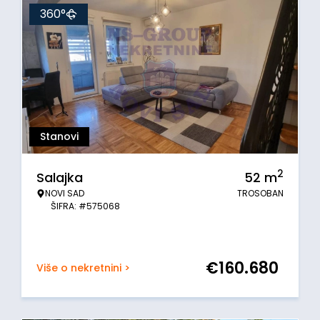
360°
Stanovi
2
Salajka
52
m
NOVI SAD
TROSOBAN
ŠIFRA: #575068
€
160.680
Više o nekretnini >