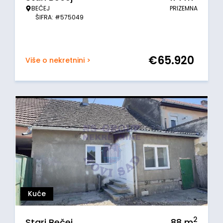
BEČEJ
PRIZEMNA
ŠIFRA: #575049
€
65.920
Više o nekretnini >
Kuće
2
Stari Bečej
88
m