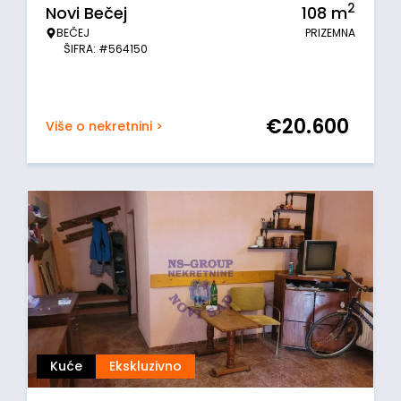
2
Novi Bečej
108
m
BEČEJ
PRIZEMNA
ŠIFRA: #564150
€
20.600
Više o nekretnini >
Kuće
Ekskluzivno