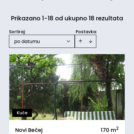
Prikazano 1-18 od ukupno 18 rezultata
Sortiraj
:
Postavka:
po datumu
Kuće
2
Novi Bečej
170
m