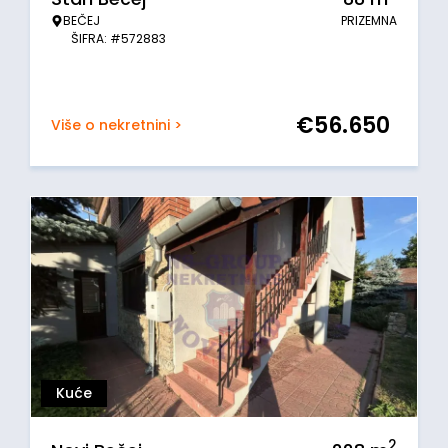
BEČEJ
PRIZEMNA
ŠIFRA: #572883
€
56.650
Više o nekretnini >
Kuće
2