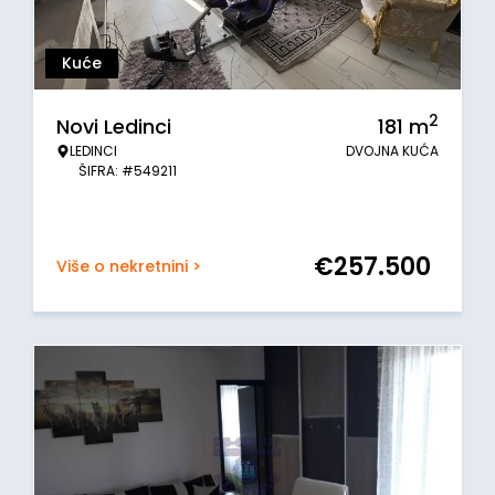
Kuće
2
Novi Ledinci
181
m
LEDINCI
DVOJNA KUĆA
ŠIFRA: #549211
€
257.500
Više o nekretnini >