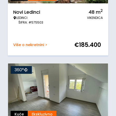
2
Novi Ledinci
48
m
LEDINCI
VIKENDICA
ŠIFRA: #575503
€
185.400
Više o nekretnini >
360°
Kuće
Ekskluzivno