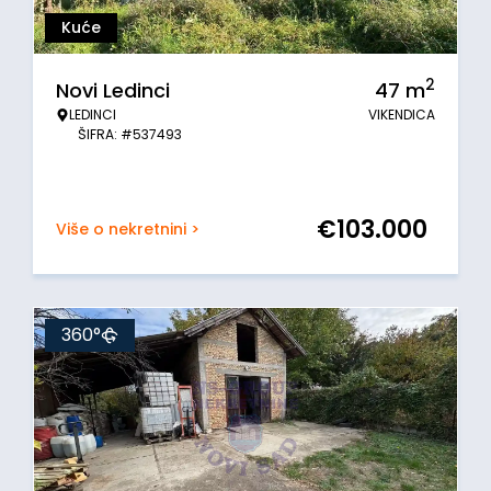
Kuće
2
Novi Ledinci
47
m
LEDINCI
VIKENDICA
ŠIFRA: #537493
€
103.000
Više o nekretnini >
360°