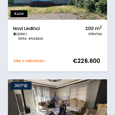
Kuće
2
Novi Ledinci
200
m
LEDINCI
SPRATNA
ŠIFRA: #549829
€
226.600
Više o nekretnini >
360°