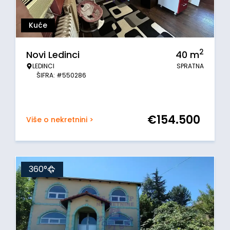
Kuće
2
Novi Ledinci
40
m
LEDINCI
SPRATNA
ŠIFRA: #550286
€
154.500
Više o nekretnini >
360°