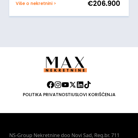
€
206.900
Više o nekretnini >
POLITIKA PRIVATNOSTI
USLOVI KORIŠĆENJA
NS-Group Nekretnine doo Novi Sad, Reg.br. 711