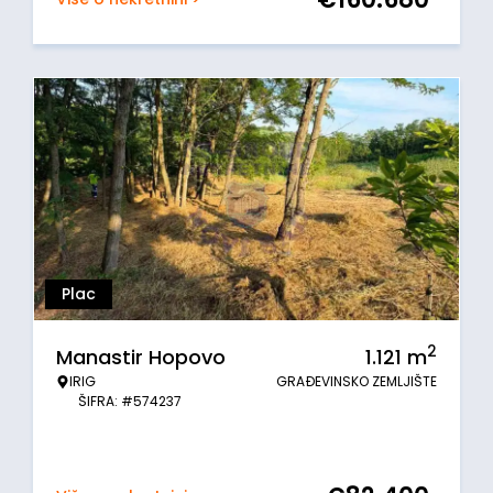
Plac
2
Manastir Hopovo
1.121
m
IRIG
GRAĐEVINSKO ZEMLJIŠTE
ŠIFRA: #574237