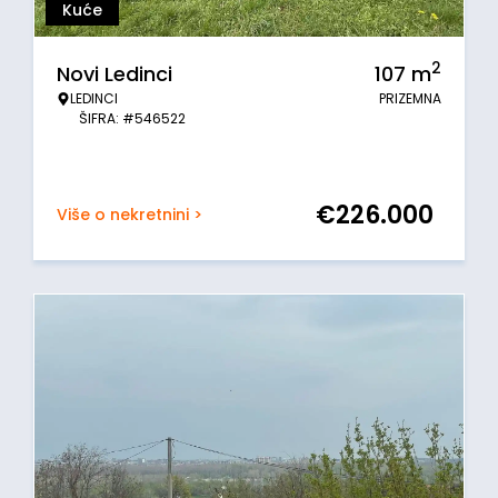
Kuće
2
Novi Ledinci
107
m
LEDINCI
PRIZEMNA
ŠIFRA: #546522
€
226.000
Više o nekretnini >