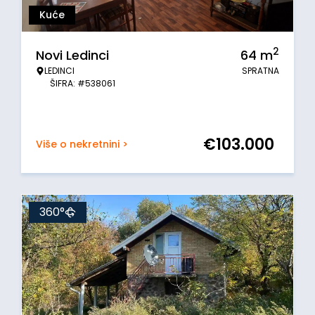
Kuće
2
Novi Ledinci
64
m
LEDINCI
SPRATNA
ŠIFRA: #538061
€
103.000
Više o nekretnini >
360°