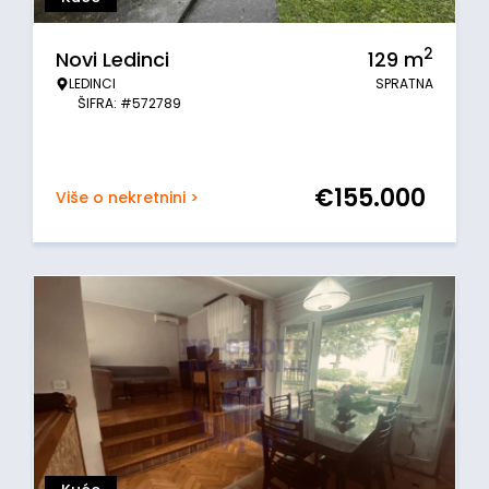
2
Novi Ledinci
129
m
LEDINCI
SPRATNA
ŠIFRA: #572789
€
155.000
Više o nekretnini >