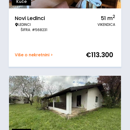
Kuće
2
Novi Ledinci
51
m
LEDINCI
VIKENDICA
ŠIFRA: #568231
€
113.300
Više o nekretnini >