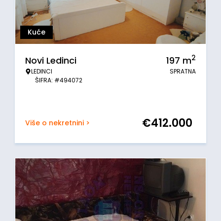
Kuće
2
Novi Ledinci
197
m
LEDINCI
SPRATNA
ŠIFRA: #494072
€
412.000
Više o nekretnini >