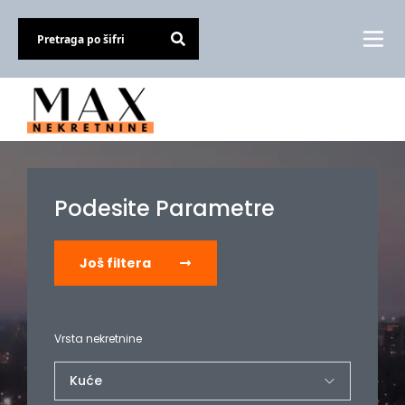
Podesite Parametre
Još filtera
Vrsta nekretnine