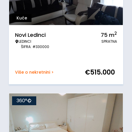
Kuće
2
Novi Ledinci
75
m
LEDINCI
SPRATNA
ŠIFRA: #330000
€
515.000
Više o nekretnini >
360°