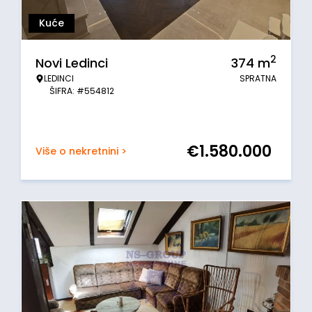
Kuće
2
Novi Ledinci
374
m
LEDINCI
SPRATNA
ŠIFRA: #554812
€
1.580.000
Više o nekretnini >