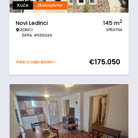
Kuće
Ekskluzivno
2
Novi Ledinci
145
m
LEDINCI
SPRATNA
ŠIFRA: #565044
€
175.050
Više o nekretnini >