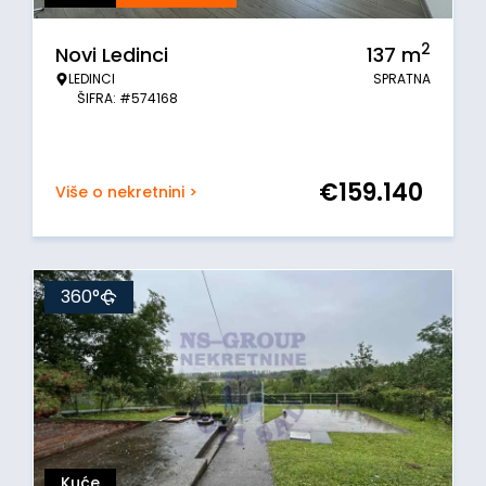
2
Novi Ledinci
137
m
LEDINCI
SPRATNA
ŠIFRA: #574168
€
159.140
Više o nekretnini >
360°
Kuće