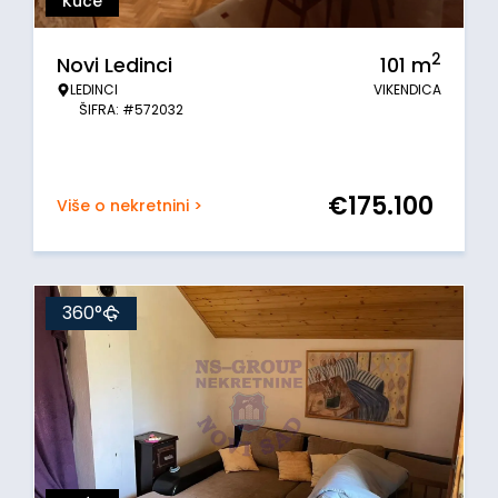
Kuće
2
Novi Ledinci
101
m
LEDINCI
VIKENDICA
ŠIFRA: #572032
€
175.100
Više o nekretnini >
360°