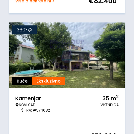
€
82.400
Više o nekretnini >
360°
Kuće
Ekskluzivno
2
Kamenjar
35
m
NOVI SAD
VIKENDICA
ŠIFRA: #574082