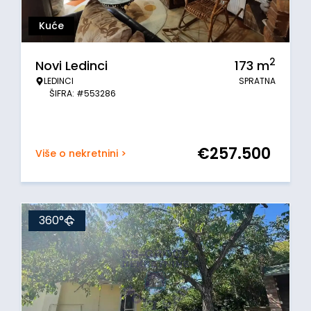
Kuće
2
Novi Ledinci
173
m
LEDINCI
SPRATNA
ŠIFRA: #553286
€
257.500
Više o nekretnini >
360°