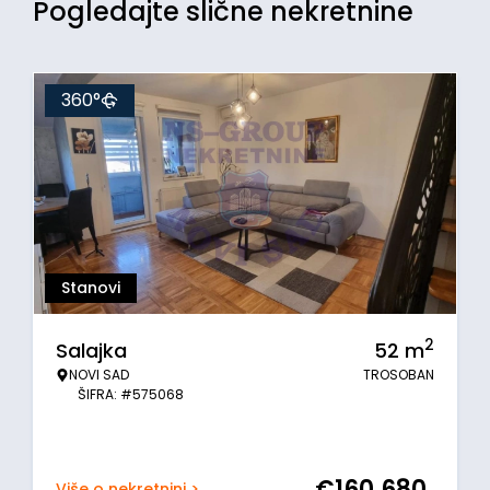
Pogledajte slične nekretnine
360°
Stanovi
2
Salajka
52
m
NOVI SAD
TROSOBAN
ŠIFRA: #575068
€
160.680
Više o nekretnini >