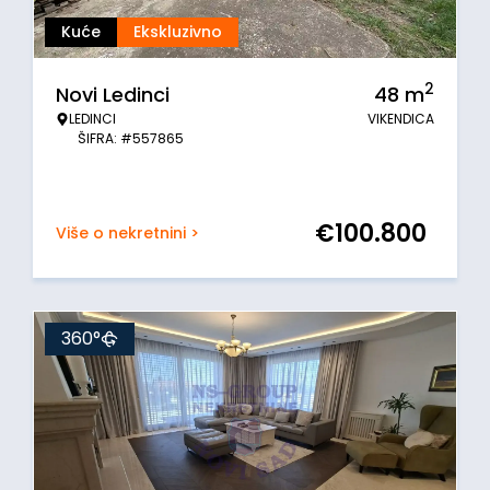
Kuće
Ekskluzivno
2
Novi Ledinci
48
m
LEDINCI
VIKENDICA
ŠIFRA: #557865
€
100.800
Više o nekretnini >
360°