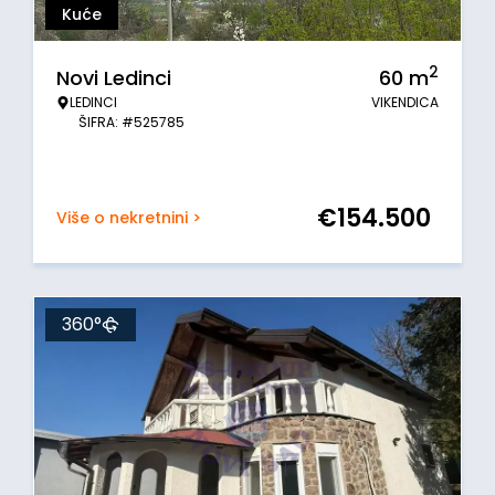
Kuće
2
Novi Ledinci
60
m
LEDINCI
VIKENDICA
ŠIFRA: #525785
€
154.500
Više o nekretnini >
360°