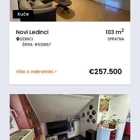
Kuće
2
Novi Ledinci
103
m
LEDINCI
SPRATNA
ŠIFRA: #513867
€
257.500
Više o nekretnini >