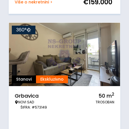
€
159.000
Više o nekretnini >
360°
Stanovi
Ekskluzivno
2
Grbavica
50
m
NOVI SAD
TROSOBAN
ŠIFRA: #573149