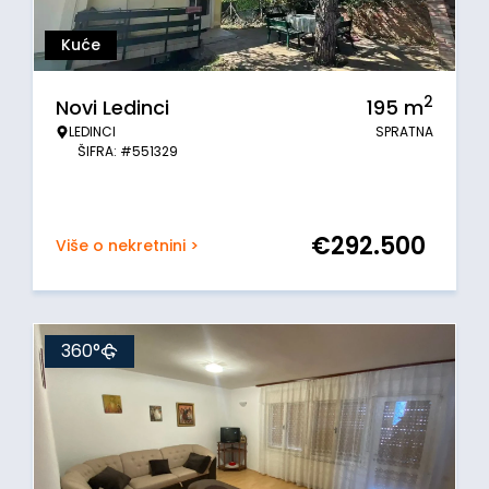
Kuće
2
Novi Ledinci
195
m
LEDINCI
SPRATNA
ŠIFRA: #551329
€
292.500
Više o nekretnini >
360°