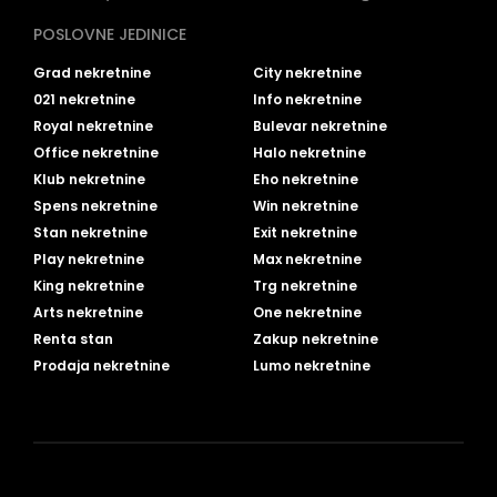
POSLOVNE JEDINICE
Grad nekretnine
City nekretnine
021 nekretnine
Info nekretnine
Royal nekretnine
Bulevar nekretnine
Office nekretnine
Halo nekretnine
Klub nekretnine
Eho nekretnine
Spens nekretnine
Win nekretnine
Stan nekretnine
Exit nekretnine
Play nekretnine
Max nekretnine
King nekretnine
Trg nekretnine
Arts nekretnine
One nekretnine
Renta stan
Zakup nekretnine
Prodaja nekretnine
Lumo nekretnine