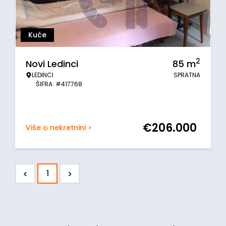
Kuće
2
Novi Ledinci
85
m
LEDINCI
SPRATNA
ŠIFRA: #417768
€
206.000
Više o nekretnini >
<
>
1