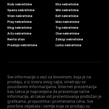
Klub nekretnine
Eho nekretnine
Spens nekretnine
Win nekretnine
Stan nekretnine
Exit nekretnine
Play nekretnine
Max nekretnine
King nekretnine
Trg nekretnine
Arts nekretnine
One nekretnine
Renta stan
Zakup nekretnine
Prodaja nekretnine
Lumo nekretnine
Sve informacije u vezi sa imovinom, koja je na
prodaju, a iz izvora ovog sajta, smatraju se
pouzdanim informacijama. Internet prezentacija
kao takva je napravljena da prezentuje tačne
informacije, ali takav vid prezentovanja podložan je
greškama, propustima i promenama cena. Sve
površine objekata i zemlje koje se prodaju su