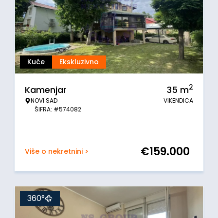
Kuće
Ekskluzivno
2
Kamenjar
35
m
NOVI SAD
VIKENDICA
ŠIFRA: #574082
€
159.000
Više o nekretnini >
360°