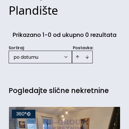
Plandište
Prikazano 1-0 od ukupno 0 rezultata
Sortiraj
:
Postavka:
po datumu
Pogledajte slične nekretnine
360°