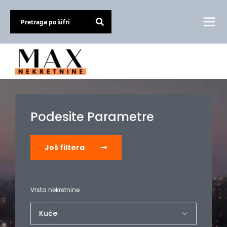
Podesite Parametre
Još filtera
Vrsta nekretnine