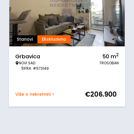
Stanovi
Ekskluzivno
2
Grbavica
50
m
NOVI SAD
TROSOBAN
ŠIFRA: #573149
€
206.900
Više o nekretnini >