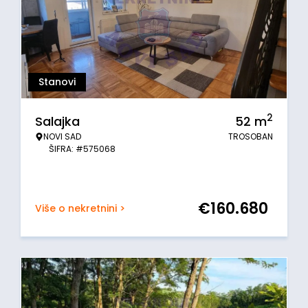
Stanovi
2
Salajka
52
m
NOVI SAD
TROSOBAN
ŠIFRA: #575068
€
160.680
Više o nekretnini >