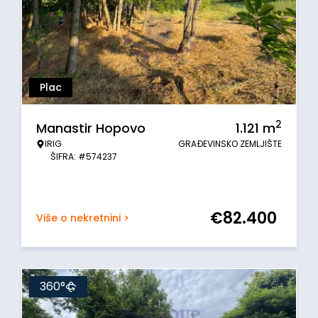
Plac
2
Manastir Hopovo
1.121
m
IRIG
GRAĐEVINSKO ZEMLJIŠTE
ŠIFRA: #574237
€
82.400
Više o nekretnini >
360°