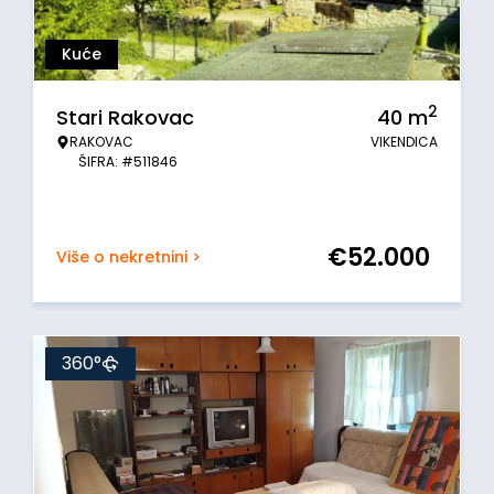
Kuće
2
Stari Rakovac
40
m
RAKOVAC
VIKENDICA
ŠIFRA: #511846
€
52.000
Više o nekretnini >
360°