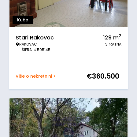
Kuće
2
Stari Rakovac
129
m
RAKOVAC
SPRATNA
ŠIFRA: #505145
€
360.500
Više o nekretnini >