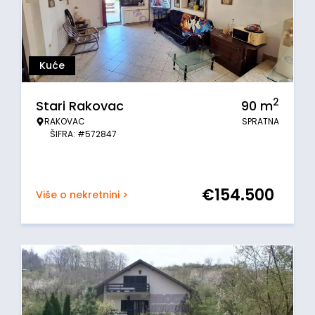
Kuće
2
Stari Rakovac
90
m
RAKOVAC
SPRATNA
ŠIFRA: #572847
€
154.500
Više o nekretnini >