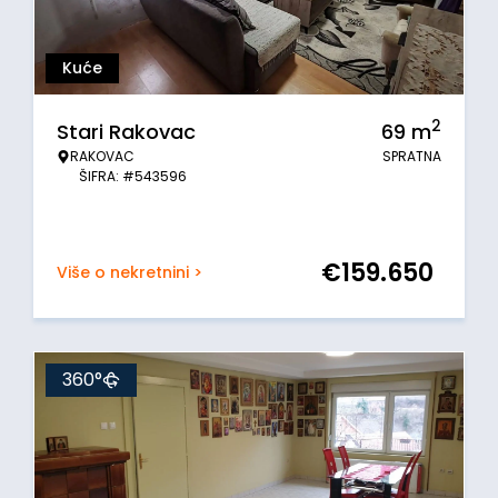
Kuće
2
Stari Rakovac
69
m
RAKOVAC
SPRATNA
ŠIFRA: #543596
€
159.650
Više o nekretnini >
360°