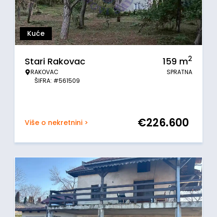
Kuće
2
Stari Rakovac
159
m
RAKOVAC
SPRATNA
ŠIFRA: #561509
€
226.600
Više o nekretnini >