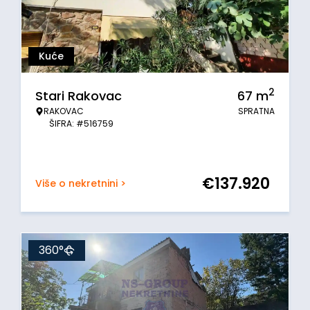
Kuće
2
Stari Rakovac
67
m
RAKOVAC
SPRATNA
ŠIFRA: #516759
€
137.920
Više o nekretnini >
360°