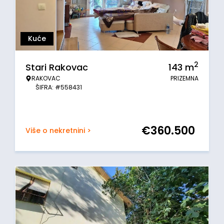
Kuće
2
Stari Rakovac
143
m
RAKOVAC
PRIZEMNA
ŠIFRA: #558431
€
360.500
Više o nekretnini >