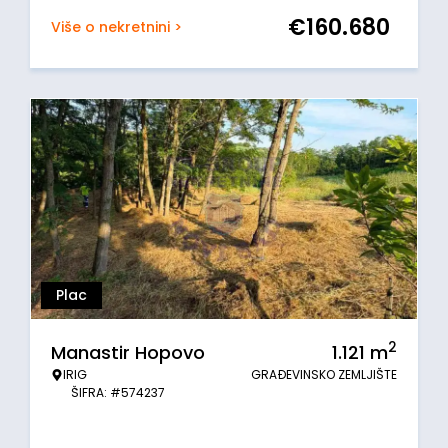
€
160.680
Više o nekretnini >
Plac
2
Manastir Hopovo
1.121
m
IRIG
GRAĐEVINSKO ZEMLJIŠTE
ŠIFRA: #574237