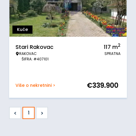
Kuće
2
Stari Rakovac
117
m
RAKOVAC
SPRATNA
ŠIFRA: #407101
€
339.900
Više o nekretnini >
<
>
1