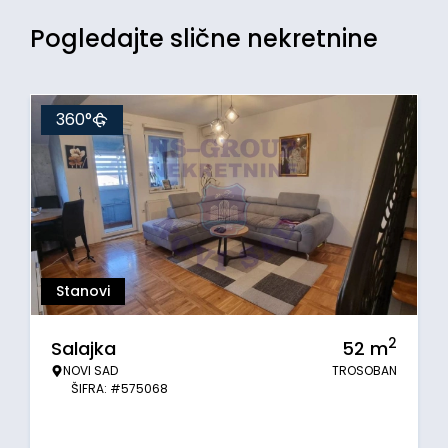
Pogledajte slične nekretnine
360°
Stanovi
2
Salajka
52
m
NOVI SAD
TROSOBAN
ŠIFRA: #575068