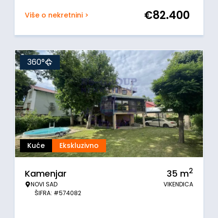
€
82.400
Više o nekretnini >
360°
Kuće
Ekskluzivno
2
Kamenjar
35
m
NOVI SAD
VIKENDICA
ŠIFRA: #574082