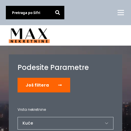
Podesite Parametre
Još filtera
Vrsta nekretnine