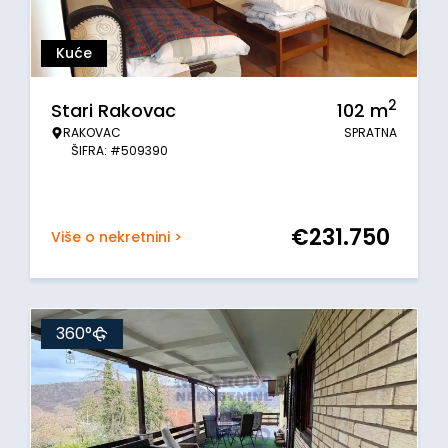
Kuće
2
Stari Rakovac
102
m
RAKOVAC
SPRATNA
ŠIFRA: #509390
€
231.750
Više o nekretnini >
360°