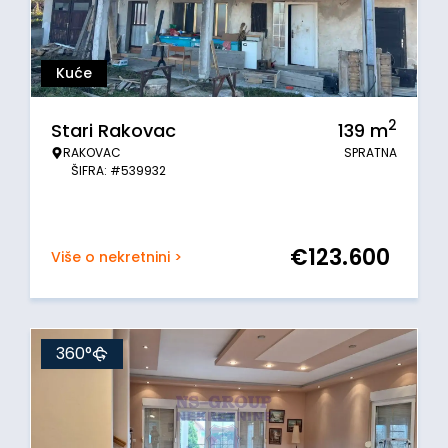
Kuće
2
Stari Rakovac
139
m
RAKOVAC
SPRATNA
ŠIFRA: #539932
€
123.600
Više o nekretnini >
360°