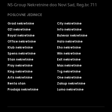
NS-Group Nekretnine doo Novi Sad, Reg.br. 711
POSLOVNE JEDINICE
Grad nekretnine
City nekretnine
021 nekretnine
Info nekretnine
Royal nekretnine
Bulevar nekretnine
Office nekretnine
Halo nekretnine
Klub nekretnine
Eho nekretnine
Spens nekretnine
Win nekretnine
Stan nekretnine
Exit nekretnine
Play nekretnine
Max nekretnine
King nekretnine
Trg nekretnine
Arts nekretnine
One nekretnine
Renta stan
Zakup nekretnine
Prodaja nekretnine
Lumo nekretnine