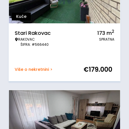
Kuće
2
Stari Rakovac
173
m
RAKOVAC
SPRATNA
ŠIFRA: #566440
€
179.000
Više o nekretnini >