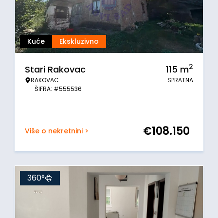
Kuće
Ekskluzivno
2
Stari Rakovac
115
m
RAKOVAC
SPRATNA
ŠIFRA: #555536
€
108.150
Više o nekretnini >
360°