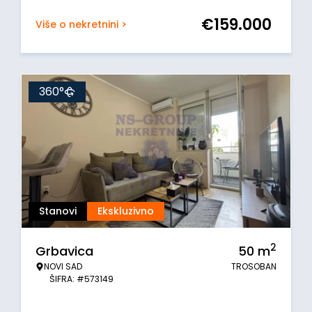
€
159.000
Više o nekretnini >
360°
Stanovi
Ekskluzivno
2
Grbavica
50
m
NOVI SAD
TROSOBAN
ŠIFRA: #573149