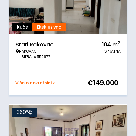
Kuće
Ekskluzivno
2
Stari Rakovac
104
m
RAKOVAC
SPRATNA
ŠIFRA: #552977
€
149.000
Više o nekretnini >
360°