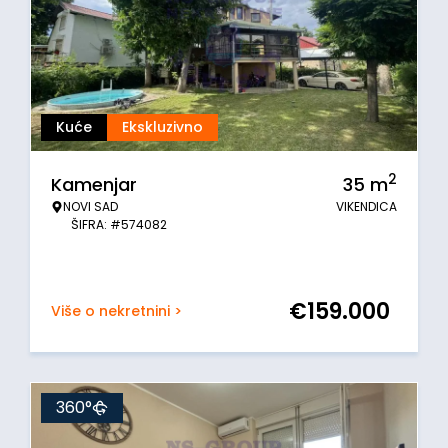
Kuće
Ekskluzivno
2
Kamenjar
35
m
NOVI SAD
VIKENDICA
ŠIFRA: #574082
€
159.000
Više o nekretnini >
360°