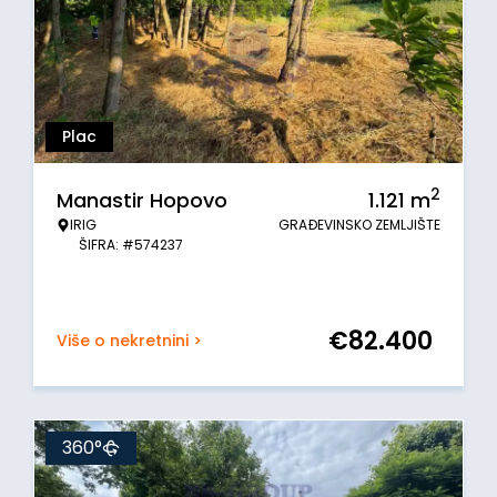
Plac
2
Manastir Hopovo
1.121
m
IRIG
GRAĐEVINSKO ZEMLJIŠTE
ŠIFRA: #574237
€
82.400
Više o nekretnini >
360°