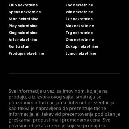
Klub nekretnine
Eho nekretnine
Spens nekretnine
Win nekretnine
Stan nekretnine
Exit nekretnine
Play nekretnine
Max nekretnine
King nekretnine
Trg nekretnine
Arts nekretnine
One nekretnine
Renta stan
Zakup nekretnine
Prodaja nekretnine
Lumo nekretnine
Sve informacije u vezi sa imovinom, koja je na
prodaju, a iz izvora ovog sajta, smatraju se
pouzdanim informacijama. Internet prezentacija
kao takva je napravljena da prezentuje tačne
informacije, ali takav vid prezentovanja podložan je
greškama, propustima i promenama cena. Sve
površine objekata i zemlje koje se prodaju su