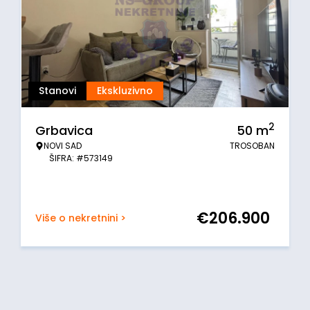
Stanovi
Ekskluzivno
2
Grbavica
50
m
NOVI SAD
TROSOBAN
ŠIFRA: #573149
€
206.900
Više o nekretnini >