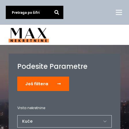
Podesite Parametre
Još filtera
Vrsta nekretnine