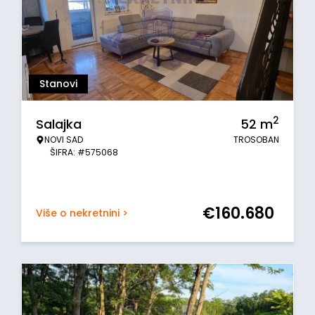
Stanovi
2
Salajka
52
m
NOVI SAD
TROSOBAN
ŠIFRA: #575068
€
160.680
Više o nekretnini >