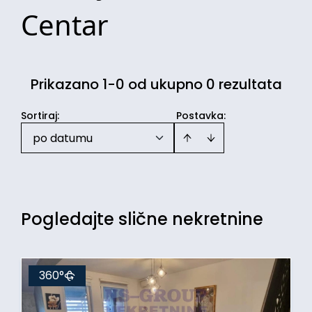
Centar
Prikazano 1-0 od ukupno 0 rezultata
Sortiraj
:
Postavka:
po datumu
Pogledajte slične nekretnine
360°