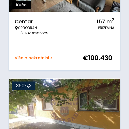
Kuće
2
Centar
157
m
SRBOBRAN
PRIZEMNA
ŠIFRA: #555529
€
100.430
Više o nekretnini >
360°