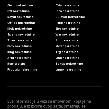
Grad nekretnine
City nekretnine
021 nekretnine
Info nekretnine
Royal nekretnine
Bulevar nekretnine
Office nekretnine
Halo nekretnine
Klub nekretnine
Eho nekretnine
Spens nekretnine
Win nekretnine
Stan nekretnine
Exit nekretnine
Play nekretnine
Max nekretnine
King nekretnine
Trg nekretnine
Arts nekretnine
One nekretnine
Renta stan
Zakup nekretnine
Prodaja nekretnine
Lumo nekretnine
Sve informacije u vezi sa imovinom, koja je na
prodaju, a iz izvora ovog sajta, smatraju se