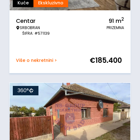
Kuće
Ekskluzivno
2
Centar
91
m
SRBOBRAN
PRIZEMNA
ŠIFRA: #571139
€
185.400
Više o nekretnini >
360°