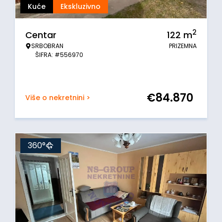
Kuće
Ekskluzivno
2
Centar
122
m
SRBOBRAN
PRIZEMNA
ŠIFRA: #556970
€
84.870
Više o nekretnini >
360°