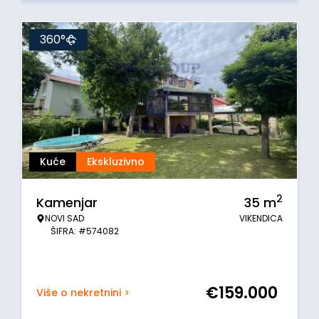
360°
Kuće
Ekskluzivno
2
Kamenjar
35
m
NOVI SAD
VIKENDICA
ŠIFRA: #574082
€
159.000
Više o nekretnini >