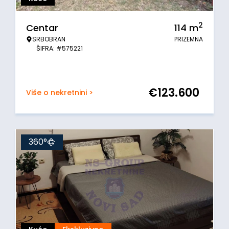
2
Centar
114
m
SRBOBRAN
PRIZEMNA
ŠIFRA: #575221
€
123.600
Više o nekretnini >
360°