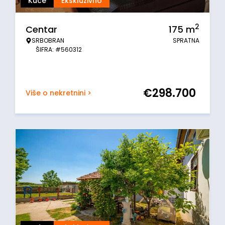
Kuće
Ekskluzivno
2
Centar
175
m
SRBOBRAN
SPRATNA
ŠIFRA: #560312
€
298.700
Više o nekretnini >