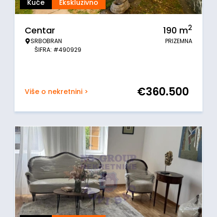
Kuće
Ekskluzivno
2
Centar
190
m
SRBOBRAN
PRIZEMNA
ŠIFRA: #490929
€
360.500
Više o nekretnini >