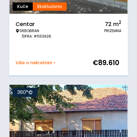
Kuće
Ekskluzivno
2
Centar
72
m
SRBOBRAN
PRIZEMNA
ŠIFRA: #553928
€
89.610
Više o nekretnini >
360°