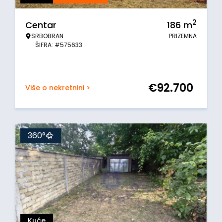
2
Centar
186
m
SRBOBRAN
PRIZEMNA
ŠIFRA: #575633
€
92.700
Više o nekretnini >
360°
Kuće