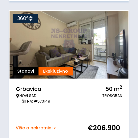
360°
Stanovi
Ekskluzivno
2
Grbavica
50
m
NOVI SAD
TROSOBAN
ŠIFRA: #573149
€
206.900
Više o nekretnini >