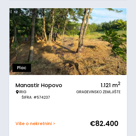
Plac
2
Manastir Hopovo
1.121
m
IRIG
GRAĐEVINSKO ZEMLJIŠTE
ŠIFRA: #574237
€
82.400
Više o nekretnini >