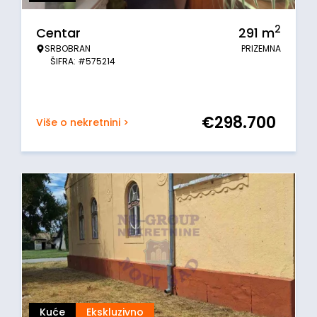
2
Centar
291
m
SRBOBRAN
PRIZEMNA
ŠIFRA: #575214
€
298.700
Više o nekretnini >
Kuće
Ekskluzivno