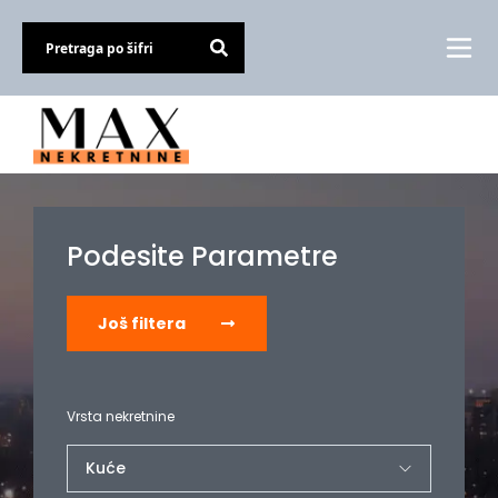
Podesite Parametre
Još filtera
Vrsta nekretnine