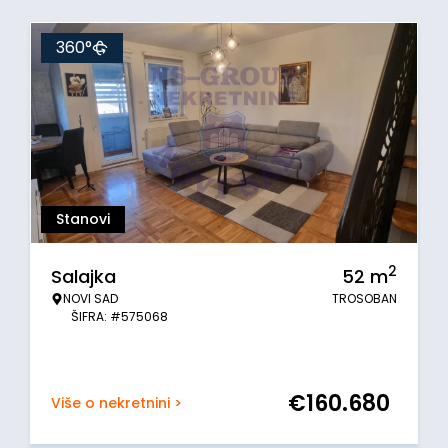
360°
Stanovi
2
Salajka
52
m
NOVI SAD
TROSOBAN
ŠIFRA: #575068
€
160.680
Više o nekretnini >