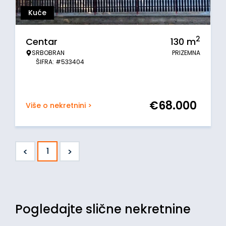
Kuće
2
Centar
130
m
SRBOBRAN
PRIZEMNA
ŠIFRA: #533404
€
68.000
Više o nekretnini >
<
>
1
Pogledajte slične nekretnine