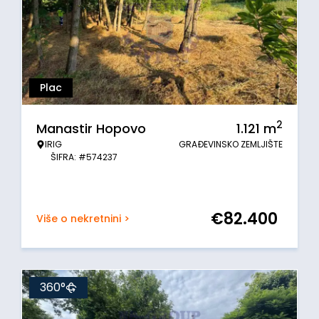
Plac
2
Manastir Hopovo
1.121
m
IRIG
GRAĐEVINSKO ZEMLJIŠTE
ŠIFRA: #574237
€
82.400
Više o nekretnini >
360°