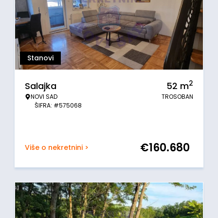
Stanovi
2
Salajka
52
m
NOVI SAD
TROSOBAN
ŠIFRA: #575068
€
160.680
Više o nekretnini >