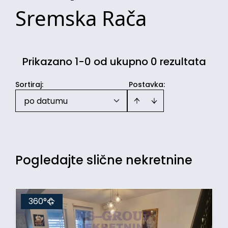
Sremska Rača
Prikazano 1-0 od ukupno 0 rezultata
Sortiraj
:
Postavka:
po datumu
Pogledajte slične nekretnine
360°