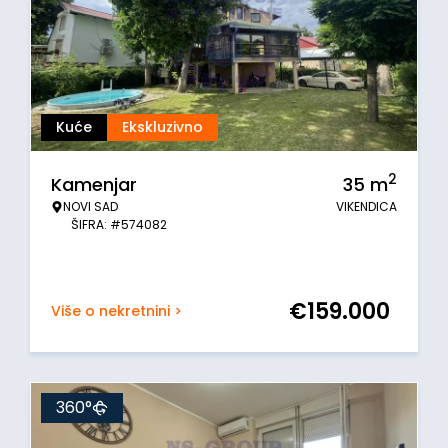
Kuće
Ekskluzivno
2
Kamenjar
35
m
NOVI SAD
VIKENDICA
ŠIFRA: #574082
€
159.000
Više o nekretnini >
360°