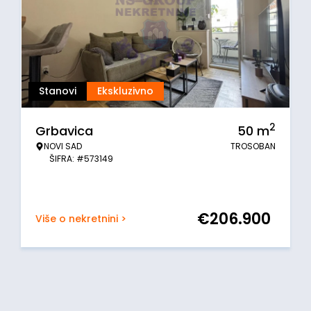
Stanovi
Ekskluzivno
2
Grbavica
50
m
NOVI SAD
TROSOBAN
ŠIFRA: #573149
€
206.900
Više o nekretnini >