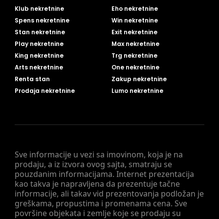
Klub nekretnine
Eho nekretnine
Spens nekretnine
Win nekretnine
Stan nekretnine
Exit nekretnine
Play nekretnine
Max nekretnine
King nekretnine
Trg nekretnine
Arts nekretnine
One nekretnine
Renta stan
Zakup nekretnine
Prodaja nekretnine
Lumo nekretnine
Sve informacije u vezi sa imovinom, koja je na
prodaju, a iz izvora ovog sajta, smatraju se
pouzdanim informacijama. Internet prezentacija
kao takva je napravljena da prezentuje tačne
informacije, ali takav vid prezentovanja podložan je
greškama, propustima i promenama cena. Sve
površine objekata i zemlje koje se prodaju su