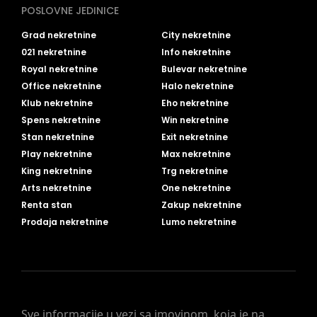
POSLOVNE JEDINICE
Grad nekretnine
City nekretnine
021 nekretnine
Info nekretnine
Royal nekretnine
Bulevar nekretnine
Office nekretnine
Halo nekretnine
Klub nekretnine
Eho nekretnine
Spens nekretnine
Win nekretnine
Stan nekretnine
Exit nekretnine
Play nekretnine
Max nekretnine
King nekretnine
Trg nekretnine
Arts nekretnine
One nekretnine
Renta stan
Zakup nekretnine
Prodaja nekretnine
Lumo nekretnine
Sve informacije u vezi sa imovinom, koja je na