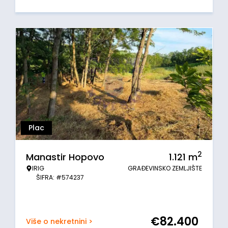
Plac
2
Manastir Hopovo
1.121
m
IRIG
GRAĐEVINSKO ZEMLJIŠTE
ŠIFRA: #574237
€
82.400
Više o nekretnini >