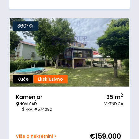
360°
Kuće
Ekskluzivno
2
Kamenjar
35
m
NOVI SAD
VIKENDICA
ŠIFRA: #574082
€
159.000
Više o nekretnini >