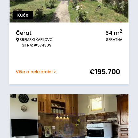
Kuće
2
Čerat
64
m
SREMSKI KARLOVCI
SPRATNA
ŠIFRA: #574309
€
195.700
Više o nekretnini >