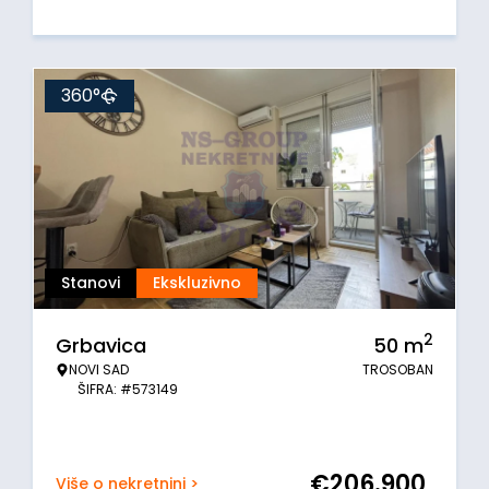
360°
Stanovi
Ekskluzivno
2
Grbavica
50
m
NOVI SAD
TROSOBAN
ŠIFRA: #573149
€
206.900
Više o nekretnini >