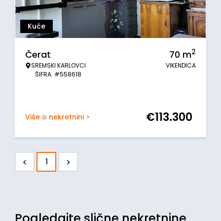
Kuće
2
Čerat
70
m
SREMSKI KARLOVCI
VIKENDICA
ŠIFRA: #558618
€
113.300
Više o nekretnini >
<
>
1
Pogledajte slične nekretnine