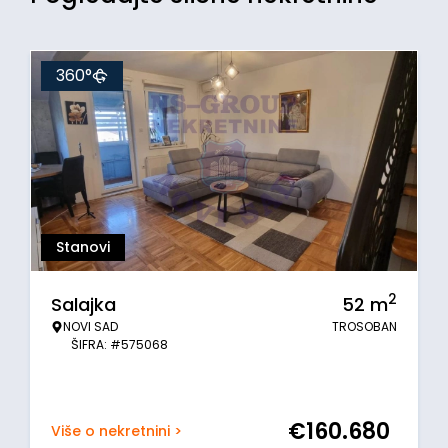
360°
Stanovi
2
Salajka
52
m
NOVI SAD
TROSOBAN
ŠIFRA: #575068
€
160.680
Više o nekretnini >