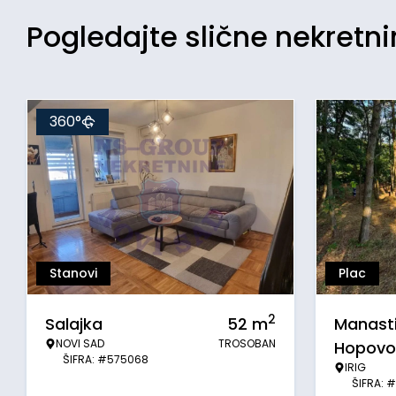
Pogledajte slične nekretn
360°
Stanovi
Plac
2
Salajka
52
m
Manasti
NOVI SAD
TROSOBAN
Hopovo
ŠIFRA: #575068
IRIG
ŠIFRA: 