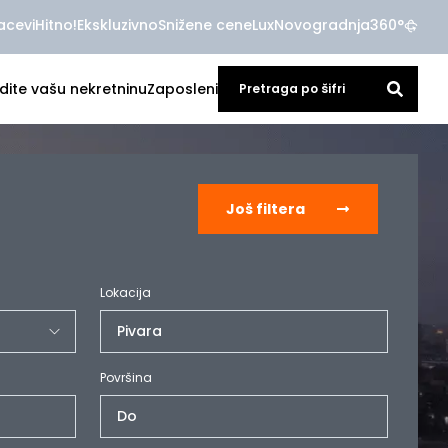
acevi
Hitno!
Ekskluzivno
Snižene cene
Lux
Novogradnja
360°
dite vašu nekretninu
Zaposleni
Još filtera
Lokacija
Pivara
Površina