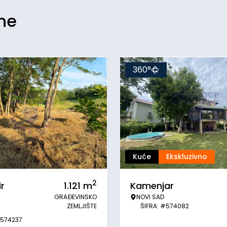
ine
360°
Kuće
Ekskluzivno
2
r
1.121
m
Kamenjar
GRAĐEVINSKO
NOVI SAD
ZEMLJIŠTE
ŠIFRA: #574082
#574237