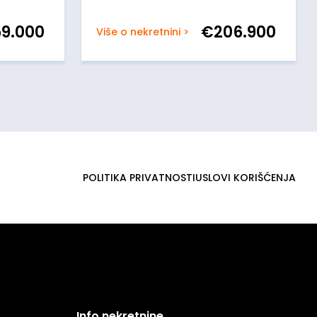
59.000
€
206.900
Više o nekretnini >
POLITIKA PRIVATNOSTI
USLOVI KORIŠĆENJA
Info nekretnine