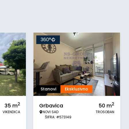
360°
Stanovi
Ekskluzivno
2
2
35
m
Grbavica
50
m
VIKENDICA
NOVI SAD
TROSOBAN
ŠIFRA: #573149