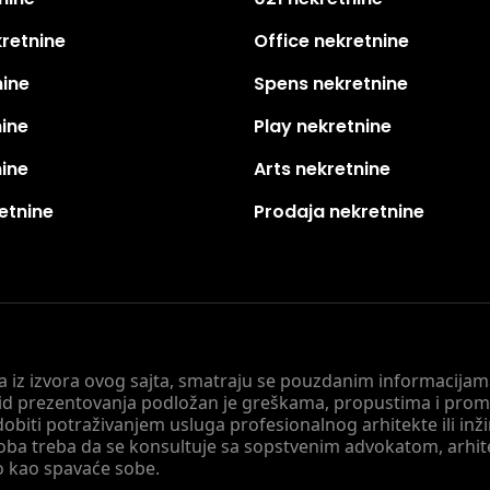
kretnine
Office nekretnine
nine
Spens nekretnine
nine
Play nekretnine
nine
Arts nekretnine
etnine
Prodaja nekretnine
 a iz izvora ovog sajta, smatraju se pouzdanim informacijama
v vid prezentovanja podložan je greškama, propustima i pro
obiti potraživanjem usluga profesionalnog arhitekte ili inž
soba treba da se konsultuje sa sopstvenim advokatom, arhi
o kao spavaće sobe.