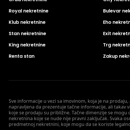
Royal nekretnine
Bulevar ne
Klub nekretnine
Eho nekret
Stan nekretnine
Exit nekret
King nekretnine
Trg nekret
Renta stan
Zakup nekr
Sve informacije u vezi sa imovinom, koja je na prodaju,
napravljena da prezentuje tačne informacije, ali taka
koje se prodaju su približne. Tačne dimenzije se mogu d
nekretnina koje se nude nije pravni zaključak. Svaka o
predmetnoj nekretnini, koje mogu da se koriste legaln