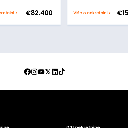
€
82.400
€
1
retnini >
Više o nekretnini >
nine
021 nekretnine