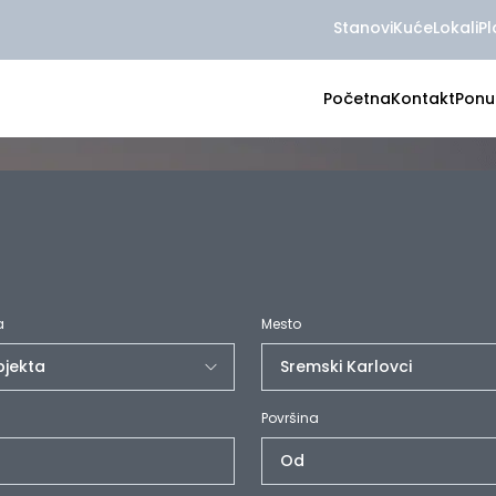
Stanovi
Kuće
Lokali
Pl
Početna
Kontakt
Ponu
a
Mesto
Površina