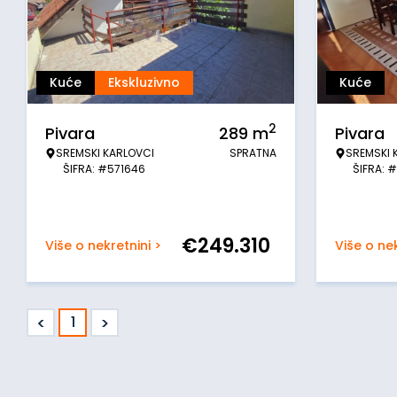
Kuće
Ekskluzivno
Kuće
2
Pivara
289
m
Pivara
SREMSKI KARLOVCI
SPRATNA
SREMSKI 
ŠIFRA: #571646
ŠIFRA: 
€
249.310
Više o nekretnini >
Više o nek
<
>
1