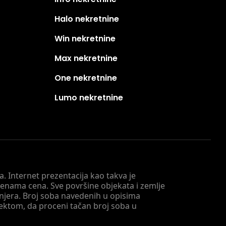
Halo nekretnine
Win nekretnine
Max nekretnine
One nekretnine
Lumo nekretnine
. Internet prezentacija kao takva je
menama cena. Sve površine objekata i zemlje
injera. Broj soba navedenih u opisima
tektom, da proceni tačan broj soba u