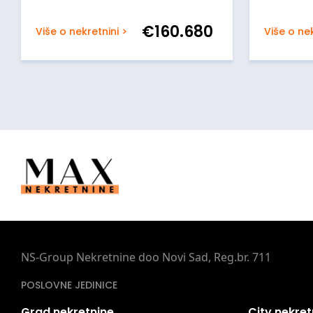
€
160.680
Više o nekretnini >
Više o nek
NS-Group Nekretnine doo Novi Sad, Reg.br. 711
POSLOVNE JEDINICE
Grad nekretnine
City nekret