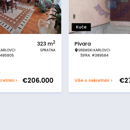
Kuće
2
323
m
Pivara
KARLOVCI
SPRATNA
SREMSKI KARLOVCI
#485805
ŠIFRA: #389584
€
206.000
€
2
retnini >
Više o nekretnini >