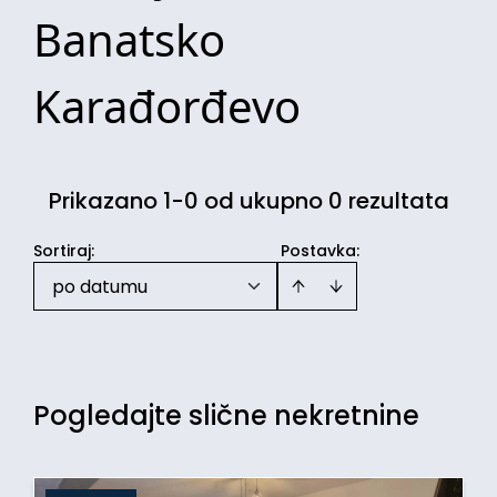
Banatsko
Karađorđevo
Prikazano 1-0 od ukupno 0 rezultata
Sortiraj
:
Postavka:
po datumu
Pogledajte slične nekretnine