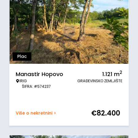
Plac
2
Manastir Hopovo
1.121
m
IRIG
GRAĐEVINSKO ZEMLJIŠTE
ŠIFRA: #574237
€
82.400
Više o nekretnini >