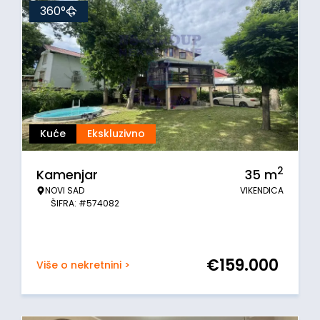
360°
Kuće
Ekskluzivno
2
Kamenjar
35
m
NOVI SAD
VIKENDICA
ŠIFRA: #574082
€
159.000
Više o nekretnini >