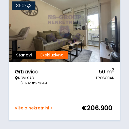
360°
Stanovi
Ekskluzivno
2
Grbavica
50
m
NOVI SAD
TROSOBAN
ŠIFRA: #573149
€
206.900
Više o nekretnini >