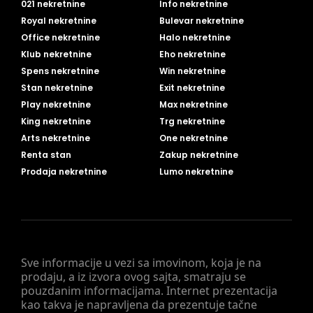
021 nekretnine
Info nekretnine
Royal nekretnine
Bulevar nekretnine
Office nekretnine
Halo nekretnine
Klub nekretnine
Eho nekretnine
Spens nekretnine
Win nekretnine
Stan nekretnine
Exit nekretnine
Play nekretnine
Max nekretnine
King nekretnine
Trg nekretnine
Arts nekretnine
One nekretnine
Renta stan
Zakup nekretnine
Prodaja nekretnine
Lumo nekretnine
Sve informacije u vezi sa imovinom, koja je na
prodaju, a iz izvora ovog sajta, smatraju se
pouzdanim informacijama. Internet prezentacija
kao takva je napravljena da prezentuje tačne