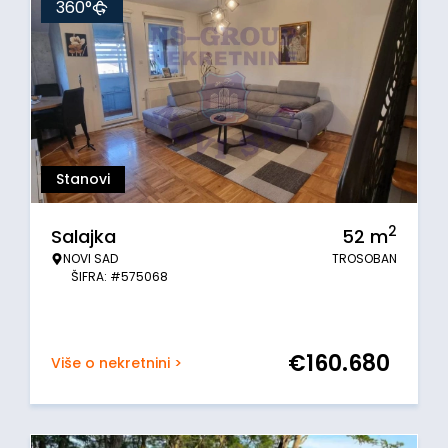
360°
Stanovi
2
Salajka
52
m
NOVI SAD
TROSOBAN
ŠIFRA: #575068
€
160.680
Više o nekretnini >