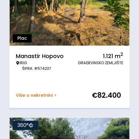
Plac
2
Manastir Hopovo
1.121
m
IRIG
GRAĐEVINSKO ZEMLJIŠTE
ŠIFRA: #574237
€
82.400
Više o nekretnini >
360°