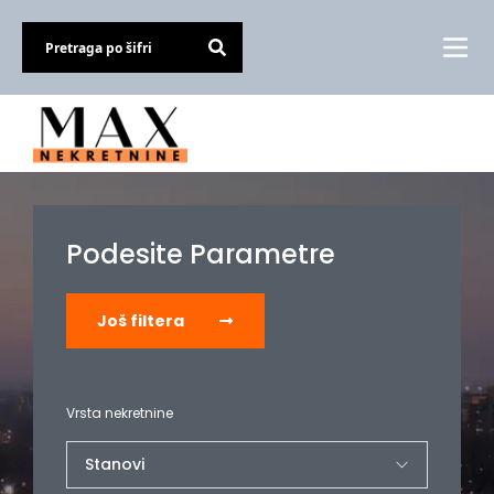
Podesite Parametre
Još filtera
Vrsta nekretnine