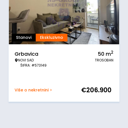
Stanovi
Ekskluzivno
2
Grbavica
50
m
NOVI SAD
TROSOBAN
ŠIFRA: #573149
€
206.900
Više o nekretnini >