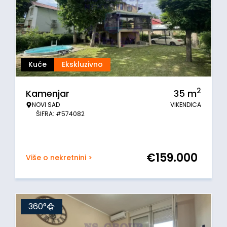
Kuće
Ekskluzivno
2
Kamenjar
35
m
NOVI SAD
VIKENDICA
ŠIFRA: #574082
€
159.000
Više o nekretnini >
360°