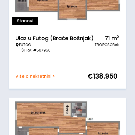
Stanovi
2
Ulaz u Futog (Braće Bošnjak)
71
m
FUTOG
TROIPOSOBAN
ŠIFRA: #567956
€
138.950
Više o nekretnini >