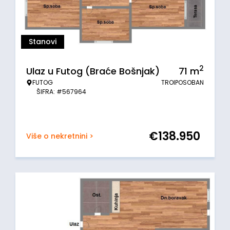
Stanovi
2
Ulaz u Futog (Braće Bošnjak)
71
m
FUTOG
TROIPOSOBAN
ŠIFRA: #567964
€
138.950
Više o nekretnini >