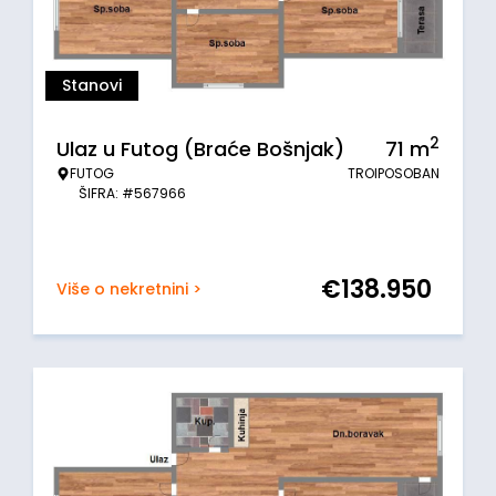
Stanovi
2
Ulaz u Futog (Braće Bošnjak)
71
m
FUTOG
TROIPOSOBAN
ŠIFRA: #567966
€
138.950
Više o nekretnini >