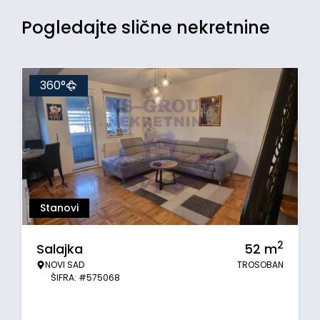
Pogledajte slične nekretnine
360°
Stanovi
2
Salajka
52
m
NOVI SAD
TROSOBAN
ŠIFRA: #575068