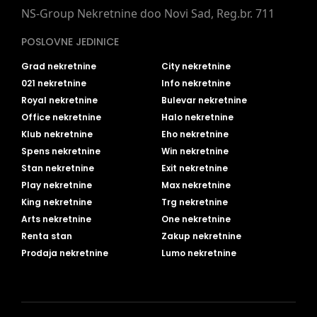
NS-Group Nekretnine doo Novi Sad, Reg.br. 711
POSLOVNE JEDINICE
Grad nekretnine
City nekretnine
021 nekretnine
Info nekretnine
Royal nekretnine
Bulevar nekretnine
Office nekretnine
Halo nekretnine
Klub nekretnine
Eho nekretnine
Spens nekretnine
Win nekretnine
Stan nekretnine
Exit nekretnine
Play nekretnine
Max nekretnine
King nekretnine
Trg nekretnine
Arts nekretnine
One nekretnine
Renta stan
Zakup nekretnine
Prodaja nekretnine
Lumo nekretnine