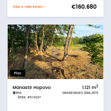
€
160.680
Više o nekretnini >
Plac
2
Manastir Hopovo
1.121
m
IRIG
GRAĐEVINSKO ZEMLJIŠTE
ŠIFRA: #574237