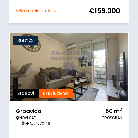
€
159.000
Više o nekretnini >
360°
Stanovi
Ekskluzivno
2
Grbavica
50
m
NOVI SAD
TROSOBAN
ŠIFRA: #573149