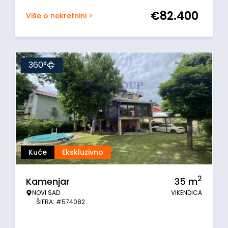
€
82.400
Više o nekretnini >
360°
Kuće
Ekskluzivno
2
Kamenjar
35
m
NOVI SAD
VIKENDICA
ŠIFRA: #574082