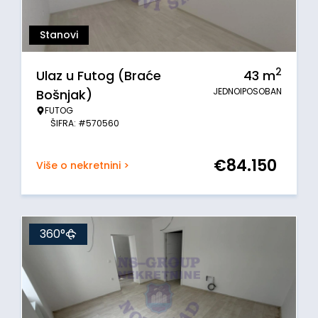
Stanovi
2
Ulaz u Futog (Braće
43
m
JEDNOIPOSOBAN
Bošnjak)
FUTOG
ŠIFRA: #570560
€
84.150
Više o nekretnini >
360°