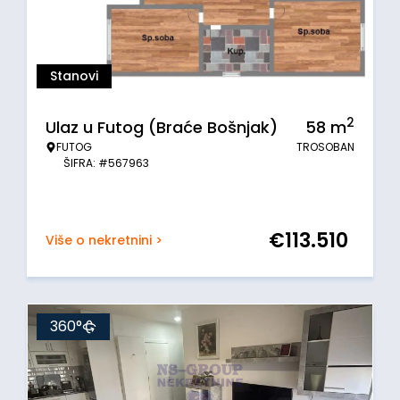
Stanovi
2
Ulaz u Futog (Braće Bošnjak)
58
m
FUTOG
TROSOBAN
ŠIFRA: #567963
€
113.510
Više o nekretnini >
360°