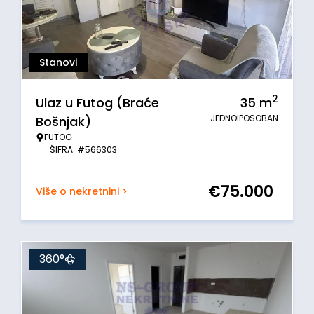
Stanovi
2
Ulaz u Futog (Braće
35
m
JEDNOIPOSOBAN
Bošnjak)
FUTOG
ŠIFRA: #566303
€
75.000
Više o nekretnini >
360°