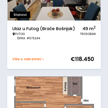
Stanovi
2
Ulaz u Futog (Braće Bošnjak)
49
m
FUTOG
TROSOBAN
ŠIFRA: #575244
€
118.450
Više o nekretnini >