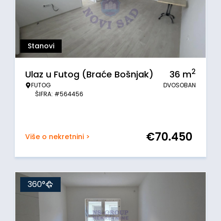
Stanovi
2
Ulaz u Futog (Braće Bošnjak)
36
m
FUTOG
DVOSOBAN
ŠIFRA: #564456
€
70.450
Više o nekretnini >
360°