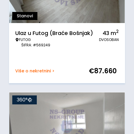
Stanovi
2
Ulaz u Futog (Braće Bošnjak)
43
m
FUTOG
DVOSOBAN
ŠIFRA: #569249
€
87.660
Više o nekretnini >
360°