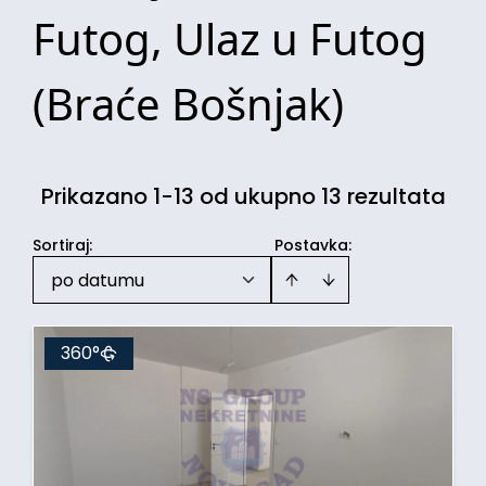
Futog, Ulaz u Futog
(Braće Bošnjak)
Prikazano 1-13 od ukupno 13 rezultata
Sortiraj
:
Postavka:
po datumu
360°