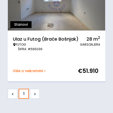
Stanovi
2
Ulaz u Futog (Braće Bošnjak)
28
m
FUTOG
GARSONJERA
ŠIFRA: #565039
€
51.910
Više o nekretnini >
<
>
1