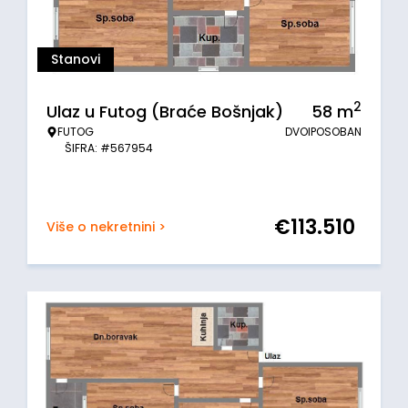
Stanovi
2
Ulaz u Futog (Braće Bošnjak)
58
m
FUTOG
DVOIPOSOBAN
ŠIFRA: #567954
€
113.510
Više o nekretnini >