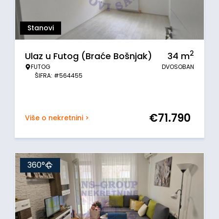
Stanovi
2
Ulaz u Futog (Braće Bošnjak)
34
m
FUTOG
DVOSOBAN
ŠIFRA: #564455
€
71.790
Više o nekretnini >
360°