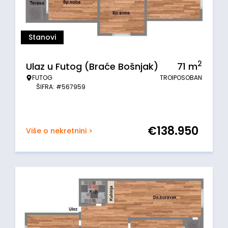
Stanovi
2
Ulaz u Futog (Braće Bošnjak)
71
m
FUTOG
TROIPOSOBAN
ŠIFRA: #567959
€
138.950
Više o nekretnini >