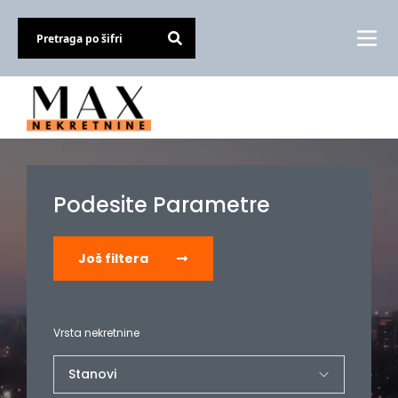
Podesite Parametre
Još filtera
Vrsta nekretnine