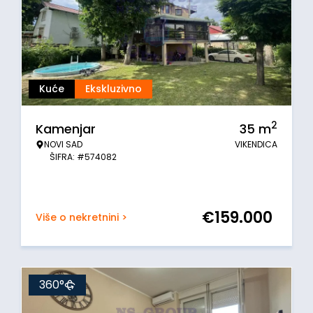
Kuće
Ekskluzivno
2
Kamenjar
35
m
NOVI SAD
VIKENDICA
ŠIFRA: #574082
€
159.000
Više o nekretnini >
360°