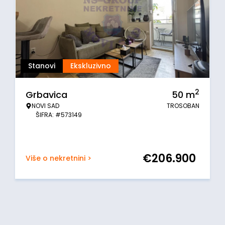
Stanovi
Ekskluzivno
2
Grbavica
50
m
NOVI SAD
TROSOBAN
ŠIFRA: #573149
€
206.900
Više o nekretnini >