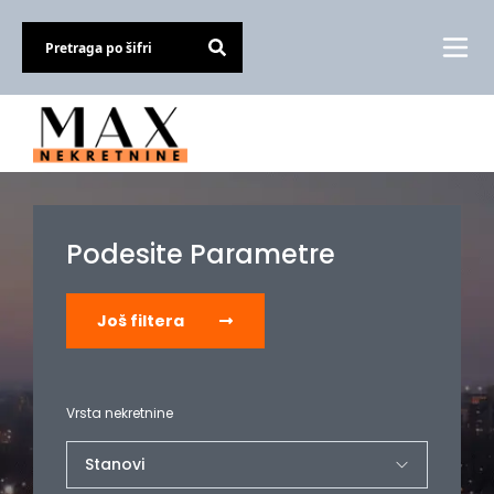
Podesite Parametre
Još filtera
Vrsta nekretnine