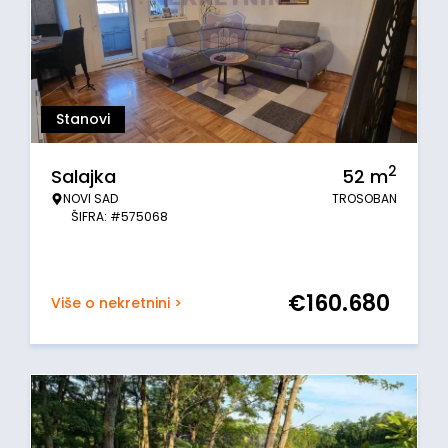
Stanovi
2
Salajka
52
m
NOVI SAD
TROSOBAN
ŠIFRA: #575068
€
160.680
Više o nekretnini >