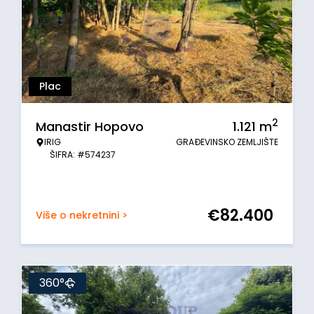
Plac
2
Manastir Hopovo
1.121
m
IRIG
GRAĐEVINSKO ZEMLJIŠTE
ŠIFRA: #574237
€
82.400
Više o nekretnini >
360°