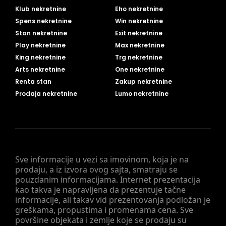
Klub nekretnine
Eho nekretnine
Spens nekretnine
Win nekretnine
Stan nekretnine
Exit nekretnine
Play nekretnine
Max nekretnine
King nekretnine
Trg nekretnine
Arts nekretnine
One nekretnine
Renta stan
Zakup nekretnine
Prodaja nekretnine
Lumo nekretnine
Sve informacije u vezi sa imovinom, koja je na
prodaju, a iz izvora ovog sajta, smatraju se
pouzdanim informacijama. Internet prezentacija
kao takva je napravljena da prezentuje tačne
informacije, ali takav vid prezentovanja podložan je
greškama, propustima i promenama cena. Sve
površine objekata i zemlje koje se prodaju su