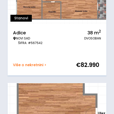
Stanovi
2
Adice
38
m
NOVI SAD
DVOSOBAN
ŠIFRA: #567542
€
82.990
Više o nekretnini >