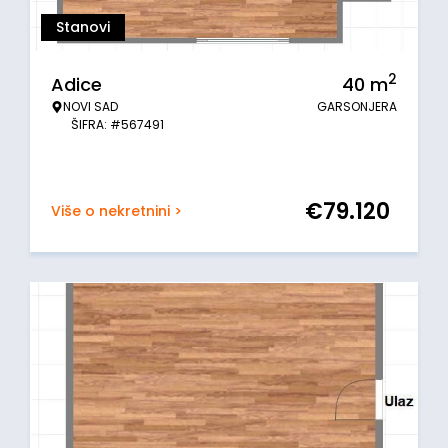
Stanovi
2
Adice
40
m
NOVI SAD
GARSONJERA
ŠIFRA: #567491
€
79.120
Više o nekretnini >