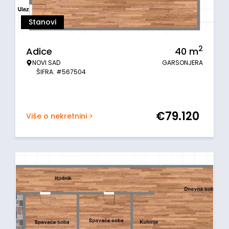
Stanovi
2
Adice
40
m
NOVI SAD
GARSONJERA
ŠIFRA: #567504
€
79.120
Više o nekretnini >