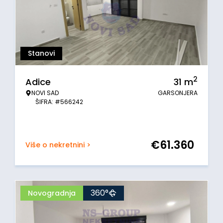
Stanovi
2
Adice
31
m
NOVI SAD
GARSONJERA
ŠIFRA: #566242
€
61.360
Više o nekretnini >
360°
Novogradnja