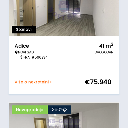
Stanovi
2
Adice
41
m
NOVI SAD
DVOSOBAN
ŠIFRA: #566234
€
75.940
Više o nekretnini >
360°
Novogradnja