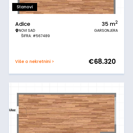
Stanovi
2
Adice
35
m
NOVI SAD
GARSONJERA
ŠIFRA: #567489
€
68.320
Više o nekretnini >