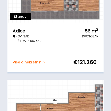
Stanovi
2
Adice
56
m
NOVI SAD
DVOSOBAN
ŠIFRA: #567540
€
121.260
Više o nekretnini >