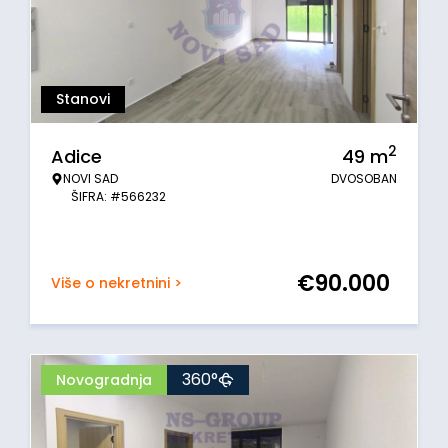
Stanovi
2
Adice
49
m
NOVI SAD
DVOSOBAN
ŠIFRA: #566232
€
90.000
Više o nekretnini >
360°
Novogradnja