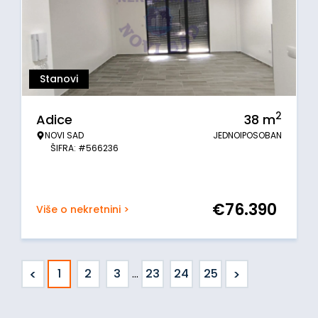
Stanovi
2
Adice
38
m
NOVI SAD
JEDNOIPOSOBAN
ŠIFRA: #566236
€
76.390
Više o nekretnini >
<
>
1
2
3
...
23
24
25