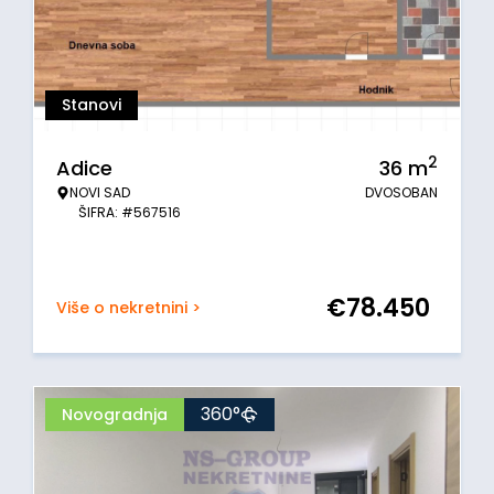
Stanovi
2
Adice
36
m
NOVI SAD
DVOSOBAN
ŠIFRA: #567516
€
78.450
Više o nekretnini >
360°
Novogradnja