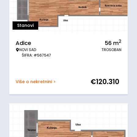
Stanovi
2
Adice
56
m
NOVI SAD
TROSOBAN
ŠIFRA: #567547
€
120.310
Više o nekretnini >