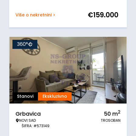
€
159.000
Više o nekretnini >
360°
Stanovi
Ekskluzivno
2
Grbavica
50
m
NOVI SAD
TROSOBAN
ŠIFRA: #573149