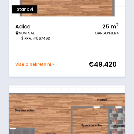
Stanovi
2
Adice
25
m
NOVI SAD
GARSONJERA
ŠIFRA: #567493
€
49.420
Više o nekretnini >