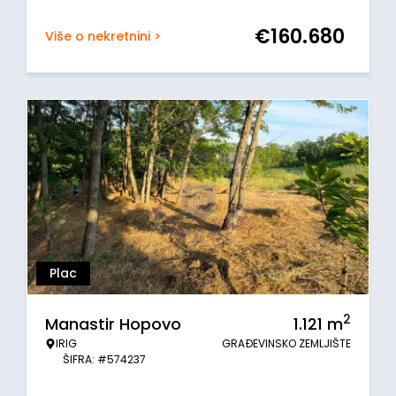
€
160.680
Više o nekretnini >
Plac
2
Manastir Hopovo
1.121
m
IRIG
GRAĐEVINSKO ZEMLJIŠTE
ŠIFRA: #574237