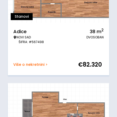
Stanovi
2
Adice
38
m
NOVI SAD
DVOSOBAN
ŠIFRA: #567498
€
82.320
Više o nekretnini >