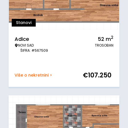
Stanovi
2
Adice
52
m
NOVI SAD
TROSOBAN
ŠIFRA: #567509
€
107.250
Više o nekretnini >