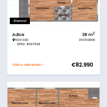
Stanovi
2
Adice
38
m
NOVI SAD
DVOSOBAN
ŠIFRA: #567548
€
82.990
Više o nekretnini >