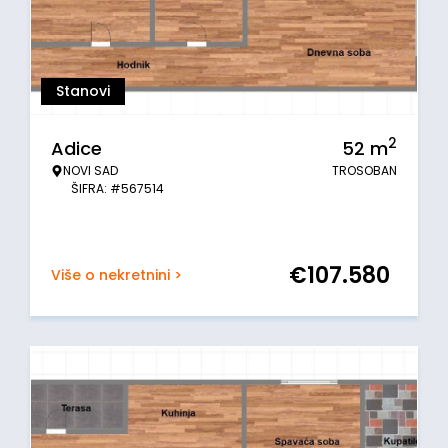
Stanovi
2
Adice
52
m
NOVI SAD
TROSOBAN
ŠIFRA: #567514
€
107.580
Više o nekretnini >