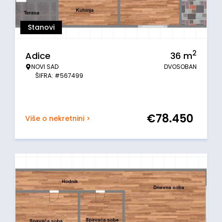
Stanovi
2
Adice
36
m
NOVI SAD
DVOSOBAN
ŠIFRA: #567499
€
78.450
Više o nekretnini >