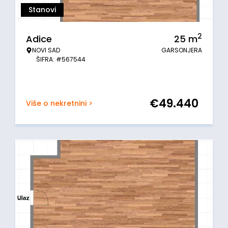
Stanovi
2
Adice
25
m
NOVI SAD
GARSONJERA
ŠIFRA: #567544
€
49.440
Više o nekretnini >