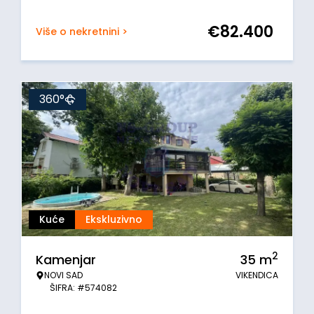
€
82.400
Više o nekretnini >
360°
Kuće
Ekskluzivno
2
Kamenjar
35
m
NOVI SAD
VIKENDICA
ŠIFRA: #574082