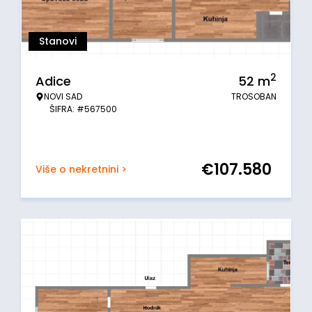
Stanovi
2
Adice
52
m
NOVI SAD
TROSOBAN
ŠIFRA: #567500
€
107.580
Više o nekretnini >