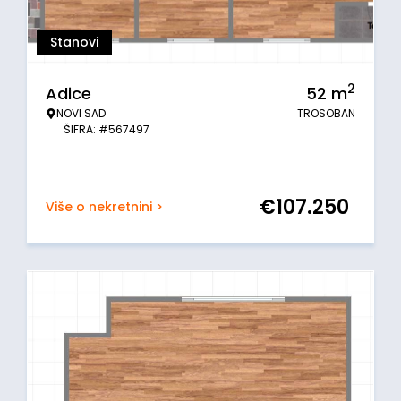
Stanovi
2
Adice
52
m
NOVI SAD
TROSOBAN
ŠIFRA: #567497
€
107.250
Više o nekretnini >