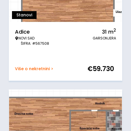
Stanovi
2
Adice
31
m
NOVI SAD
GARSONJERA
ŠIFRA: #567508
€
59.730
Više o nekretnini >