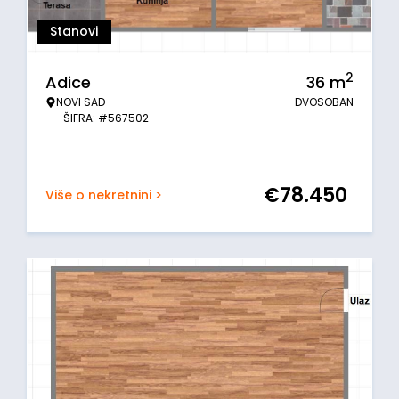
Stanovi
2
Adice
36
m
NOVI SAD
DVOSOBAN
ŠIFRA: #567502
€
78.450
Više o nekretnini >