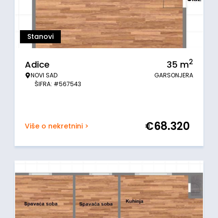
Stanovi
2
Adice
35
m
NOVI SAD
GARSONJERA
ŠIFRA: #567543
€
68.320
Više o nekretnini >