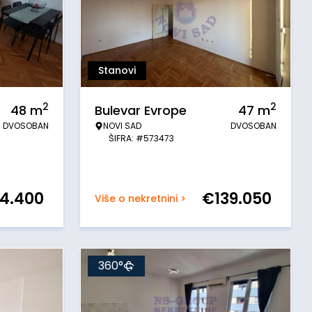
Stanovi
2
2
48
m
Bulevar Evrope
47
m
DVOSOBAN
NOVI SAD
DVOSOBAN
ŠIFRA: #573473
54.400
€
139.050
Više o nekretnini >
360°