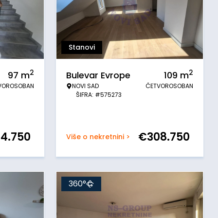
Stanovi
2
2
97
m
Bulevar Evrope
109
m
VOROSOBAN
NOVI SAD
ČETVOROSOBAN
ŠIFRA: #575273
74.750
€
308.750
Više o nekretnini >
360°