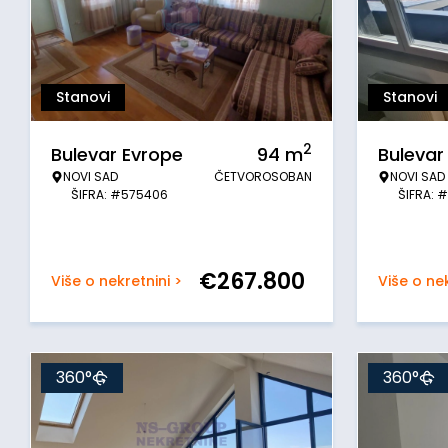
Stanovi
Stanovi
2
Bulevar Evrope
94
m
Bulevar
NOVI SAD
ČETVOROSOBAN
NOVI SAD
ŠIFRA: #575406
ŠIFRA: 
€
267.800
Više o nekretnini >
Više o nek
360°
360°