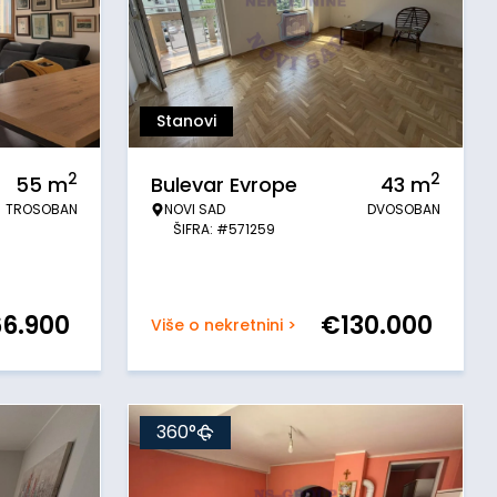
Stanovi
2
2
55
m
Bulevar Evrope
43
m
TROSOBAN
NOVI SAD
DVOSOBAN
ŠIFRA: #571259
66.900
€
130.000
Više o nekretnini >
360°