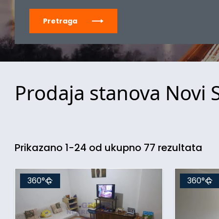
Pretraga
Prodaja stanova Novi 
Prikazano 1-24 od ukupno 77 rezultata
360°
360°