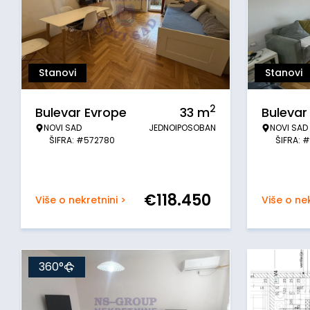
Stanovi
Stanovi
2
Bulevar Evrope
33
m
Bulevar
NOVI SAD
JEDNOIPOSOBAN
NOVI SAD
ŠIFRA: #572780
ŠIFRA: 
€
118.450
Više o nekretnini >
Više o nek
360°