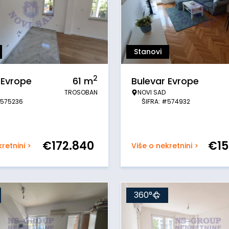
Stanovi
2
 Evrope
61
m
Bulevar Evrope
TROSOBAN
NOVI SAD
#575236
ŠIFRA: #574932
€
172.840
€
1
retnini >
Više o nekretnini >
360°