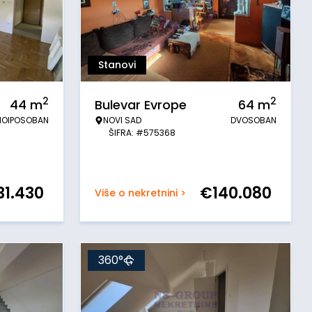
Stanovi
2
2
44
m
Bulevar Evrope
64
m
NOIPOSOBAN
NOVI SAD
DVOSOBAN
ŠIFRA: #575368
31.430
€
140.080
Više o nekretnini >
360°