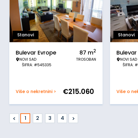
Stanovi
Stanovi
2
Bulevar Evrope
87
m
Bulevar
NOVI SAD
TROSOBAN
NOVI SAD
ŠIFRA: #545335
ŠIFRA: 
€
215.060
Više o nekretnini >
Više o nek
<
>
1
2
3
4