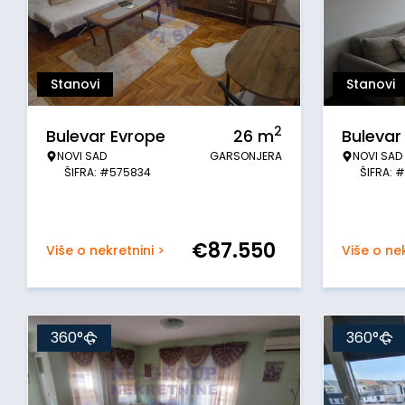
Stanovi
Stanovi
2
Bulevar Evrope
26
m
Bulevar
NOVI SAD
GARSONJERA
NOVI SAD
ŠIFRA: #575834
ŠIFRA: 
€
87.550
Više o nekretnini >
Više o nek
360°
360°