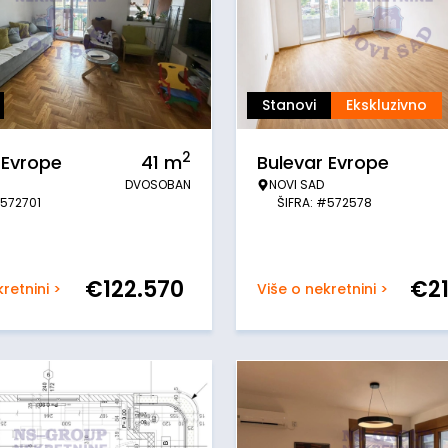
Stanovi
Ekskluzivno
2
 Evrope
41
m
Bulevar Evrope
DVOSOBAN
NOVI SAD
#572701
ŠIFRA: #572578
€
122.570
€
2
retnini >
Više o nekretnini >