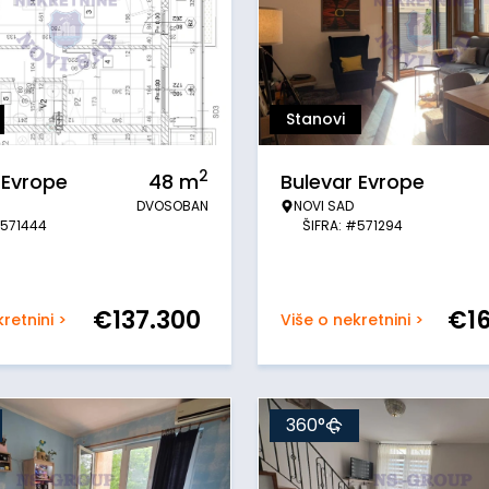
Stanovi
2
 Evrope
48
m
Bulevar Evrope
DVOSOBAN
NOVI SAD
#571444
ŠIFRA: #571294
€
137.300
€
1
retnini >
Više o nekretnini >
360°