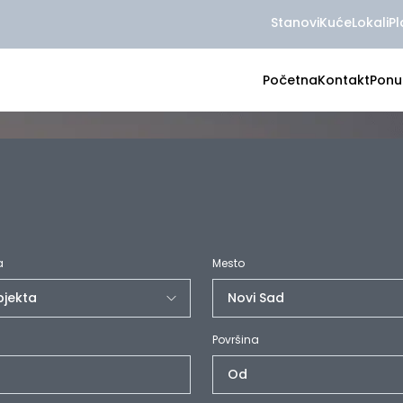
Stanovi
Kuće
Lokali
Pl
Početna
Kontakt
Ponu
a
Mesto
Površina