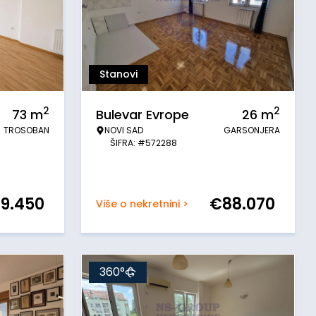
Stanovi
2
2
73
m
Bulevar Evrope
26
m
TROSOBAN
NOVI SAD
GARSONJERA
ŠIFRA: #572288
19.450
€
88.070
Više o nekretnini >
360°