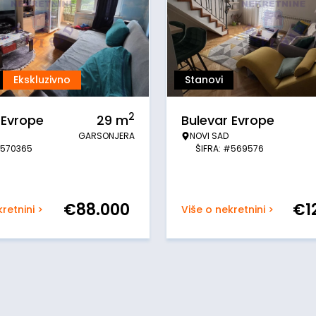
Ekskluzivno
Stanovi
2
 Evrope
29
m
Bulevar Evrope
GARSONJERA
NOVI SAD
#570365
ŠIFRA: #569576
€
88.000
€
1
retnini >
Više o nekretnini >