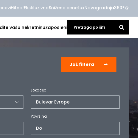
acevi
Hitno!
Ekskluzivno
Snižene cene
Lux
Novogradnja
360°
dite vašu nekretninu
Zaposleni
Još filtera
Lokacija
Bulevar Evrope
Površina