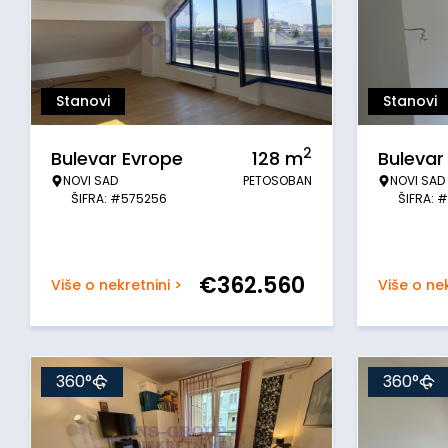
Stanovi
Stanovi
2
Bulevar Evrope
128
m
Bulevar
NOVI SAD
PETOSOBAN
NOVI SAD
ŠIFRA: #575256
ŠIFRA: 
€
362.560
Više o nekretnini >
Više o nek
360°
360°