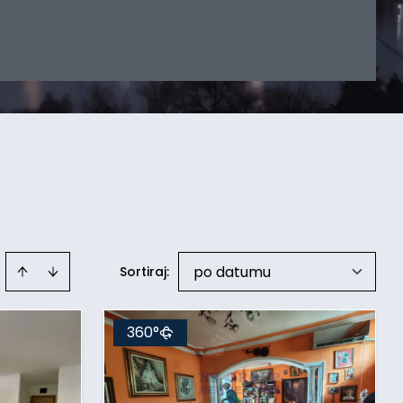
po datumu
Sortiraj
:
360°