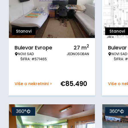
Stanovi
Stanovi
2
Bulevar Evrope
27
m
Bulevar
NOVI SAD
JEDNOSOBAN
NOVI SAD
ŠIFRA: #571465
ŠIFRA: 
€
85.490
Više o nekretnini >
Više o nek
360°
360°