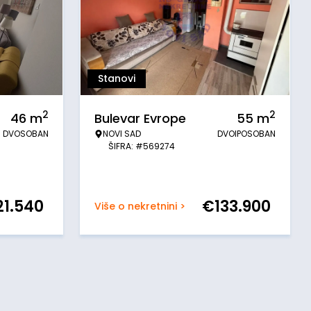
Stanovi
2
2
46
m
Bulevar Evrope
55
m
DVOSOBAN
NOVI SAD
DVOIPOSOBAN
ŠIFRA: #569274
21.540
€
133.900
Više o nekretnini >