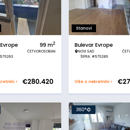
Stanovi
2
 Evrope
99
m
Bulevar Evrope
ČETVOROSOBAN
NOVI SAD
ČET
#575263
ŠIFRA: #575285
€
280.420
€
2
retnini >
Više o nekretnini >
360°