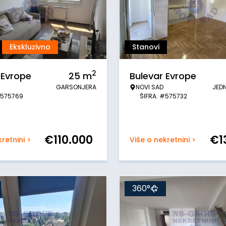
Ekskluzivno
Stanovi
2
 Evrope
25
m
Bulevar Evrope
GARSONJERA
NOVI SAD
JED
#575769
ŠIFRA: #575732
€
110.000
€
1
retnini >
Više o nekretnini >
360°