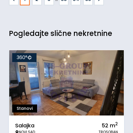
Pogledajte slične nekretnine
360°
Stanovi
2
Salajka
52
m
NOVI SAD
TROSOBAN