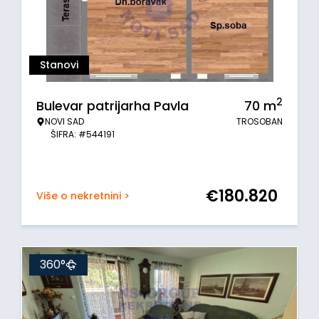
Stanovi
2
Bulevar patrijarha Pavla
70
m
NOVI SAD
TROSOBAN
ŠIFRA: #544191
€
180.820
Više o nekretnini >
360°