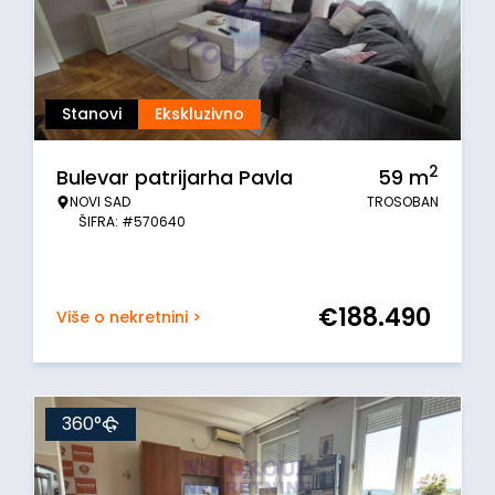
Stanovi
Ekskluzivno
2
Bulevar patrijarha Pavla
59
m
NOVI SAD
TROSOBAN
ŠIFRA: #570640
€
188.490
Više o nekretnini >
360°