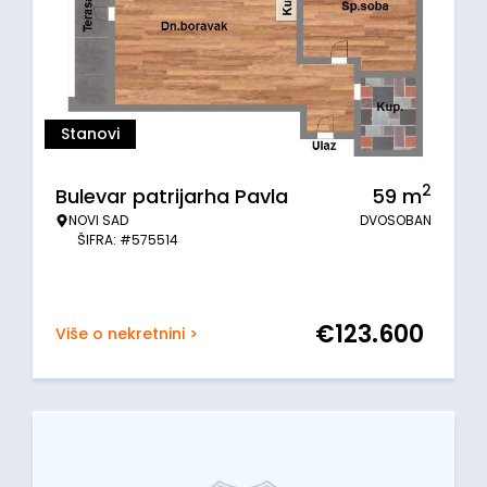
Stanovi
2
Bulevar patrijarha Pavla
59
m
NOVI SAD
DVOSOBAN
ŠIFRA: #575514
€
123.600
Više o nekretnini >