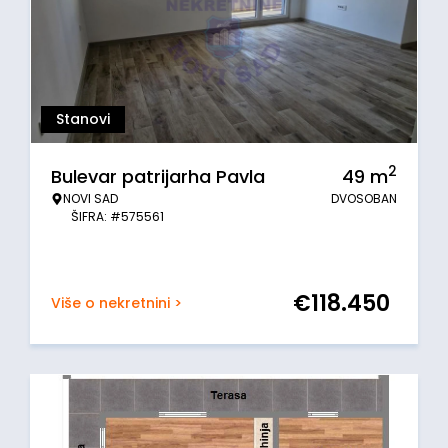
Stanovi
2
Bulevar patrijarha Pavla
49
m
NOVI SAD
DVOSOBAN
ŠIFRA: #575561
€
118.450
Više o nekretnini >