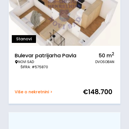
Stanovi
2
Bulevar patrijarha Pavla
50
m
NOVI SAD
DVOSOBAN
ŠIFRA: #575870
€
148.700
Više o nekretnini >