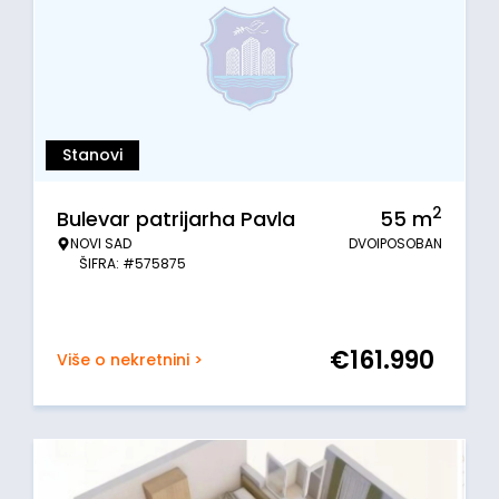
Stanovi
2
Bulevar patrijarha Pavla
55
m
NOVI SAD
DVOIPOSOBAN
ŠIFRA: #575875
€
161.990
Više o nekretnini >