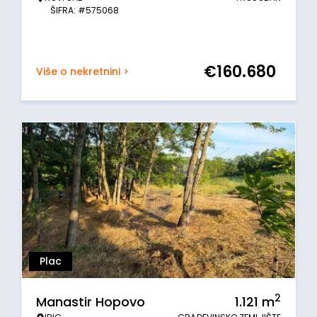
ŠIFRA: #575068
€
160.680
Više o nekretnini >
Plac
2
Manastir Hopovo
1.121
m