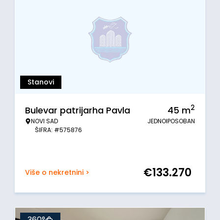
Stanovi
2
Bulevar patrijarha Pavla
45
m
NOVI SAD
JEDNOIPOSOBAN
ŠIFRA: #575876
€
133.270
Više o nekretnini >
360°