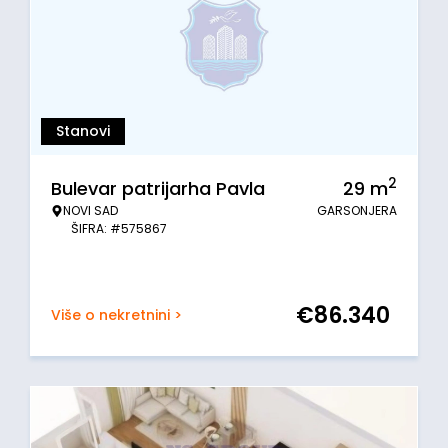
Stanovi
2
Bulevar patrijarha Pavla
29
m
NOVI SAD
GARSONJERA
ŠIFRA: #575867
€
86.340
Više o nekretnini >