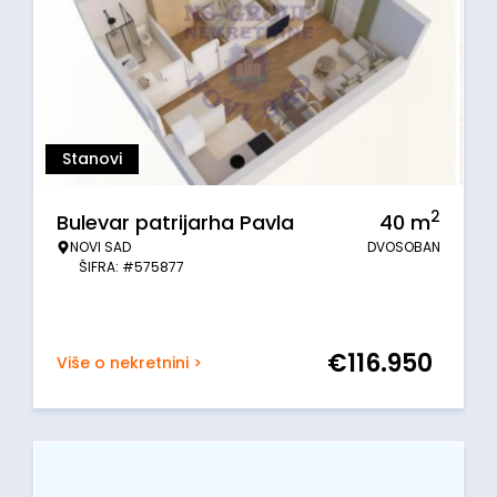
Stanovi
2
Bulevar patrijarha Pavla
40
m
NOVI SAD
DVOSOBAN
ŠIFRA: #575877
€
116.950
Više o nekretnini >