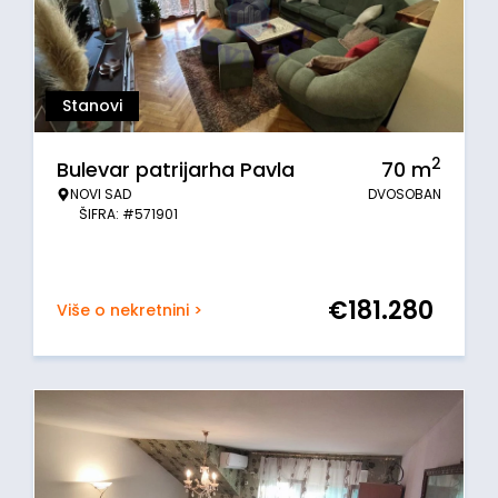
Stanovi
2
Bulevar patrijarha Pavla
70
m
NOVI SAD
DVOSOBAN
ŠIFRA: #571901
€
181.280
Više o nekretnini >