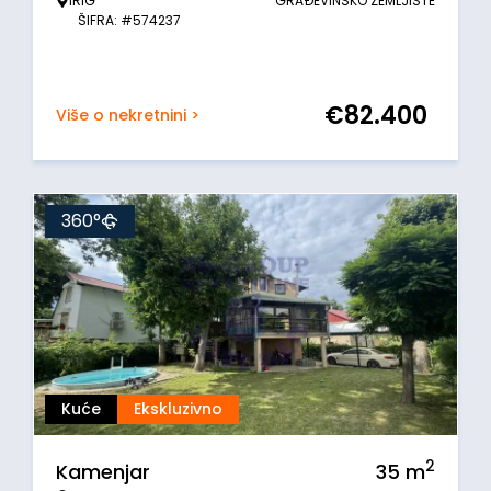
IRIG
GRAĐEVINSKO ZEMLJIŠTE
ŠIFRA: #574237
€
82.400
Više o nekretnini >
360°
Kuće
Ekskluzivno
2
Kamenjar
35
m