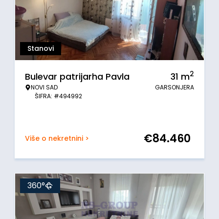
Stanovi
2
Bulevar patrijarha Pavla
31
m
NOVI SAD
GARSONJERA
ŠIFRA: #494992
€
84.460
Više o nekretnini >
360°