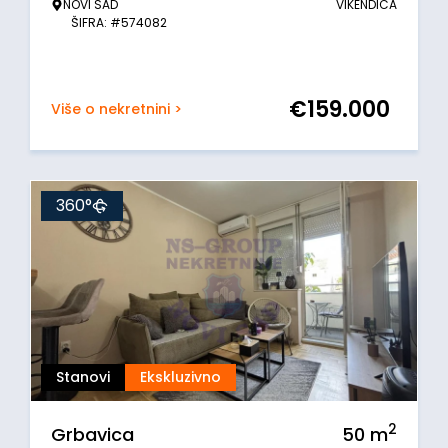
NOVI SAD
VIKENDICA
ŠIFRA: #574082
€
159.000
Više o nekretnini >
360°
Stanovi
Ekskluzivno
2
Grbavica
50
m