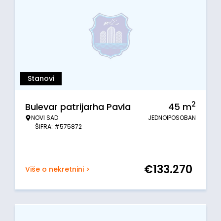
Stanovi
2
Bulevar patrijarha Pavla
45
m
NOVI SAD
JEDNOIPOSOBAN
ŠIFRA: #575872
€
133.270
Više o nekretnini >