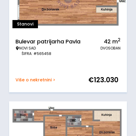
Stanovi
2
Bulevar patrijarha Pavla
42
m
NOVI SAD
DVOSOBAN
ŠIFRA: #565458
€
123.030
Više o nekretnini >