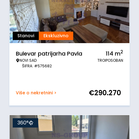
Stanovi
Ekskluzivno
2
Bulevar patrijarha Pavla
114
m
NOVI SAD
TROIPOSOBAN
ŠIFRA: #575682
€
290.270
Više o nekretnini >
360°