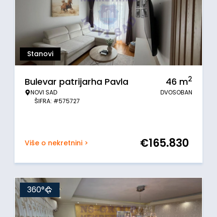
Stanovi
2
Bulevar patrijarha Pavla
46
m
NOVI SAD
DVOSOBAN
ŠIFRA: #575727
€
165.830
Više o nekretnini >
360°