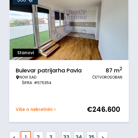
Stanovi
2
Bulevar patrijarha Pavla
87
m
NOVI SAD
ČETVOROSOBAN
ŠIFRA: #575354
€
246.600
Više o nekretnini >
<
>
1
2
3
...
33
34
35