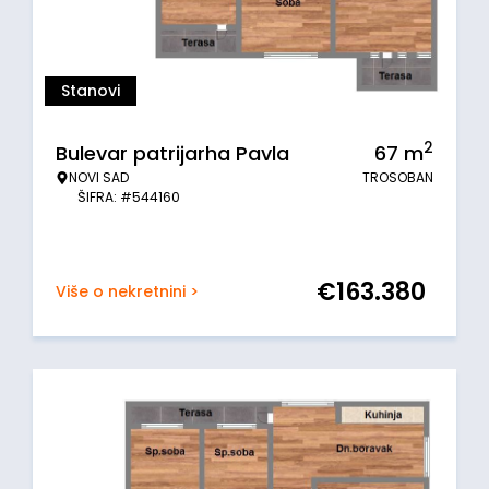
Stanovi
2
Bulevar patrijarha Pavla
67
m
NOVI SAD
TROSOBAN
ŠIFRA: #544160
€
163.380
Više o nekretnini >