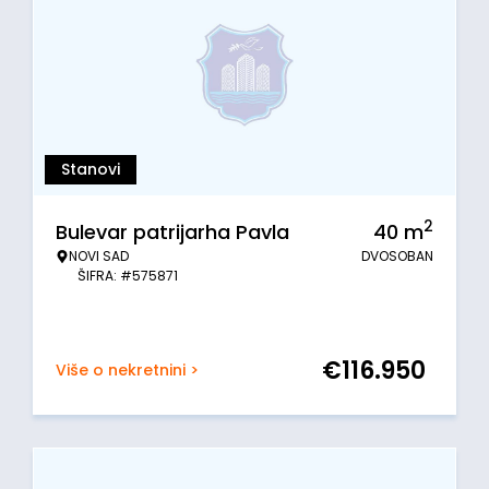
Stanovi
2
Bulevar patrijarha Pavla
40
m
NOVI SAD
DVOSOBAN
ŠIFRA: #575871
€
116.950
Više o nekretnini >