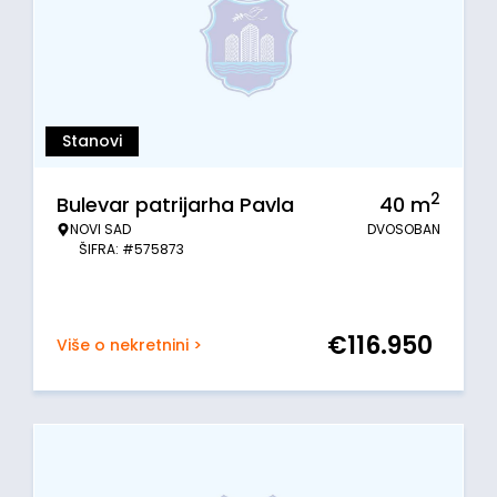
Stanovi
2
Bulevar patrijarha Pavla
40
m
NOVI SAD
DVOSOBAN
ŠIFRA: #575873
€
116.950
Više o nekretnini >