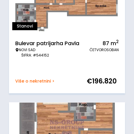
Stanovi
2
Bulevar patrijarha Pavla
87
m
NOVI SAD
ČETVOROSOBAN
ŠIFRA: #544152
€
196.820
Više o nekretnini >