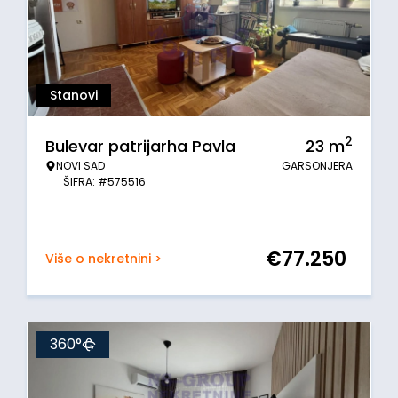
Stanovi
2
Bulevar patrijarha Pavla
23
m
NOVI SAD
GARSONJERA
ŠIFRA: #575516
€
77.250
Više o nekretnini >
360°