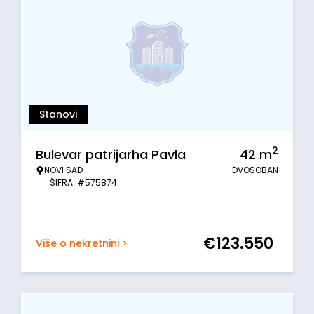
Stanovi
2
Bulevar patrijarha Pavla
42
m
NOVI SAD
DVOSOBAN
ŠIFRA: #575874
€
123.550
Više o nekretnini >