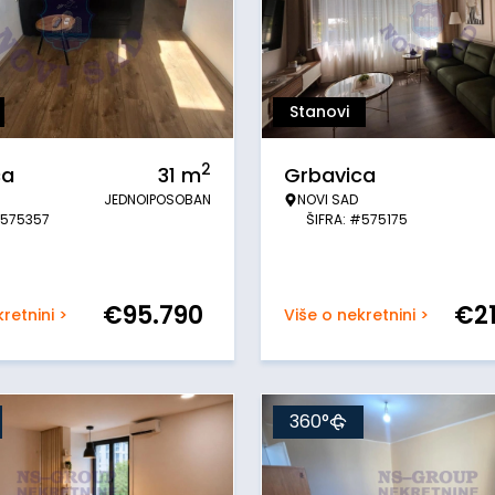
Stanovi
2
ca
31
m
Grbavica
JEDNOIPOSOBAN
NOVI SAD
#575357
ŠIFRA: #575175
€
95.790
€
2
retnini >
Više o nekretnini >
360°