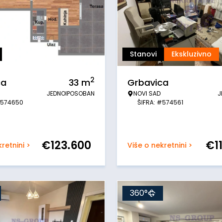
Stanovi
Ekskluzivno
2
ca
33
m
Grbavica
JEDNOIPOSOBAN
NOVI SAD
J
#574650
ŠIFRA: #574561
€
123.600
€
1
retnini >
Više o nekretnini >
360°