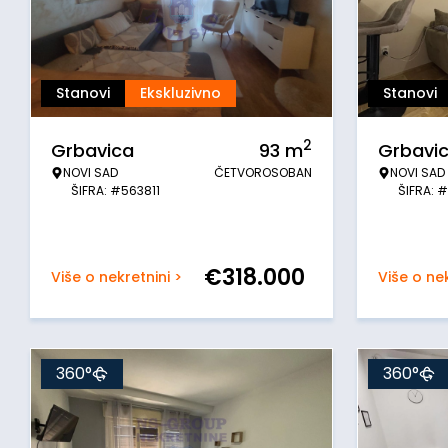
Stanovi
Ekskluzivno
Stanovi
2
Grbavica
93
m
Grbavi
NOVI SAD
ČETVOROSOBAN
NOVI SAD
ŠIFRA: #563811
ŠIFRA: 
€
318.000
Više o nekretnini >
Više o nek
360°
360°