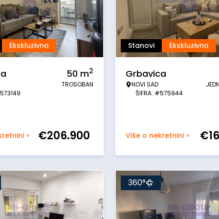
Ekskluzivno
Stanovi
Ekskluzivno
2
ca
50
m
Grbavica
TROSOBAN
NOVI SAD
JED
#573149
ŠIFRA: #575944
€
206.900
€
1
retnini >
Više o nekretnini >
360°