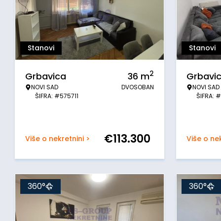
Stanovi
Stanovi
2
Grbavica
36
m
Grbavi
NOVI SAD
DVOSOBAN
NOVI SAD
ŠIFRA: #575711
ŠIFRA: 
€
113.300
Više o nekretnini >
Više o nek
360°
360°