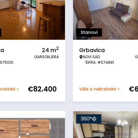
Stanovi
2
ca
24
m
Grbavica
GARSONJERA
NOVI SAD
G
#575010
ŠIFRA: #574891
€
82.400
€
retnini >
Više o nekretnini >
360°