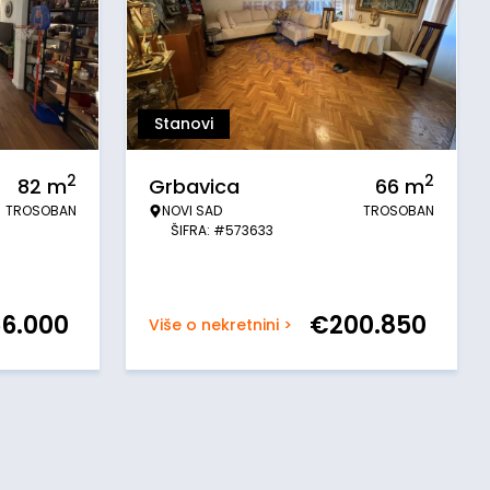
Stanovi
2
2
82
m
Grbavica
66
m
TROSOBAN
NOVI SAD
TROSOBAN
ŠIFRA: #573633
6.000
€
200.850
Više o nekretnini >