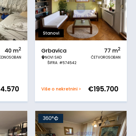
Stanovi
2
2
40
m
Grbavica
77
m
EDNOSOBAN
NOVI SAD
ČETVOROSOBAN
ŠIFRA: #574542
14.570
€
195.700
Više o nekretnini >
360°