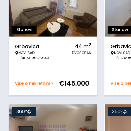
Stanovi
Stanovi
2
Grbavica
44
m
Grbavi
NOVI SAD
DVOSOBAN
NOVI SAD
ŠIFRA: #575549
ŠIFRA: 
€
145.000
Više o nekretnini >
Više o nek
360°
360°