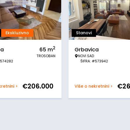
Ekskluzivno
Stanovi
2
ca
65
m
Grbavica
TROSOBAN
NOVI SAD
#574282
ŠIFRA: #573942
€
206.000
€
26
retnini >
Više o nekretnini >