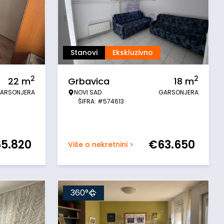
Stanovi
Ekskluzivno
2
2
22
m
Grbavica
18
m
ARSONJERA
NOVI SAD
GARSONJERA
ŠIFRA: #574613
65.820
€
63.650
Više o nekretnini >
360°