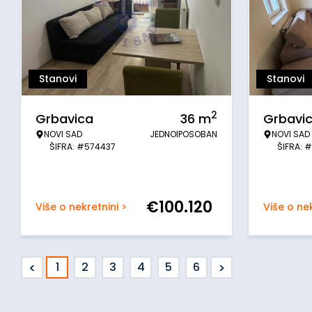
Stanovi
Stanovi
2
Grbavica
36
m
Grbavi
NOVI SAD
JEDNOIPOSOBAN
NOVI SAD
ŠIFRA: #574437
ŠIFRA: 
€
100.120
Više o nekretnini >
Više o nek
<
>
1
2
3
4
5
6