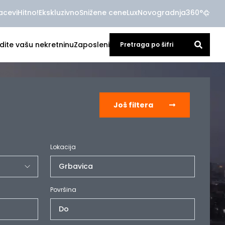
acevi
Hitno!
Ekskluzivno
Snižene cene
Lux
Novogradnja
360°
dite vašu nekretninu
Zaposleni
Još filtera
Lokacija
Grbavica
Površina