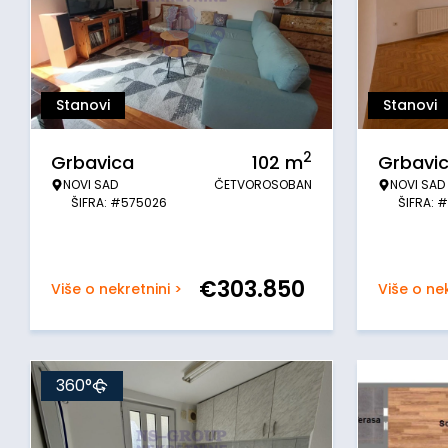
Stanovi
Stanovi
2
Grbavica
102
m
Grbavi
NOVI SAD
ČETVOROSOBAN
NOVI SAD
ŠIFRA: #575026
ŠIFRA: 
€
303.850
Više o nekretnini >
Više o nek
360°