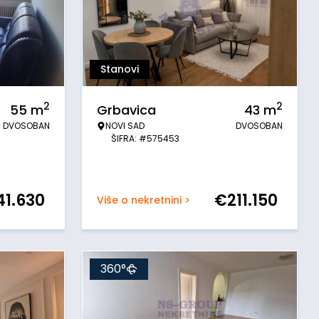
Stanovi
2
2
55
m
Grbavica
43
m
DVOSOBAN
NOVI SAD
DVOSOBAN
ŠIFRA: #575453
41.630
€
211.150
Više o nekretnini >
360°