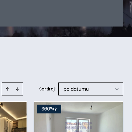
po datumu
Sortiraj
:
360°