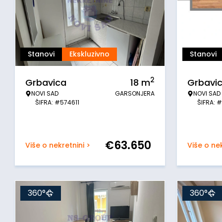
Stanovi
Ekskluzivno
Stanovi
2
Grbavica
18
m
Grbavi
NOVI SAD
GARSONJERA
NOVI SAD
ŠIFRA: #574611
ŠIFRA: 
€
63.650
Više o nekretnini >
Više o nek
360°
360°