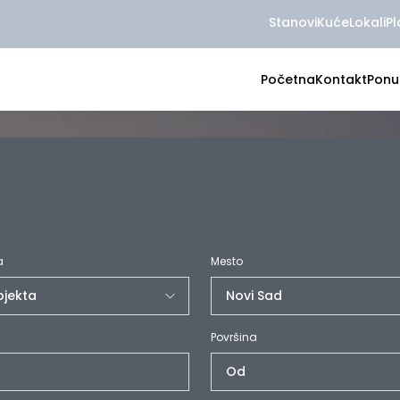
Stanovi
Kuće
Lokali
Pl
Početna
Kontakt
Ponu
a
Mesto
Površina