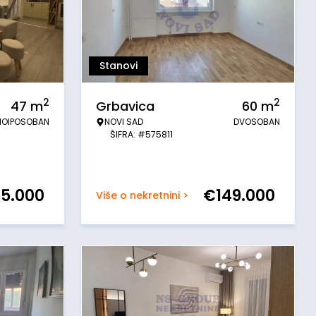
Stanovi
2
2
47
m
Grbavica
60
m
NOIPOSOBAN
NOVI SAD
DVOSOBAN
ŠIFRA: #575811
65.000
€
149.000
Više o nekretnini >