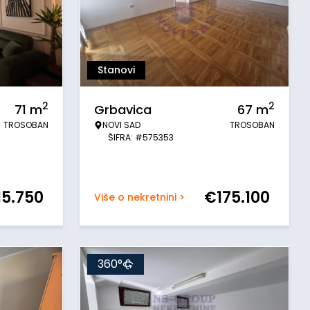
Stanovi
2
2
71
m
Grbavica
67
m
TROSOBAN
NOVI SAD
TROSOBAN
ŠIFRA: #575353
15.750
€
175.100
Više o nekretnini >
360°