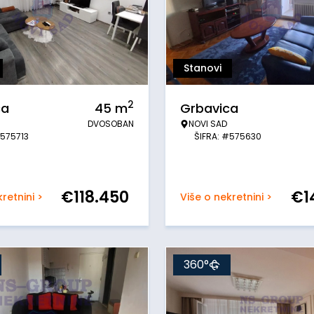
Stanovi
2
ca
45
m
Grbavica
DVOSOBAN
NOVI SAD
#575713
ŠIFRA: #575630
€
118.450
€
1
retnini >
Više o nekretnini >
360°