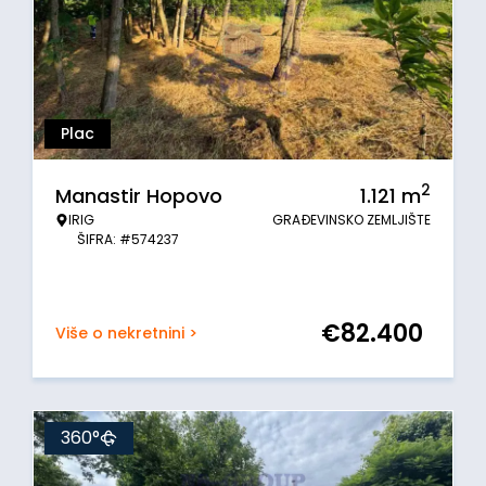
Plac
2
Manastir Hopovo
1.121
m
IRIG
GRAĐEVINSKO ZEMLJIŠTE
ŠIFRA: #574237
€
82.400
Više o nekretnini >
360°