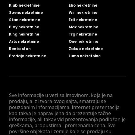
Klub nekretnine
Eho nekretnine
Spens nekretnine
Win nekretnine
Stan nekretnine
Exit nekretnine
Play nekretnine
Max nekretnine
King nekretnine
Trg nekretnine
Arts nekretnine
One nekretnine
Renta stan
Zakup nekretnine
Prodaja nekretnine
Lumo nekretnine
Sve informacije u vezi sa imovinom, koja je na
prodaju, a iz izvora ovog sajta, smatraju se
pouzdanim informacijama. Internet prezentacija
kao takva je napravljena da prezentuje tačne
informacije, ali takav vid prezentovanja podložan je
greškama, propustima i promenama cena. Sve
površine objekata i zemlje koje se prodaju su