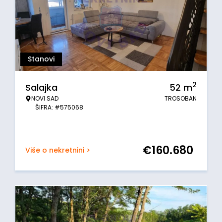
Stanovi
2
Salajka
52
m
NOVI SAD
TROSOBAN
ŠIFRA: #575068
€
160.680
Više o nekretnini >