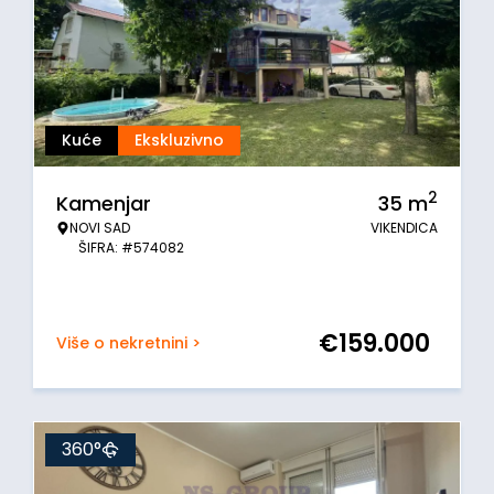
Kuće
Ekskluzivno
2
Kamenjar
35
m
NOVI SAD
VIKENDICA
ŠIFRA: #574082
€
159.000
Više o nekretnini >
360°