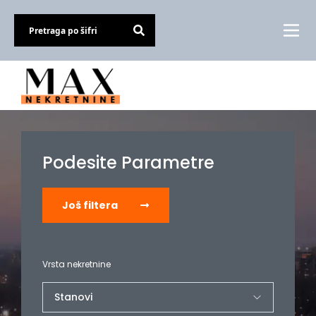
Podesite Parametre
Još filtera
Vrsta nekretnine