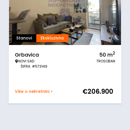
Stanovi
Ekskluzivno
2
Grbavica
50
m
NOVI SAD
TROSOBAN
ŠIFRA: #573149
€
206.900
Više o nekretnini >