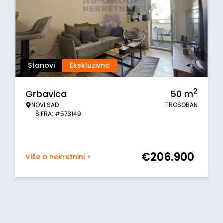
Stanovi
Ekskluzivno
2
Grbavica
50
m
NOVI SAD
TROSOBAN
ŠIFRA: #573149
€
206.900
Više o nekretnini >