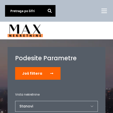
Podesite Parametre
Još filtera
Vrsta nekretnine