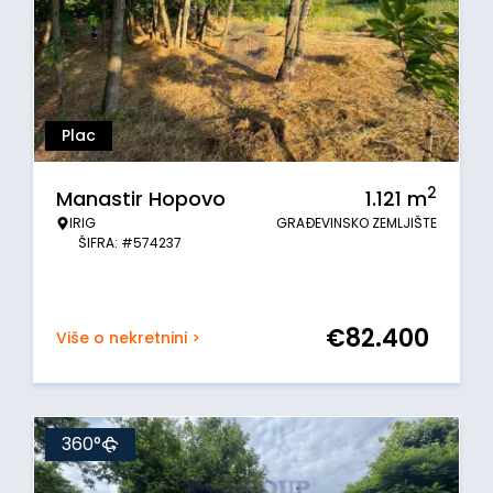
Plac
2
Manastir Hopovo
1.121
m
IRIG
GRAĐEVINSKO ZEMLJIŠTE
ŠIFRA: #574237
€
82.400
Više o nekretnini >
360°