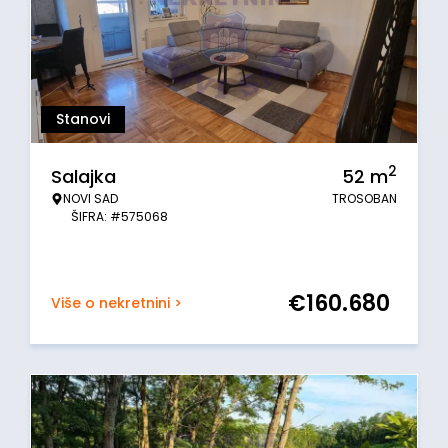
Stanovi
2
Salajka
52
m
NOVI SAD
TROSOBAN
ŠIFRA: #575068
€
160.680
Više o nekretnini >