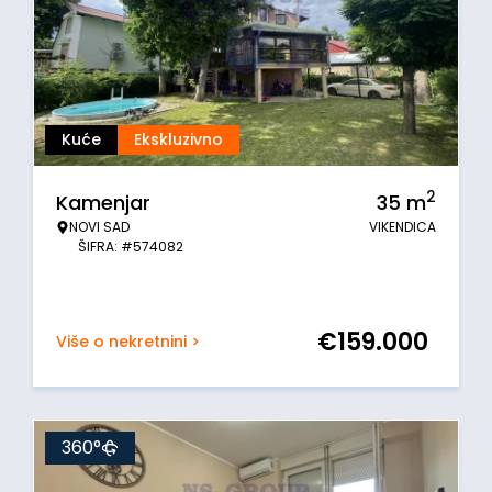
Kuće
Ekskluzivno
2
Kamenjar
35
m
NOVI SAD
VIKENDICA
ŠIFRA: #574082
€
159.000
Više o nekretnini >
360°