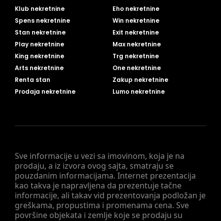
Klub nekretnine
Eho nekretnine
Spens nekretnine
Win nekretnine
Stan nekretnine
Exit nekretnine
Play nekretnine
Max nekretnine
King nekretnine
Trg nekretnine
Arts nekretnine
One nekretnine
Renta stan
Zakup nekretnine
Prodaja nekretnine
Lumo nekretnine
Sve informacije u vezi sa imovinom, koja je na
prodaju, a iz izvora ovog sajta, smatraju se
pouzdanim informacijama. Internet prezentacija
kao takva je napravljena da prezentuje tačne
informacije, ali takav vid prezentovanja podložan je
greškama, propustima i promenama cena. Sve
površine objekata i zemlje koje se prodaju su