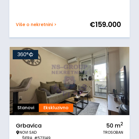
€
159.000
Više o nekretnini >
360°
Stanovi
Ekskluzivno
2
Grbavica
50
m
NOVI SAD
TROSOBAN
ŠIFRA: #573149