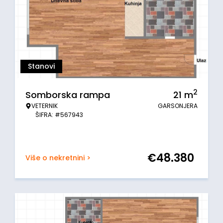
Stanovi
2
Somborska rampa
21
m
VETERNIK
GARSONJERA
ŠIFRA: #567943
€
48.380
Više o nekretnini >