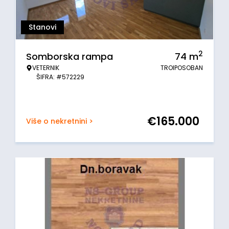
Stanovi
2
Somborska rampa
74
m
VETERNIK
TROIPOSOBAN
ŠIFRA: #572229
€
165.000
Više o nekretnini >