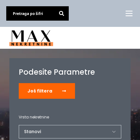
Podesite Parametre
Još filtera
Vrsta nekretnine