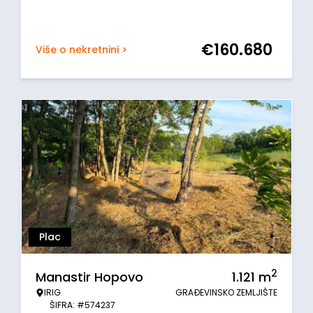
€
160.680
Više o nekretnini >
Plac
2
Manastir Hopovo
1.121
m
IRIG
GRAĐEVINSKO ZEMLJIŠTE
ŠIFRA: #574237