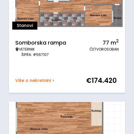
Stanovi
2
Somborska rampa
77
m
VETERNIK
ČETVOROSOBAN
ŠIFRA: #567107
€
174.420
Više o nekretnini >