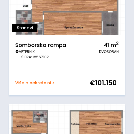
Stanovi
2
Somborska rampa
41
m
VETERNIK
DVOSOBAN
ŠIFRA: #567102
€
101.150
Više o nekretnini >