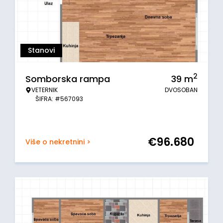
Stanovi
2
Somborska rampa
39
m
VETERNIK
DVOSOBAN
ŠIFRA: #567093
€
96.680
Više o nekretnini >