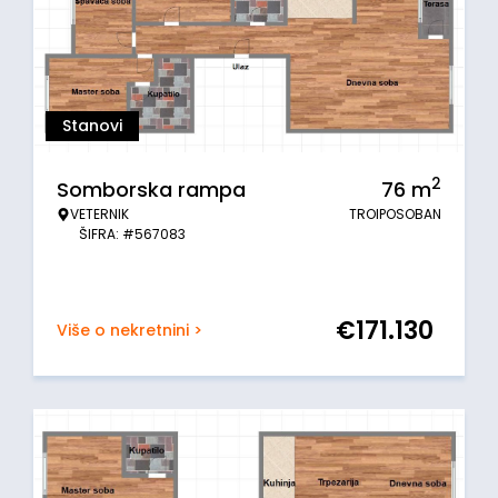
Stanovi
2
Somborska rampa
76
m
VETERNIK
TROIPOSOBAN
ŠIFRA: #567083
€
171.130
Više o nekretnini >