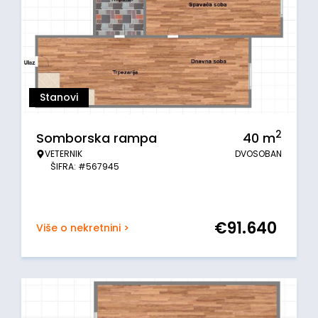
Stanovi
2
Somborska rampa
40
m
VETERNIK
DVOSOBAN
ŠIFRA: #567945
€
91.640
Više o nekretnini >