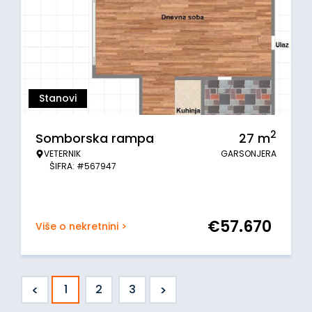
Stanovi
2
Somborska rampa
27
m
VETERNIK
GARSONJERA
ŠIFRA: #567947
€
57.670
Više o nekretnini >
<
>
1
2
3