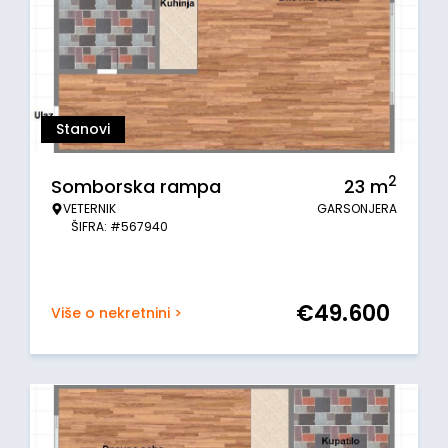
Stanovi
2
Somborska rampa
23
m
VETERNIK
GARSONJERA
ŠIFRA: #567940
€
49.600
Više o nekretnini >