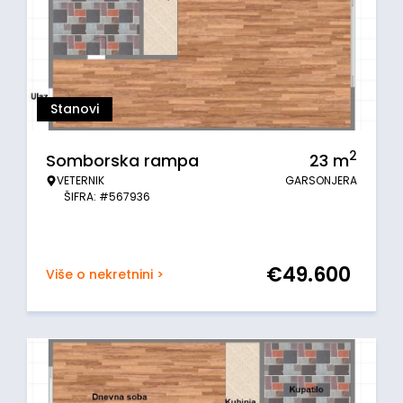
Stanovi
2
Somborska rampa
23
m
VETERNIK
GARSONJERA
ŠIFRA: #567936
€
49.600
Više o nekretnini >