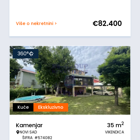
€
82.400
Više o nekretnini >
360°
Kuće
Ekskluzivno
2
Kamenjar
35
m
NOVI SAD
VIKENDICA
ŠIFRA: #574082