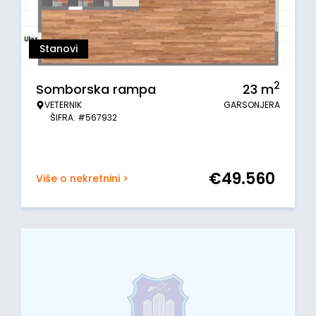
Stanovi
2
Somborska rampa
23
m
VETERNIK
GARSONJERA
ŠIFRA: #567932
€
49.560
Više o nekretnini >