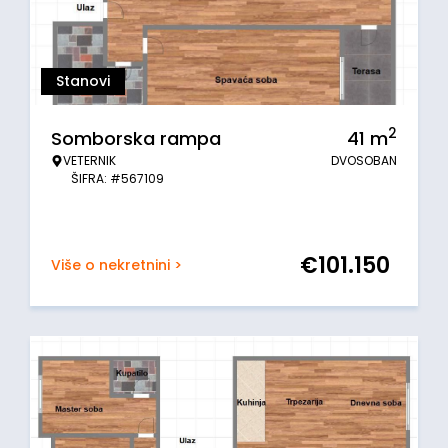
Stanovi
2
Somborska rampa
41
m
VETERNIK
DVOSOBAN
ŠIFRA: #567109
€
101.150
Više o nekretnini >