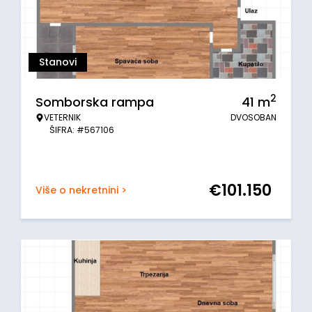
Stanovi
2
Somborska rampa
41
m
VETERNIK
DVOSOBAN
ŠIFRA: #567106
€
101.150
Više o nekretnini >