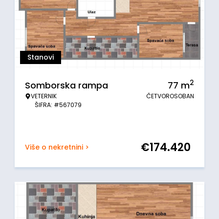
Stanovi
2
Somborska rampa
77
m
VETERNIK
ČETVOROSOBAN
ŠIFRA: #567079
€
174.420
Više o nekretnini >