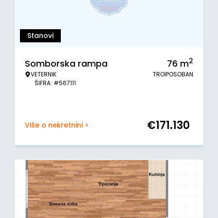
Stanovi
2
Somborska rampa
76
m
VETERNIK
TROIPOSOBAN
ŠIFRA: #567111
€
171.130
Više o nekretnini >