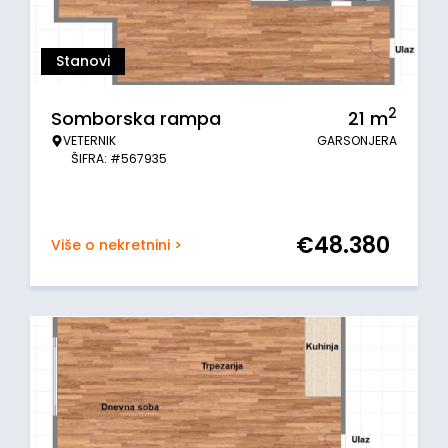
Stanovi
2
Somborska rampa
21
m
VETERNIK
GARSONJERA
ŠIFRA: #567935
€
48.380
Više o nekretnini >