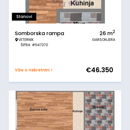
Stanovi
2
Somborska rampa
26
m
VETERNIK
GARSONJERA
ŠIFRA: #547370
€
46.350
Više o nekretnini >