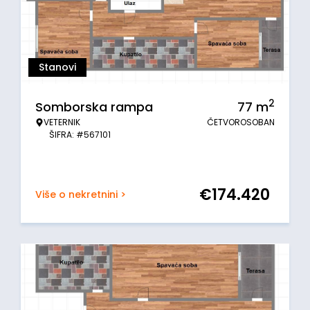
Stanovi
2
Somborska rampa
77
m
VETERNIK
ČETVOROSOBAN
ŠIFRA: #567101
€
174.420
Više o nekretnini >