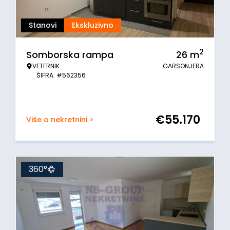
Stanovi
Ekskluzivno
2
Somborska rampa
26
m
VETERNIK
GARSONJERA
ŠIFRA: #562356
€
55.170
Više o nekretnini >
360°