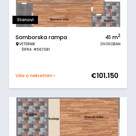
Stanovi
2
Somborska rampa
41
m
VETERNIK
DVOSOBAN
ŠIFRA: #567081
€
101.150
Više o nekretnini >