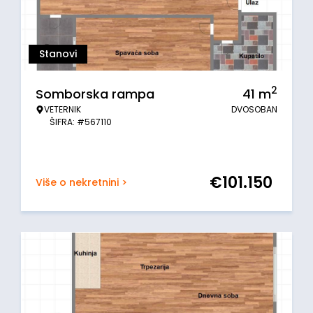
Stanovi
2
Somborska rampa
41
m
VETERNIK
DVOSOBAN
ŠIFRA: #567110
€
101.150
Više o nekretnini >