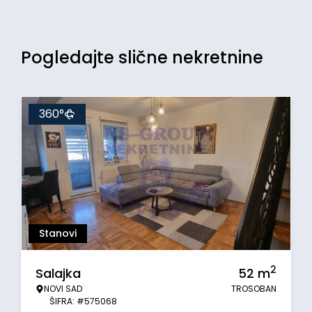
Pogledajte slične nekretnine
360°
Stanovi
2
Salajka
52
m
NOVI SAD
TROSOBAN
ŠIFRA: #575068