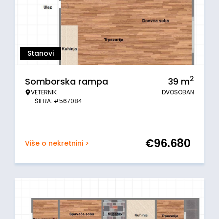
Stanovi
2
Somborska rampa
39
m
VETERNIK
DVOSOBAN
ŠIFRA: #567084
€
96.680
Više o nekretnini >