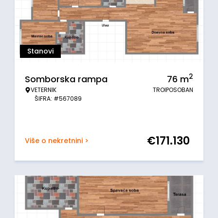
Stanovi
2
Somborska rampa
76
m
VETERNIK
TROIPOSOBAN
ŠIFRA: #567089
€
171.130
Više o nekretnini >