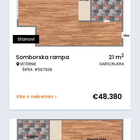
Stanovi
2
Somborska rampa
21
m
VETERNIK
GARSONJERA
ŠIFRA: #567938
€
48.380
Više o nekretnini >