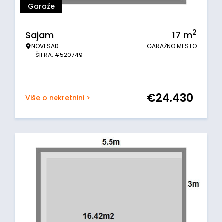
Garaže
2
Sajam
17
m
NOVI SAD
GARAŽNO MESTO
ŠIFRA: #520749
€
24.430
Više o nekretnini >