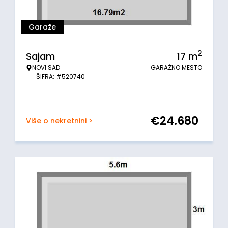
Garaže
2
Sajam
17
m
NOVI SAD
GARAŽNO MESTO
ŠIFRA: #520740
€
24.680
Više o nekretnini >