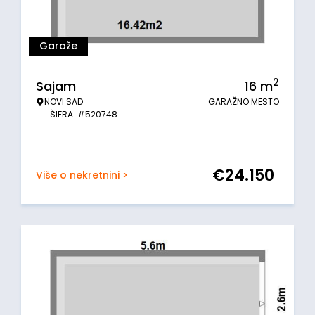
Garaže
2
Sajam
16
m
NOVI SAD
GARAŽNO MESTO
ŠIFRA: #520748
€
24.150
Više o nekretnini >