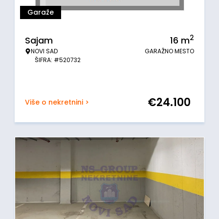
Garaže
2
Sajam
16
m
NOVI SAD
GARAŽNO MESTO
ŠIFRA: #520732
€
24.100
Više o nekretnini >