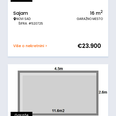
2
Sajam
16
m
NOVI SAD
GARAŽNO MESTO
ŠIFRA: #520725
€
23.900
Više o nekretnini >
Garaže