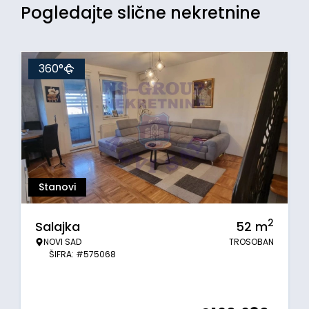
Pogledajte slične nekretnine
360°
Stanovi
2
Salajka
52
m
NOVI SAD
TROSOBAN
ŠIFRA: #575068