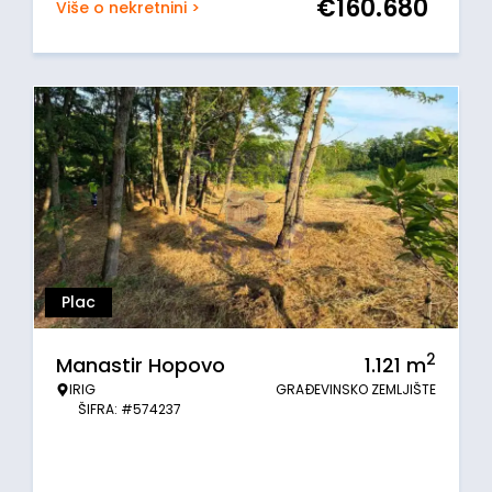
€
160.680
Više o nekretnini >
Plac
2
Manastir Hopovo
1.121
m
IRIG
GRAĐEVINSKO ZEMLJIŠTE
ŠIFRA: #574237