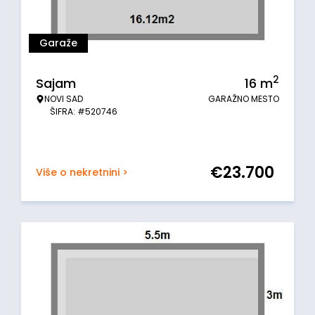
Garaže
2
Sajam
16
m
NOVI SAD
GARAŽNO MESTO
ŠIFRA: #520746
€
23.700
Više o nekretnini >