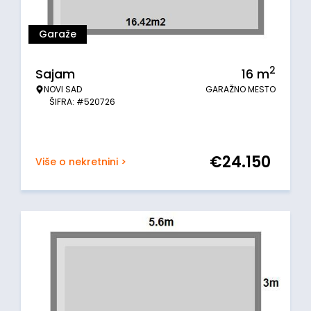
Garaže
2
Sajam
16
m
NOVI SAD
GARAŽNO MESTO
ŠIFRA: #520726
€
24.150
Više o nekretnini >