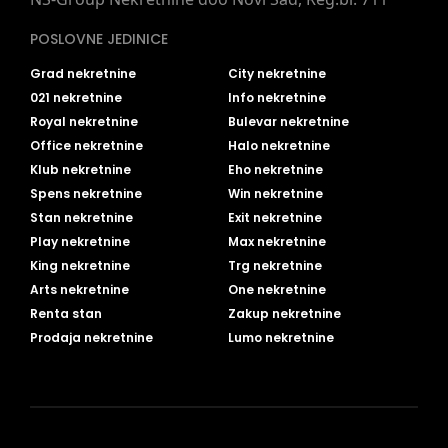
POSLOVNE JEDINICE
Grad nekretnine
City nekretnine
021 nekretnine
Info nekretnine
Royal nekretnine
Bulevar nekretnine
Office nekretnine
Halo nekretnine
Klub nekretnine
Eho nekretnine
Spens nekretnine
Win nekretnine
Stan nekretnine
Exit nekretnine
Play nekretnine
Max nekretnine
King nekretnine
Trg nekretnine
Arts nekretnine
One nekretnine
Renta stan
Zakup nekretnine
Prodaja nekretnine
Lumo nekretnine