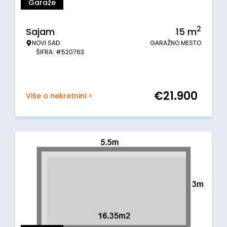
Garaže
2
Sajam
15
m
NOVI SAD
GARAŽNO MESTO
ŠIFRA: #520763
€
21.900
Više o nekretnini >