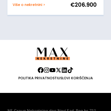
€
206.900
Više o nekretnini >
POLITIKA PRIVATNOSTI
USLOVI KORIŠĆENJA
NS-Group Nekretnine doo Novi Sad, Reg.br. 711