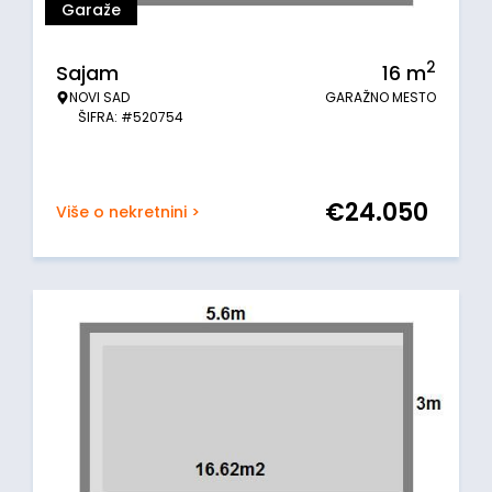
Garaže
2
Sajam
16
m
NOVI SAD
GARAŽNO MESTO
ŠIFRA: #520754
€
24.050
Više o nekretnini >