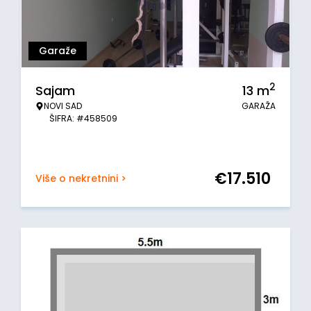
Garaže
2
Sajam
13
m
NOVI SAD
GARAŽA
ŠIFRA: #458509
€
17.510
Više o nekretnini >