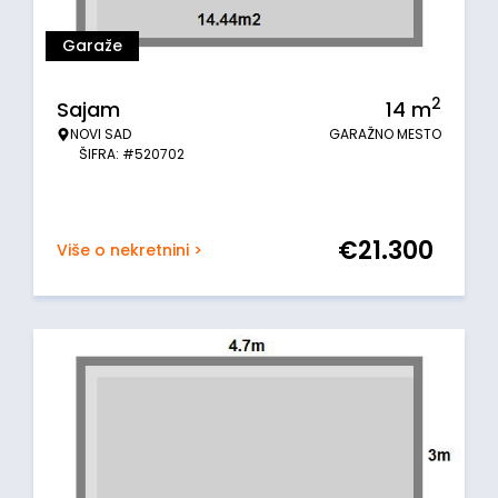
Garaže
2
Sajam
14
m
NOVI SAD
GARAŽNO MESTO
ŠIFRA: #520702
€
21.300
Više o nekretnini >