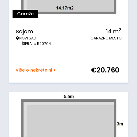
Garaže
2
Sajam
14
m
NOVI SAD
GARAŽNO MESTO
ŠIFRA: #520704
€
20.760
Više o nekretnini >