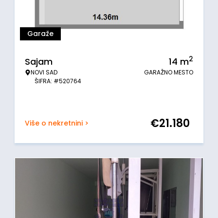
Garaže
2
Sajam
14
m
NOVI SAD
GARAŽNO MESTO
ŠIFRA: #520764
€
21.180
Više o nekretnini >