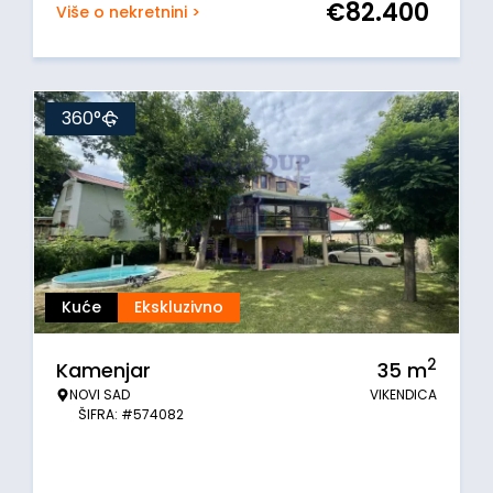
€
82.400
Više o nekretnini >
360°
Kuće
Ekskluzivno
2
Kamenjar
35
m
NOVI SAD
VIKENDICA
ŠIFRA: #574082