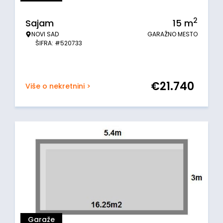
2
Sajam
15
m
NOVI SAD
GARAŽNO MESTO
ŠIFRA: #520733
€
21.740
Više o nekretnini >
Garaže