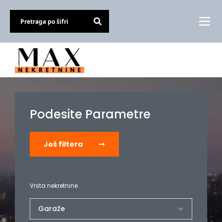
Podesite Parametre
Još filtera
Vrsta nekretnine