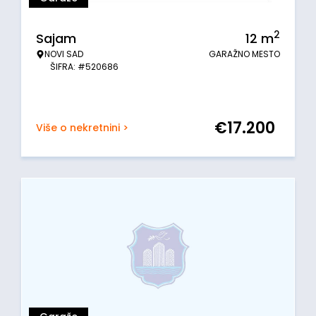
2
Sajam
12
m
NOVI SAD
GARAŽNO MESTO
ŠIFRA: #520686
€
17.200
Više o nekretnini >