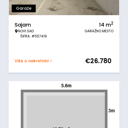
Garaže
2
Sajam
14
m
NOVI SAD
GARAŽNO MESTO
ŠIFRA: #557419
€
26.780
Više o nekretnini >