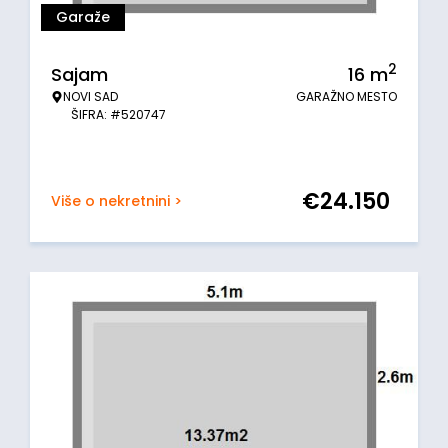
Garaže
2
Sajam
16
m
NOVI SAD
GARAŽNO MESTO
ŠIFRA: #520747
€
24.150
Više o nekretnini >