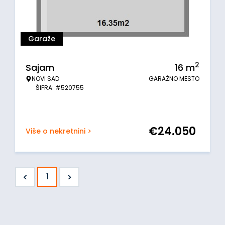
Garaže
2
Sajam
16
m
NOVI SAD
GARAŽNO MESTO
ŠIFRA: #520755
€
24.050
Više o nekretnini >
<
>
1