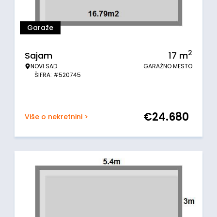
Garaže
2
Sajam
17
m
NOVI SAD
GARAŽNO MESTO
ŠIFRA: #520745
€
24.680
Više o nekretnini >