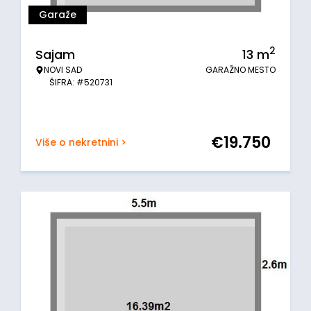
Garaže
2
Sajam
13
m
NOVI SAD
GARAŽNO MESTO
ŠIFRA: #520731
€
19.750
Više o nekretnini >