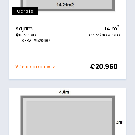
Garaže
2
Sajam
14
m
NOVI SAD
GARAŽNO MESTO
ŠIFRA: #520687
€
20.960
Više o nekretnini >