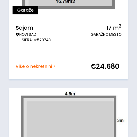
Garaže
2
Sajam
17
m
NOVI SAD
GARAŽNO MESTO
ŠIFRA: #520743
€
24.680
Više o nekretnini >