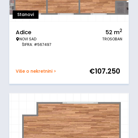
Stanovi
2
Adice
52
m
NOVI SAD
TROSOBAN
ŠIFRA: #567497
€
107.250
Više o nekretnini >