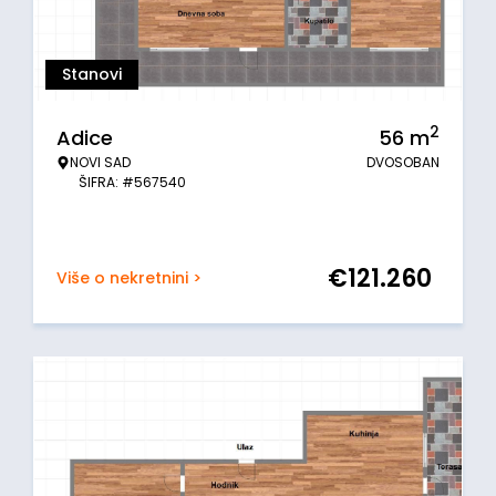
Stanovi
2
Adice
56
m
NOVI SAD
DVOSOBAN
ŠIFRA: #567540
€
121.260
Više o nekretnini >