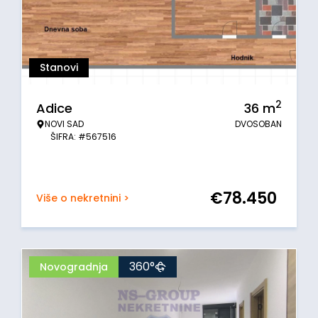
Stanovi
2
Adice
36
m
NOVI SAD
DVOSOBAN
ŠIFRA: #567516
€
78.450
Više o nekretnini >
360°
Novogradnja