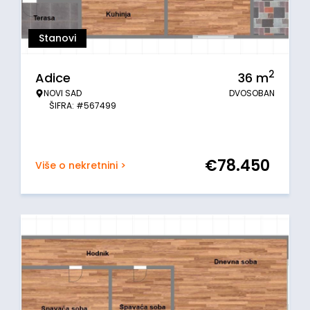
Stanovi
2
Adice
36
m
NOVI SAD
DVOSOBAN
ŠIFRA: #567499
€
78.450
Više o nekretnini >