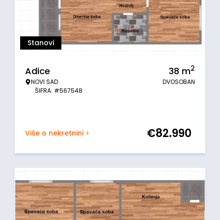
Stanovi
2
Adice
38
m
NOVI SAD
DVOSOBAN
ŠIFRA: #567548
€
82.990
Više o nekretnini >