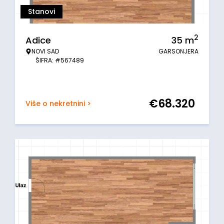
Stanovi
2
Adice
35
m
NOVI SAD
GARSONJERA
ŠIFRA: #567489
€
68.320
Više o nekretnini >