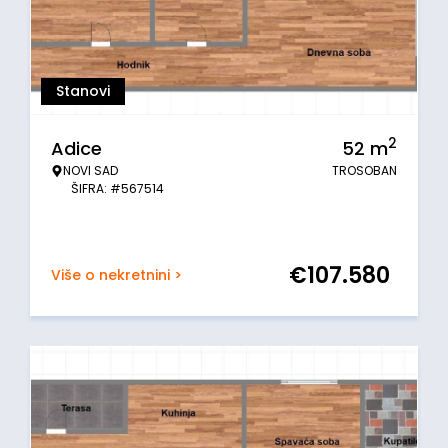
Stanovi
2
Adice
52
m
NOVI SAD
TROSOBAN
ŠIFRA: #567514
€
107.580
Više o nekretnini >