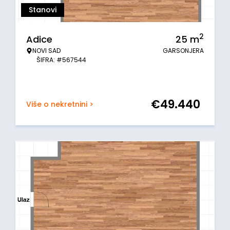
Stanovi
2
Adice
25
m
NOVI SAD
GARSONJERA
ŠIFRA: #567544
€
49.440
Više o nekretnini >