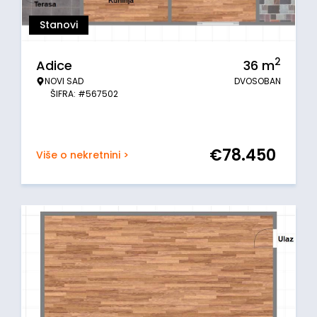
Stanovi
2
Adice
36
m
NOVI SAD
DVOSOBAN
ŠIFRA: #567502
€
78.450
Više o nekretnini >