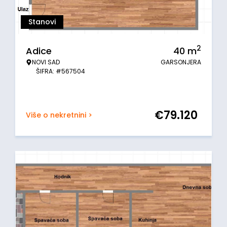
Stanovi
2
Adice
40
m
NOVI SAD
GARSONJERA
ŠIFRA: #567504
€
79.120
Više o nekretnini >