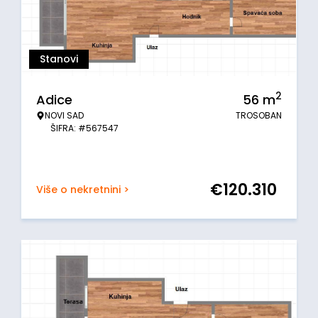
Stanovi
2
Adice
56
m
NOVI SAD
TROSOBAN
ŠIFRA: #567547
€
120.310
Više o nekretnini >