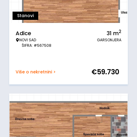
Stanovi
2
Adice
31
m
NOVI SAD
GARSONJERA
ŠIFRA: #567508
€
59.730
Više o nekretnini >