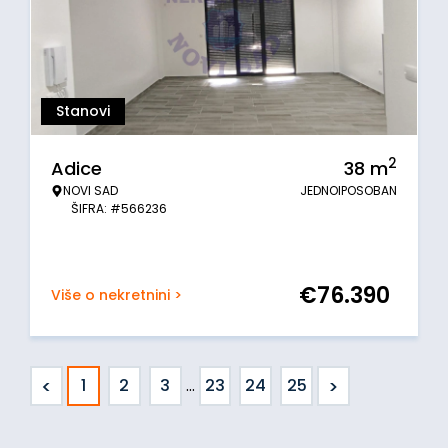
Stanovi
2
Adice
38
m
NOVI SAD
JEDNOIPOSOBAN
ŠIFRA: #566236
€
76.390
Više o nekretnini >
<
>
1
2
3
...
23
24
25