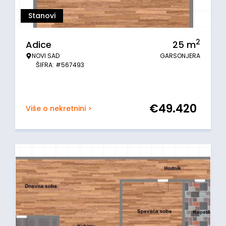
Stanovi
2
Adice
25
m
NOVI SAD
GARSONJERA
ŠIFRA: #567493
€
49.420
Više o nekretnini >