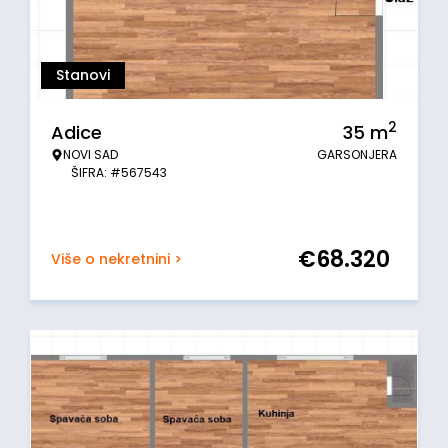
Stanovi
2
Adice
35
m
NOVI SAD
GARSONJERA
ŠIFRA: #567543
€
68.320
Više o nekretnini >