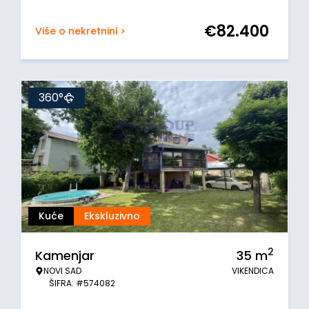
€
82.400
Više o nekretnini >
360°
Kuće
Ekskluzivno
2
Kamenjar
35
m
NOVI SAD
VIKENDICA
ŠIFRA: #574082