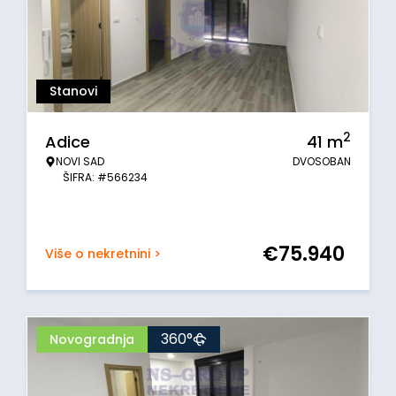
Stanovi
2
Adice
41
m
NOVI SAD
DVOSOBAN
ŠIFRA: #566234
€
75.940
Više o nekretnini >
360°
Novogradnja