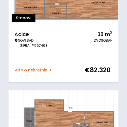
Stanovi
2
Adice
38
m
NOVI SAD
DVOSOBAN
ŠIFRA: #567498
€
82.320
Više o nekretnini >