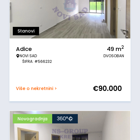
Stanovi
2
Adice
49
m
NOVI SAD
DVOSOBAN
ŠIFRA: #566232
€
90.000
Više o nekretnini >
360°
Novogradnja