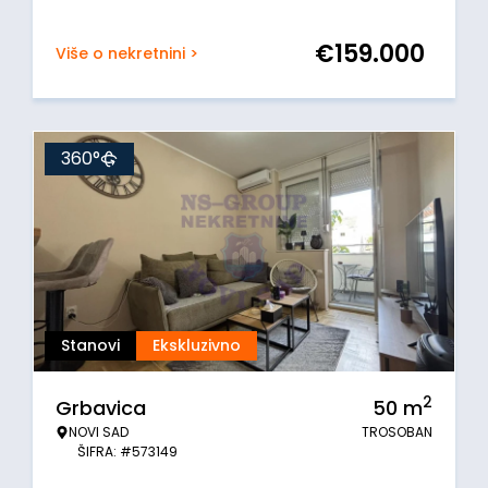
€
159.000
Više o nekretnini >
360°
Stanovi
Ekskluzivno
2
Grbavica
50
m
NOVI SAD
TROSOBAN
ŠIFRA: #573149