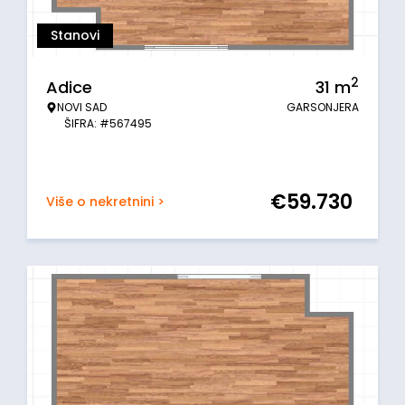
Stanovi
2
Adice
31
m
NOVI SAD
GARSONJERA
ŠIFRA: #567495
€
59.730
Više o nekretnini >