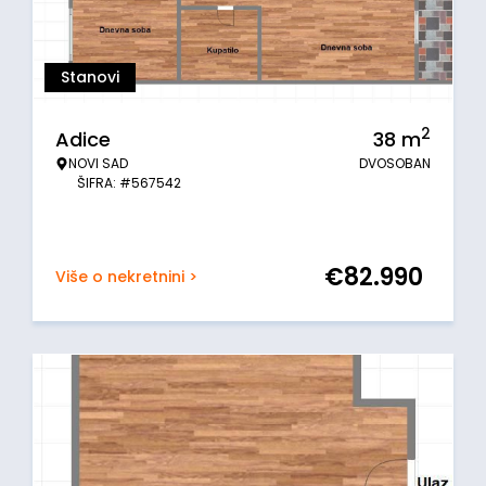
Stanovi
2
Adice
38
m
NOVI SAD
DVOSOBAN
ŠIFRA: #567542
€
82.990
Više o nekretnini >