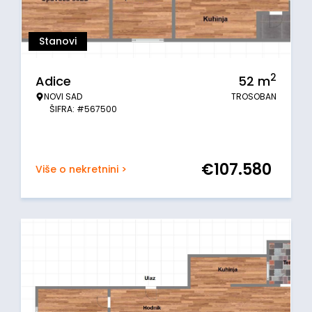
Stanovi
2
Adice
52
m
NOVI SAD
TROSOBAN
ŠIFRA: #567500
€
107.580
Više o nekretnini >