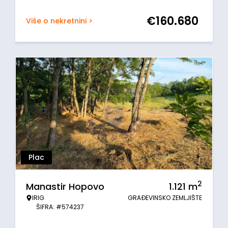
€
160.680
Više o nekretnini >
Plac
2
Manastir Hopovo
1.121
m
IRIG
GRAĐEVINSKO ZEMLJIŠTE
ŠIFRA: #574237