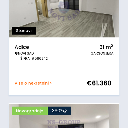
Stanovi
2
Adice
31
m
NOVI SAD
GARSONJERA
ŠIFRA: #566242
€
61.360
Više o nekretnini >
360°
Novogradnja