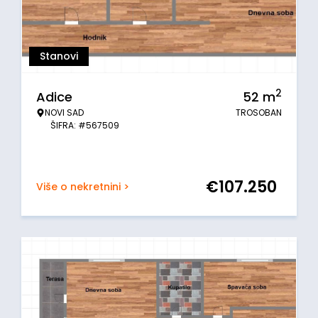
Stanovi
2
Adice
52
m
NOVI SAD
TROSOBAN
ŠIFRA: #567509
€
107.250
Više o nekretnini >