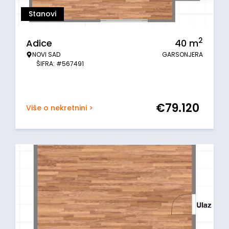
Stanovi
2
Adice
40
m
NOVI SAD
GARSONJERA
ŠIFRA: #567491
€
79.120
Više o nekretnini >