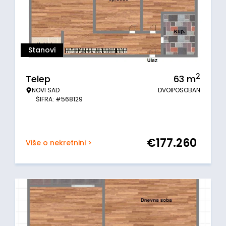
Stanovi
2
Telep
63
m
NOVI SAD
DVOIPOSOBAN
ŠIFRA: #568129
€
177.260
Više o nekretnini >