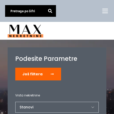
Podesite Parametre
Još filtera
Vrsta nekretnine