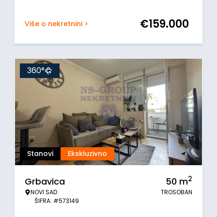
€
159.000
Više o nekretnini >
360°
Stanovi
Ekskluzivno
2
Grbavica
50
m
NOVI SAD
TROSOBAN
ŠIFRA: #573149