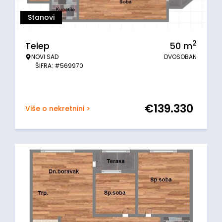
Stanovi
2
Telep
50
m
NOVI SAD
DVOSOBAN
ŠIFRA: #569970
€
139.330
Više o nekretnini >