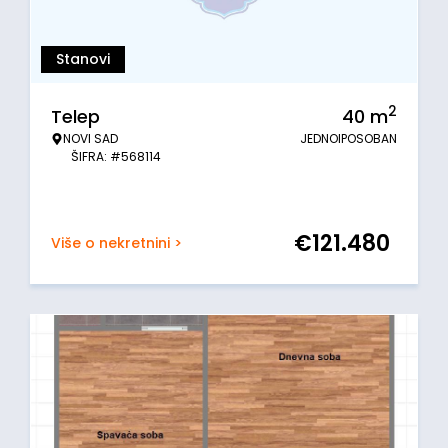
Stanovi
2
Telep
40
m
NOVI SAD
JEDNOIPOSOBAN
ŠIFRA: #568114
€
121.480
Više o nekretnini >