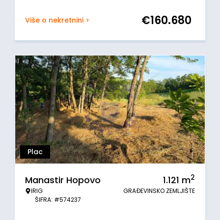
€
160.680
Više o nekretnini >
Plac
2
Manastir Hopovo
1.121
m
IRIG
GRAĐEVINSKO ZEMLJIŠTE
ŠIFRA: #574237