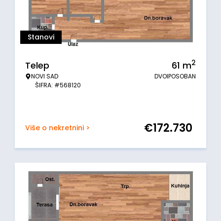
Stanovi
2
Telep
61
m
NOVI SAD
DVOIPOSOBAN
ŠIFRA: #568120
€
172.730
Više o nekretnini >