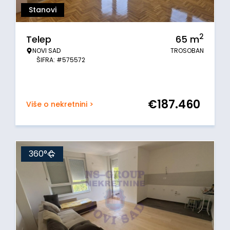
Stanovi
2
Telep
65
m
NOVI SAD
TROSOBAN
ŠIFRA: #575572
€
187.460
Više o nekretnini >
360°