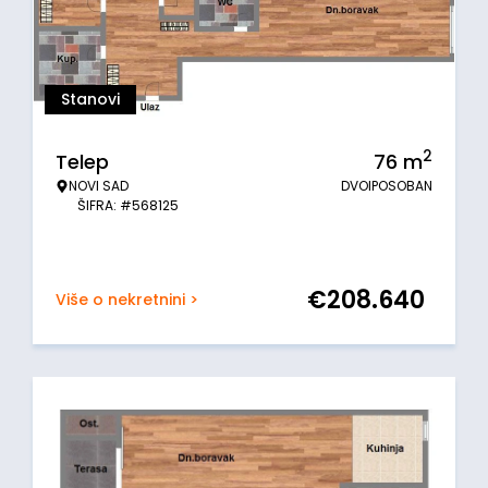
Stanovi
2
Telep
76
m
NOVI SAD
DVOIPOSOBAN
ŠIFRA: #568125
€
208.640
Više o nekretnini >