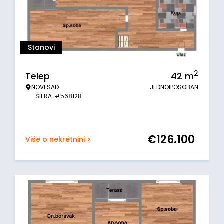
Stanovi
2
Telep
42
m
NOVI SAD
JEDNOIPOSOBAN
ŠIFRA: #568128
€
126.100
Više o nekretnini >