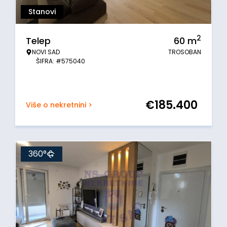
Stanovi
2
Telep
60
m
NOVI SAD
TROSOBAN
ŠIFRA: #575040
€
185.400
Više o nekretnini >
360°