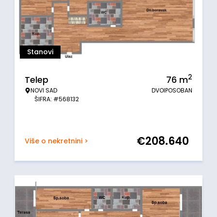
Stanovi
2
Telep
76
m
NOVI SAD
DVOIPOSOBAN
ŠIFRA: #568132
€
208.640
Više o nekretnini >