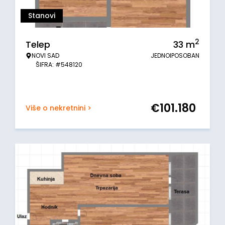
Stanovi
2
Telep
33
m
NOVI SAD
JEDNOIPOSOBAN
ŠIFRA: #548120
€
101.180
Više o nekretnini >