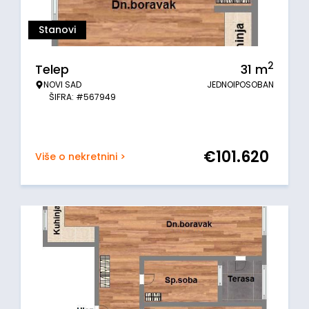
Stanovi
2
Telep
31
m
NOVI SAD
JEDNOIPOSOBAN
ŠIFRA: #567949
€
101.620
Više o nekretnini >