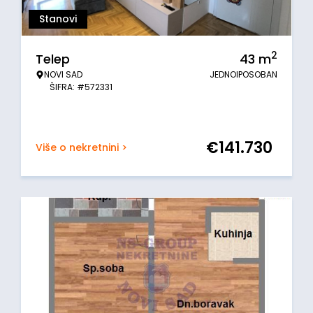
Stanovi
2
Telep
43
m
NOVI SAD
JEDNOIPOSOBAN
ŠIFRA: #572331
€
141.730
Više o nekretnini >