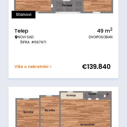
Stanovi
2
Telep
49
m
NOVI SAD
DVOIPOSOBAN
ŠIFRA: #567971
€
139.840
Više o nekretnini >