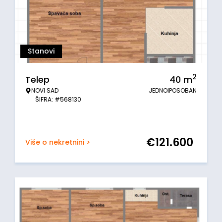
Stanovi
2
Telep
40
m
NOVI SAD
JEDNOIPOSOBAN
ŠIFRA: #568130
€
121.600
Više o nekretnini >