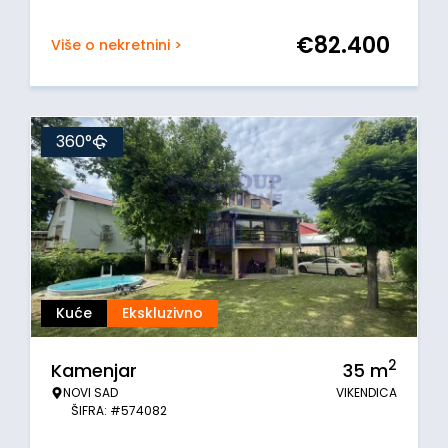
€
82.400
Više o nekretnini >
360°
Kuće
Ekskluzivno
2
Kamenjar
35
m
NOVI SAD
VIKENDICA
ŠIFRA: #574082