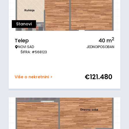
Stanovi
2
Telep
40
m
NOVI SAD
JEDNOIPOSOBAN
ŠIFRA: #568123
€
121.480
Više o nekretnini >