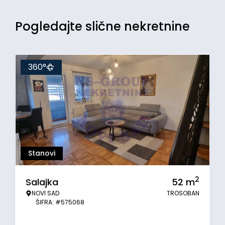
Pogledajte slične nekretnine
360°
Stanovi
2
Salajka
52
m
NOVI SAD
TROSOBAN
ŠIFRA: #575068