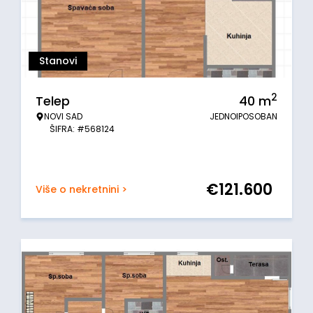
Stanovi
2
Telep
40
m
NOVI SAD
JEDNOIPOSOBAN
ŠIFRA: #568124
€
121.600
Više o nekretnini >