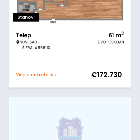
Stanovi
2
Telep
61
m
NOVI SAD
DVOIPOSOBAN
ŠIFRA: #568110
€
172.730
Više o nekretnini >