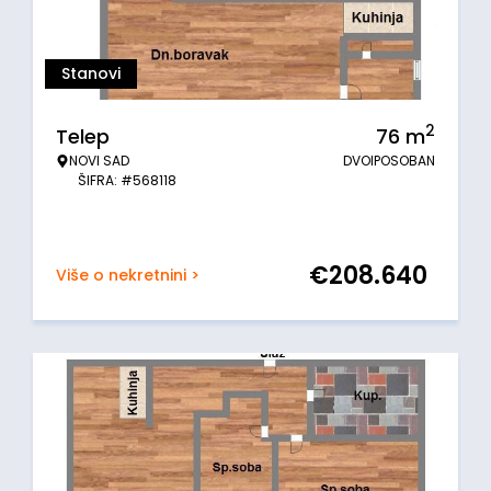
Stanovi
2
Telep
76
m
NOVI SAD
DVOIPOSOBAN
ŠIFRA: #568118
€
208.640
Više o nekretnini >