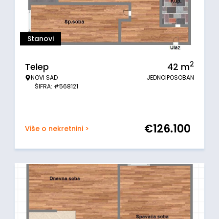
Stanovi
2
Telep
42
m
NOVI SAD
JEDNOIPOSOBAN
ŠIFRA: #568121
€
126.100
Više o nekretnini >