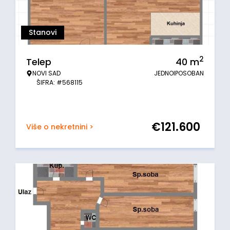
Stanovi
2
Telep
40
m
NOVI SAD
JEDNOIPOSOBAN
ŠIFRA: #568115
€
121.600
Više o nekretnini >