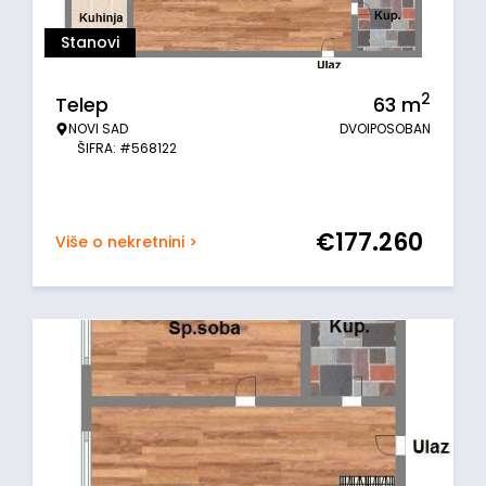
Stanovi
2
Telep
63
m
NOVI SAD
DVOIPOSOBAN
ŠIFRA: #568122
€
177.260
Više o nekretnini >