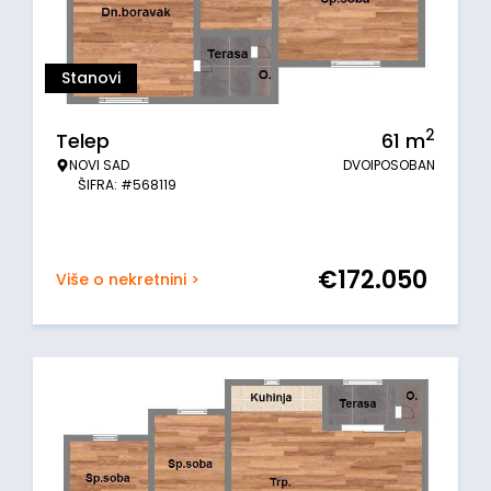
Stanovi
2
Telep
61
m
NOVI SAD
DVOIPOSOBAN
ŠIFRA: #568119
€
172.050
Više o nekretnini >