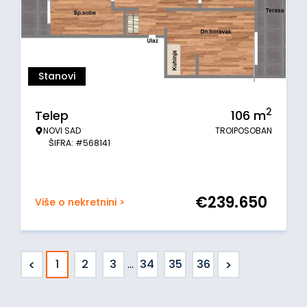
Stanovi
2
Telep
106
m
NOVI SAD
TROIPOSOBAN
ŠIFRA: #568141
€
239.650
Više o nekretnini >
<
>
1
2
3
...
34
35
36