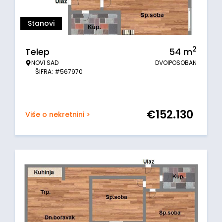
Stanovi
2
Telep
54
m
NOVI SAD
DVOIPOSOBAN
ŠIFRA: #567970
€
152.130
Više o nekretnini >