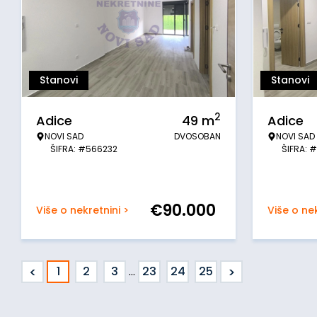
Stanovi
Stanovi
2
Adice
49
m
Adice
NOVI SAD
DVOSOBAN
NOVI SAD
ŠIFRA: #566232
ŠIFRA: 
€
90.000
Više o nekretnini >
Više o nek
<
>
1
2
3
...
23
24
25