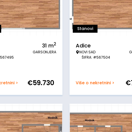
Stanovi
2
31
m
Adice
GARSONJERA
NOVI SAD
G
#567495
ŠIFRA: #567504
€
59.730
€
retnini >
Više o nekretnini >