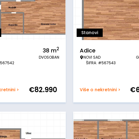
Stanovi
2
38
m
Adice
DVOSOBAN
NOVI SAD
G
#567542
ŠIFRA: #567543
€
82.990
€
retnini >
Više o nekretnini >