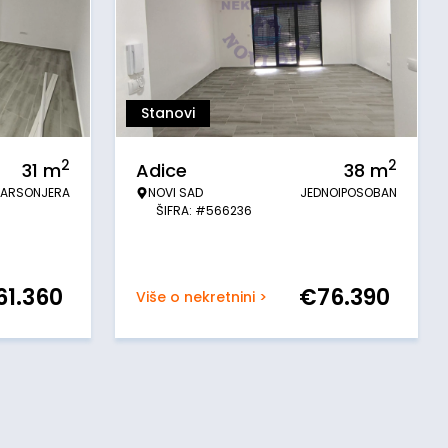
Stanovi
2
2
31
m
Adice
38
m
ARSONJERA
NOVI SAD
JEDNOIPOSOBAN
ŠIFRA: #566236
61.360
€
76.390
Više o nekretnini >