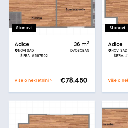
Stanovi
Stanovi
2
Adice
36
m
Adice
NOVI SAD
DVOSOBAN
NOVI SAD
ŠIFRA: #567502
ŠIFRA: 
€
78.450
Više o nekretnini >
Više o nek