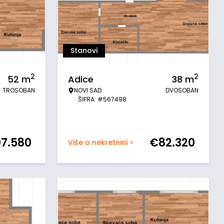
Stanovi
2
2
52
m
Adice
38
m
TROSOBAN
NOVI SAD
DVOSOBAN
ŠIFRA: #567498
07.580
€
82.320
Više o nekretnini >