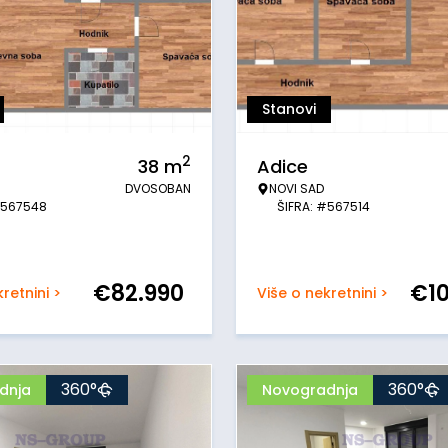
Stanovi
2
38
m
Adice
DVOSOBAN
NOVI SAD
#567548
ŠIFRA: #567514
€
82.990
€
1
retnini >
Više o nekretnini >
360°
360°
dnja
Novogradnja