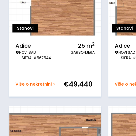
Stanovi
Stanovi
2
Adice
25
m
Adice
NOVI SAD
GARSONJERA
NOVI SAD
ŠIFRA: #567544
ŠIFRA: 
€
49.440
Više o nekretnini >
Više o nek