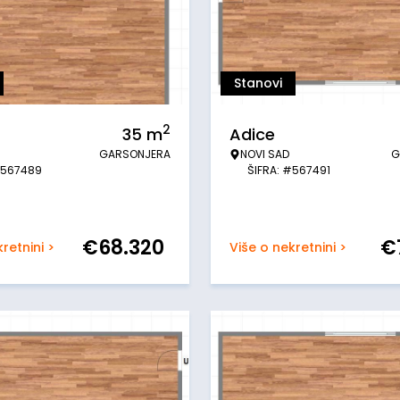
Stanovi
2
35
m
Adice
GARSONJERA
NOVI SAD
G
#567489
ŠIFRA: #567491
€
68.320
€
retnini >
Više o nekretnini >