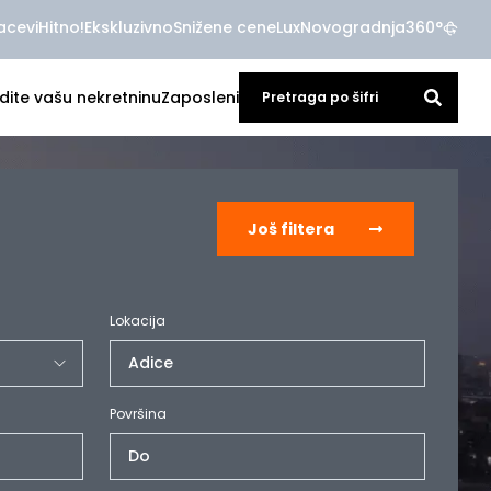
acevi
Hitno!
Ekskluzivno
Snižene cene
Lux
Novogradnja
360°
dite vašu nekretninu
Zaposleni
Još filtera
Lokacija
Adice
Površina