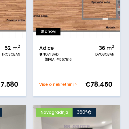
Stanovi
2
2
52
m
Adice
36
m
TROSOBAN
NOVI SAD
DVOSOBAN
ŠIFRA: #567516
07.580
€
78.450
Više o nekretnini >
360°
Novogradnja