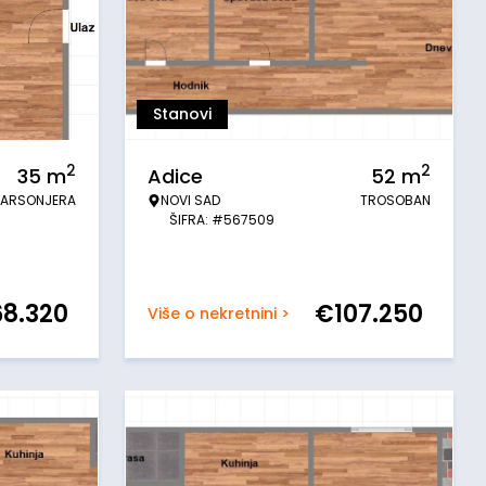
Stanovi
2
2
35
m
Adice
52
m
ARSONJERA
NOVI SAD
TROSOBAN
ŠIFRA: #567509
68.320
€
107.250
Više o nekretnini >