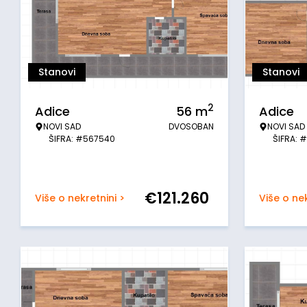
Stanovi
Stanovi
2
Adice
56
m
Adice
NOVI SAD
DVOSOBAN
NOVI SAD
ŠIFRA: #567540
ŠIFRA: 
€
121.260
Više o nekretnini >
Više o nek