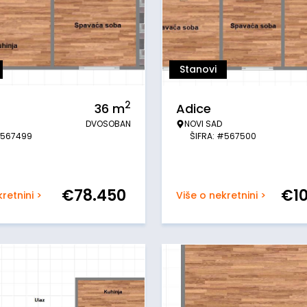
Stanovi
2
36
m
Adice
DVOSOBAN
NOVI SAD
#567499
ŠIFRA: #567500
€
78.450
€
1
retnini >
Više o nekretnini >