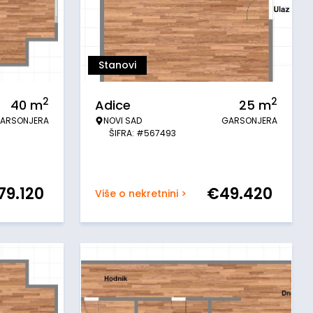
Stanovi
2
2
40
m
Adice
25
m
ARSONJERA
NOVI SAD
GARSONJERA
ŠIFRA: #567493
79.120
€
49.420
Više o nekretnini >