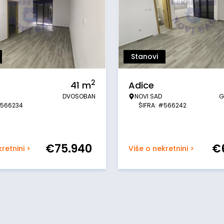
Stanovi
2
41
m
Adice
DVOSOBAN
NOVI SAD
G
#566234
ŠIFRA: #566242
€
75.940
€
retnini >
Više o nekretnini >