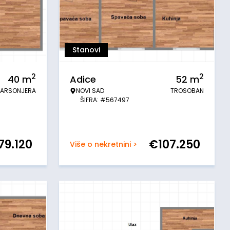
Stanovi
2
2
40
m
Adice
52
m
ARSONJERA
NOVI SAD
TROSOBAN
ŠIFRA: #567497
79.120
€
107.250
Više o nekretnini >