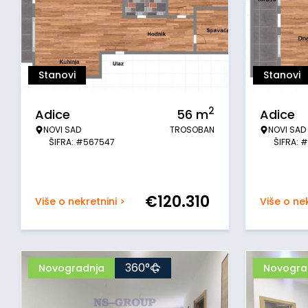
Stanovi
Stanovi
2
Adice
56
m
Adice
NOVI SAD
TROSOBAN
NOVI SAD
ŠIFRA: #567547
ŠIFRA: 
€
120.310
Više o nekretnini >
Više o nek
360°
Novogradnja
Novogra