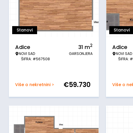
Stanovi
Stanovi
2
Adice
31
m
Adice
NOVI SAD
GARSONJERA
NOVI SAD
ŠIFRA: #567508
ŠIFRA: 
€
59.730
Više o nekretnini >
Više o nek