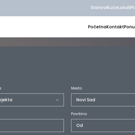
Stanovi
Kuće
Lokali
Pl
Početna
Kontakt
Ponu
a
Mesto
Površina